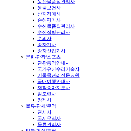
농산물품질관리사
동물보건사
산지경매사
손해평가사
수산물품질관리사
수산질병관리사
수의사
종자기사
종자산업기사
문화/관광/스포츠
관광통역안내사
국가유산수리기술자
기록물관리전문요원
국내여행안내사
재활승마지도사
말조련사
장제사
물류/관세/무역
관세사
국제무역사
물류관리사
법률/행정/특허