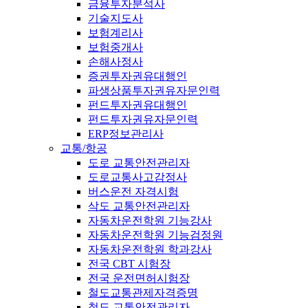
금융투자분석사
기술지도사
보험계리사
보험중개사
손해사정사
증권투자권유대행인
파생상품투자권유자문인력
펀드투자권유대행인
펀드투자권유자문인력
ERP정보관리사
교통/항공
도로 교통안전관리자
도로교통사고감정사
버스운전 자격시험
삭도 교통안전관리자
자동차운전학원 기능강사
자동차운전학원 기능검정원
자동차운전학원 학과강사
전국 CBT 시험장
전국 운전면허시험장
철도교통관제자격증명
철도 교통안전관리자