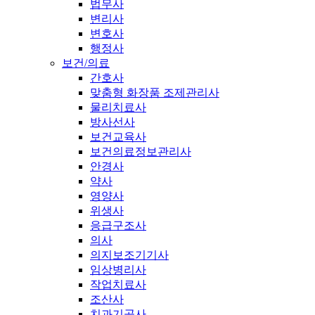
법무사
변리사
변호사
행정사
보건/의료
간호사
맞춤형 화장품 조제관리사
물리치료사
방사선사
보건교육사
보건의료정보관리사
안경사
약사
영양사
위생사
응급구조사
의사
의지보조기기사
임상병리사
작업치료사
조산사
치과기공사