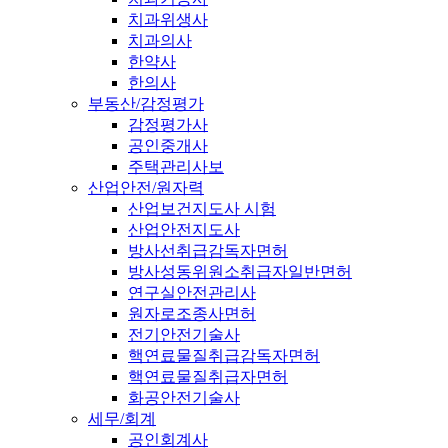
치과위생사
치과의사
한약사
한의사
부동산/감정평가
감정평가사
공인중개사
주택관리사보
산업안전/원자력
산업보건지도사 시험
산업안전지도사
방사선취급감독자면허
방사성동위원소취급자일반면허
연구실안전관리사
원자로조종사면허
전기안전기술사
핵연료물질취급감독자면허
핵연료물질취급자면허
화공안전기술사
세무/회계
공인회계사