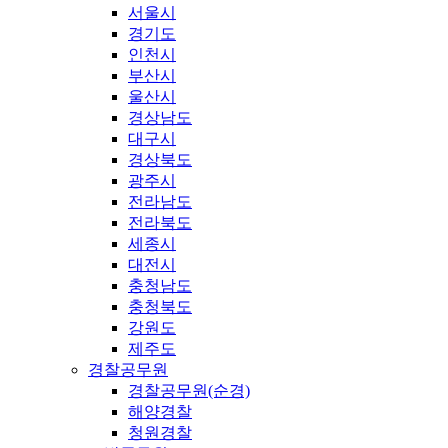
서울시
경기도
인천시
부산시
울산시
경상남도
대구시
경상북도
광주시
전라남도
전라북도
세종시
대전시
충청남도
충청북도
강원도
제주도
경찰공무원
경찰공무원(순경)
해양경찰
청원경찰