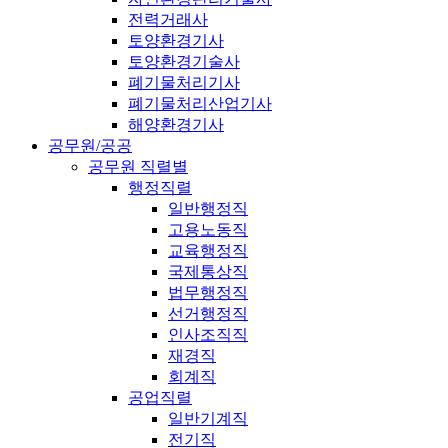
전력거래사
토양환경기사
토양환경기술사
폐기물처리기사
폐기물처리산업기사
해양환경기사
공무원/공공
공무원 직렬별
행정직렬
일반행정직
고용노동직
교육행정직
국제통상직
법무행정직
선거행정직
인사조직직
재경직
회계직
공업직렬
일반기계직
전기직