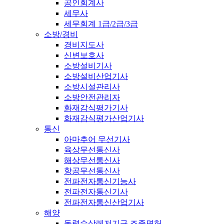
공인회계사
세무사
세무회계 1급/2급/3급
소방/경비
경비지도사
신변보호사
소방설비기사
소방설비산업기사
소방시설관리사
소방안전관리자
화재감식평가기사
화재감식평가산업기사
통신
아마추어 무선기사
육상무선통신사
해상무선통신사
항공무선통신사
전파전자통신기능사
전파전자통신기사
전파전자통신산업기사
해양
동력수상레저기구 조종면허