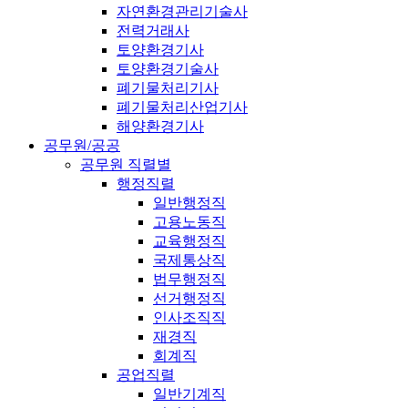
자연환경관리기술사
전력거래사
토양환경기사
토양환경기술사
폐기물처리기사
폐기물처리산업기사
해양환경기사
공무원/공공
공무원 직렬별
행정직렬
일반행정직
고용노동직
교육행정직
국제통상직
법무행정직
선거행정직
인사조직직
재경직
회계직
공업직렬
일반기계직