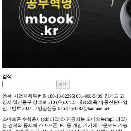
검색
검색
엠북| 사업자등록번호 180-13-02395| 031-908-5409| 경기도 고
양시 일산동구 강석로 110 (우)10415| 대표:최옥기| 통신판매업
신고번호 2024-고양일산동-0767| by4782@hanmail.net
스마트폰 수험총서(pdf 파일)와 인공지능 오디오북(mp3 파일)
은 결제와 동시에 스마트폰, PC 등 개인 기기에 다운로드 가능