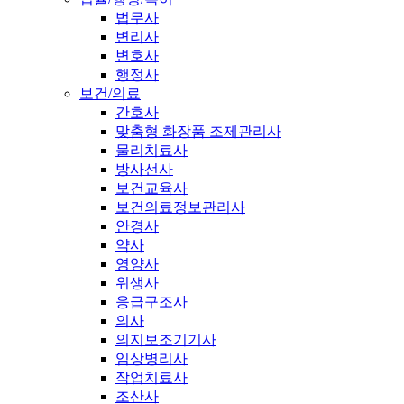
법무사
변리사
변호사
행정사
보건/의료
간호사
맞춤형 화장품 조제관리사
물리치료사
방사선사
보건교육사
보건의료정보관리사
안경사
약사
영양사
위생사
응급구조사
의사
의지보조기기사
임상병리사
작업치료사
조산사