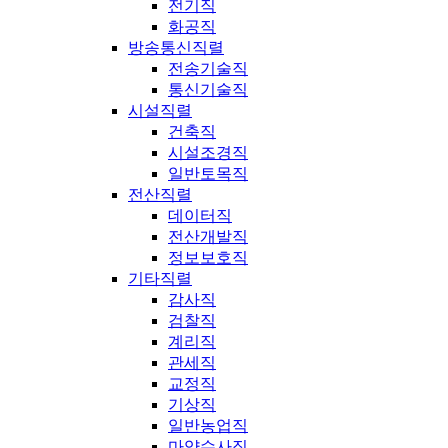
전기직
화공직
방송통신직렬
전송기술직
통신기술직
시설직렬
건축직
시설조경직
일반토목직
전산직렬
데이터직
전산개발직
정보보호직
기타직렬
감사직
검찰직
계리직
관세직
교정직
기상직
일반농업직
마약수사직