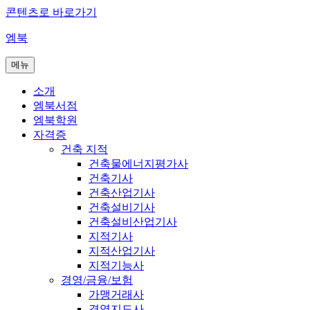
콘텐츠로 바로가기
엠북
메뉴
소개
엠북서점
엠북학원
자격증
건축 지적
건축물에너지평가사
건축기사
건축산업기사
건축설비기사
건축설비산업기사
지적기사
지적산업기사
지적기능사
경영/금융/보험
가맹거래사
경영지도사