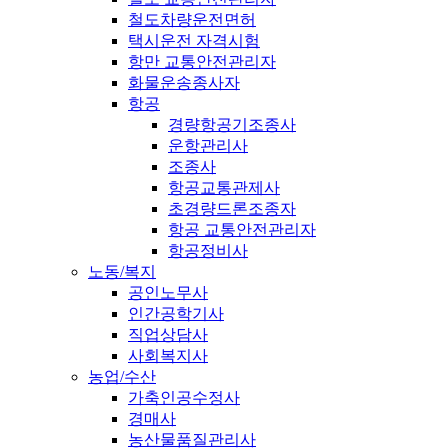
철도차량운전면허
택시운전 자격시험
항만 교통안전관리자
화물운송종사자
항공
경량항공기조종사
운항관리사
조종사
항공교통관제사
초경량드론조종자
항공 교통안전관리자
항공정비사
노동/복지
공인노무사
인간공학기사
직업상담사
사회복지사
농업/수산
가축인공수정사
경매사
농산물품질관리사