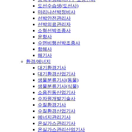
도선수습생(도선사)
마리나선박정비사
선박안전관리사
선박의료관리자
소형선박조종사
운항사
수면비행선박조종사
항해사
해기사
환경/에너지
대기환경기사
대기환경산업기사
생물분류기사(동물)
생물분류기사(식물)
소음진동산업기사
수자원개발기술사
수질환경기사
수질환경산업기사
에너지관리기사
온실가스관리기사
온실가스관리산업기사