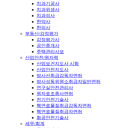
치과기공사
치과위생사
치과의사
한약사
한의사
부동산/감정평가
감정평가사
공인중개사
주택관리사보
산업안전/원자력
산업보건지도사 시험
산업안전지도사
방사선취급감독자면허
방사성동위원소취급자일반면허
연구실안전관리사
원자로조종사면허
전기안전기술사
핵연료물질취급감독자면허
핵연료물질취급자면허
화공안전기술사
세무/회계