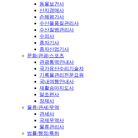
동물보건사
산지경매사
손해평가사
수산물품질관리사
수산질병관리사
수의사
종자기사
종자산업기사
문화/관광/스포츠
관광통역안내사
국가유산수리기술자
기록물관리전문요원
국내여행안내사
재활승마지도사
말조련사
장제사
물류/관세/무역
관세사
국제무역사
물류관리사
법률/행정/특허