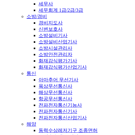
세무사
세무회계 1급/2급/3급
소방/경비
경비지도사
신변보호사
소방설비기사
소방설비산업기사
소방시설관리사
소방안전관리자
화재감식평가기사
화재감식평가산업기사
통신
아마추어 무선기사
육상무선통신사
해상무선통신사
항공무선통신사
전파전자통신기능사
전파전자통신기사
전파전자통신산업기사
해양
동력수상레저기구 조종면허