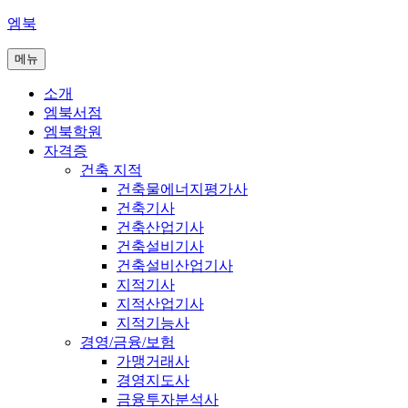
콘
엠북
텐
메뉴
츠
로
소개
바
엠북서점
로
엠북학원
가
자격증
기
건축 지적
건축물에너지평가사
건축기사
건축산업기사
건축설비기사
건축설비산업기사
지적기사
지적산업기사
지적기능사
경영/금융/보험
가맹거래사
경영지도사
금융투자분석사