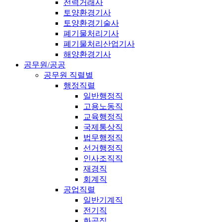
전력거래사
토양환경기사
토양환경기술사
폐기물처리기사
폐기물처리산업기사
해양환경기사
공무원/공공
공무원 직렬별
행정직렬
일반행정직
고용노동직
교육행정직
국제통상직
법무행정직
선거행정직
인사조직직
재경직
회계직
공업직렬
일반기계직
전기직
화공직