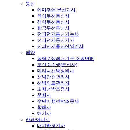
통신
아마추어 무선기사
육상무선통신사
해상무선통신사
항공무선통신사
전파전자통신기능사
전파전자통신기사
전파전자통신산업기사
해양
동력수상레저기구 조종면허
도선수습생(도선사)
마리나선박정비사
선박안전관리사
선박의료관리자
소형선박조종사
운항사
수면비행선박조종사
항해사
해기사
환경/에너지
대기환경기사