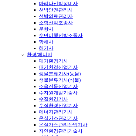
마리나선박정비사
선박안전관리사
선박의료관리자
소형선박조종사
운항사
수면비행선박조종사
항해사
해기사
환경/에너지
대기환경기사
대기환경산업기사
생물분류기사(동물)
생물분류기사(식물)
소음진동산업기사
수자원개발기술사
수질환경기사
수질환경산업기사
에너지관리기사
온실가스관리기사
온실가스관리산업기사
자연환경관리기술사