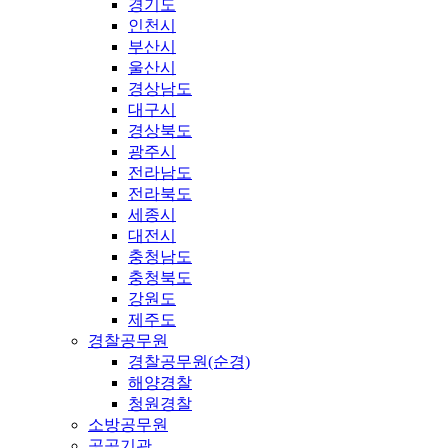
경기도
인천시
부산시
울산시
경상남도
대구시
경상북도
광주시
전라남도
전라북도
세종시
대전시
충청남도
충청북도
강원도
제주도
경찰공무원
경찰공무원(순경)
해양경찰
청원경찰
소방공무원
공공기관