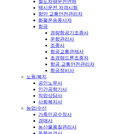
철도차량운전면허
택시운전 자격시험
항만 교통안전관리자
화물운송종사자
항공
경량항공기조종사
운항관리사
조종사
항공교통관제사
초경량드론조종자
항공 교통안전관리자
항공정비사
노동/복지
공인노무사
인간공학기사
직업상담사
사회복지사
농업/수산
가축인공수정사
경매사
농산물품질관리사
동물보건사