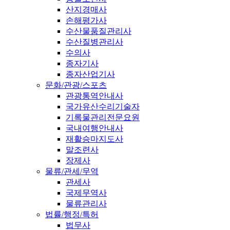
산지경매사
손해평가사
수산물품질관리사
수산질병관리사
수의사
종자기사
종자산업기사
문화/관광/스포츠
관광통역안내사
국가유산수리기술자
기록물관리전문요원
국내여행안내사
재활승마지도사
말조련사
장제사
물류/관세/무역
관세사
국제무역사
물류관리사
법률/행정/특허
법무사