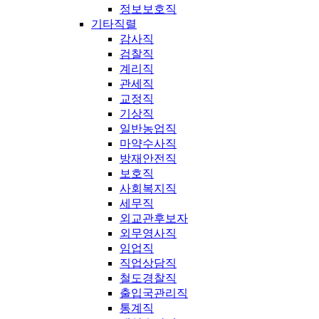
정보보호직
기타직렬
감사직
검찰직
계리직
관세직
교정직
기상직
일반농업직
마약수사직
방재안전직
보호직
사회복지직
세무직
외교관후보자
외무영사직
임업직
직업상담직
철도경찰직
출입국관리직
통계직