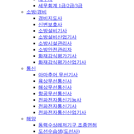
세무회계 1급/2급/3급
소방/경비
경비지도사
신변보호사
소방설비기사
소방설비산업기사
소방시설관리사
소방안전관리자
화재감식평가기사
화재감식평가산업기사
통신
아마추어 무선기사
육상무선통신사
해상무선통신사
항공무선통신사
전파전자통신기능사
전파전자통신기사
전파전자통신산업기사
해양
동력수상레저기구 조종면허
도선수습생(도선사)