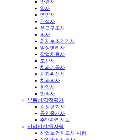
안경사
약사
영양사
위생사
응급구조사
의사
의지보조기기사
임상병리사
작업치료사
조산사
치과기공사
치과위생사
치과의사
한약사
한의사
부동산/감정평가
감정평가사
공인중개사
주택관리사보
산업안전/원자력
산업보건지도사 시험
산업안전지도사