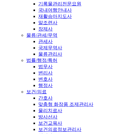
기록물관리전문요원
국내여행안내사
재활승마지도사
말조련사
장제사
물류/관세/무역
관세사
국제무역사
물류관리사
법률/행정/특허
법무사
변리사
변호사
행정사
보건/의료
간호사
맞춤형 화장품 조제관리사
물리치료사
방사선사
보건교육사
보건의료정보관리사