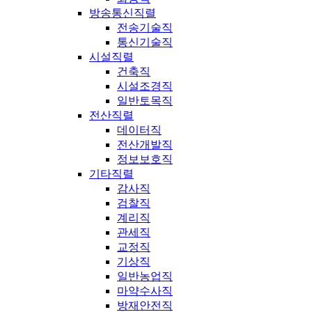
방송통신직렬
전송기술직
통신기술직
시설직렬
건축직
시설조경직
일반토목직
전산직렬
데이터직
전산개발직
정보보호직
기타직렬
감사직
검찰직
계리직
관세직
교정직
기상직
일반농업직
마약수사직
방재안전직