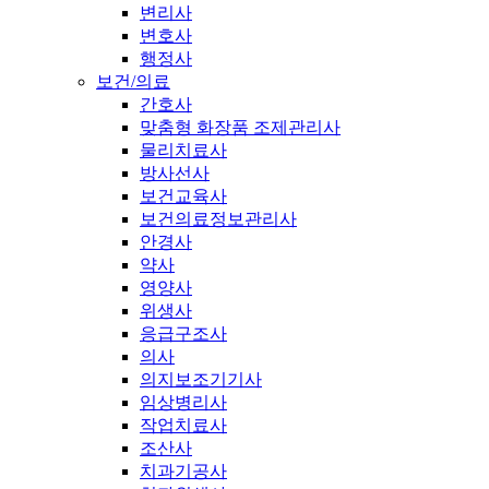
변리사
변호사
행정사
보건/의료
간호사
맞춤형 화장품 조제관리사
물리치료사
방사선사
보건교육사
보건의료정보관리사
안경사
약사
영양사
위생사
응급구조사
의사
의지보조기기사
임상병리사
작업치료사
조산사
치과기공사