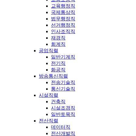
교육행정직
국제통상직
법무행정직
선거행정직
인사조직직
재경직
회계직
공업직렬
일반기계직
전기직
화공직
방송통신직렬
전송기술직
통신기술직
시설직렬
건축직
시설조경직
일반토목직
전산직렬
데이터직
전산개발직