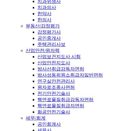
치과위생사
치과의사
한약사
한의사
부동산/감정평가
감정평가사
공인중개사
주택관리사보
산업안전/원자력
산업보건지도사 시험
산업안전지도사
방사선취급감독자면허
방사성동위원소취급자일반면허
연구실안전관리사
원자로조종사면허
전기안전기술사
핵연료물질취급감독자면허
핵연료물질취급자면허
화공안전기술사
세무/회계
공인회계사
세무사