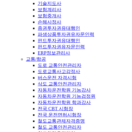
기술지도사
보험계리사
보험중개사
손해사정사
증권투자권유대행인
파생상품투자권유자문인력
펀드투자권유대행인
펀드투자권유자문인력
ERP정보관리사
교통/항공
도로 교통안전관리자
도로교통사고감정사
버스운전 자격시험
삭도 교통안전관리자
자동차운전학원 기능강사
자동차운전학원 기능검정원
자동차운전학원 학과강사
전국 CBT 시험장
전국 운전면허시험장
철도교통관제자격증명
철도 교통안전관리자