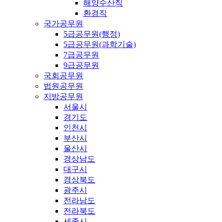
해양수산직
환경직
국가공무원
5급공무원(행정)
5급공무원(과학기술)
7급공무원
9급공무원
국회공무원
법원공무원
지방공무원
서울시
경기도
인천시
부산시
울산시
경상남도
대구시
경상북도
광주시
전라남도
전라북도
세종시