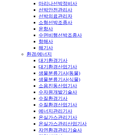
마리나선박정비사
선박안전관리사
선박의료관리자
소형선박조종사
운항사
수면비행선박조종사
항해사
해기사
환경/에너지
대기환경기사
대기환경산업기사
생물분류기사(동물)
생물분류기사(식물)
소음진동산업기사
수자원개발기술사
수질환경기사
수질환경산업기사
에너지관리기사
온실가스관리기사
온실가스관리산업기사
자연환경관리기술사