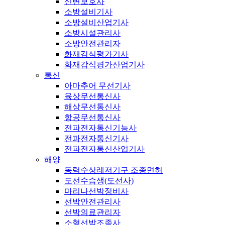
신변보호사
소방설비기사
소방설비산업기사
소방시설관리사
소방안전관리자
화재감식평가기사
화재감식평가산업기사
통신
아마추어 무선기사
육상무선통신사
해상무선통신사
항공무선통신사
전파전자통신기능사
전파전자통신기사
전파전자통신산업기사
해양
동력수상레저기구 조종면허
도선수습생(도선사)
마리나선박정비사
선박안전관리사
선박의료관리자
소형선박조종사