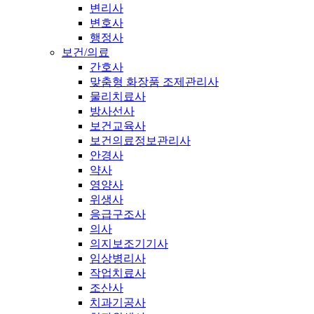
변리사
변호사
행정사
보건/의료
간호사
맞춤형 화장품 조제관리사
물리치료사
방사선사
보건교육사
보건의료정보관리사
안경사
약사
영양사
위생사
응급구조사
의사
의지보조기기사
임상병리사
작업치료사
조산사
치과기공사