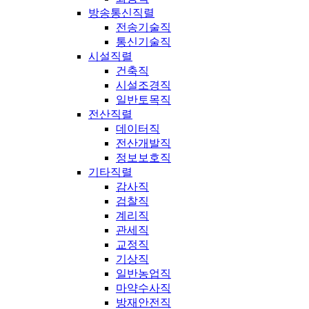
방송통신직렬
전송기술직
통신기술직
시설직렬
건축직
시설조경직
일반토목직
전산직렬
데이터직
전산개발직
정보보호직
기타직렬
감사직
검찰직
계리직
관세직
교정직
기상직
일반농업직
마약수사직
방재안전직