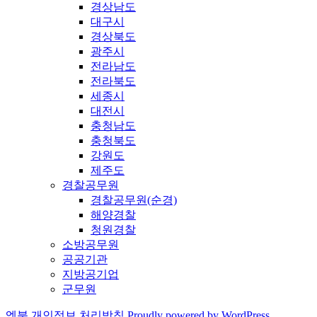
경상남도
대구시
경상북도
광주시
전라남도
전라북도
세종시
대전시
충청남도
충청북도
강원도
제주도
경찰공무원
경찰공무원(순경)
해양경찰
청원경찰
소방공무원
공공기관
지방공기업
군무원
엠북
개인정보 처리방침
Proudly powered by WordPress