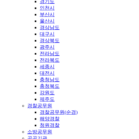
경기도
인천시
부산시
울산시
경상남도
대구시
경상북도
광주시
전라남도
전라북도
세종시
대전시
충청남도
충청북도
강원도
제주도
경찰공무원
경찰공무원(순경)
해양경찰
청원경찰
소방공무원
공공기관