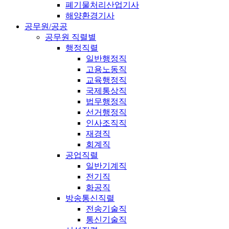
폐기물처리산업기사
해양환경기사
공무원/공공
공무원 직렬별
행정직렬
일반행정직
고용노동직
교육행정직
국제통상직
법무행정직
선거행정직
인사조직직
재경직
회계직
공업직렬
일반기계직
전기직
화공직
방송통신직렬
전송기술직
통신기술직