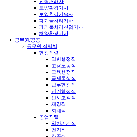
전력거래사
토양환경기사
토양환경기술사
폐기물처리기사
폐기물처리산업기사
해양환경기사
공무원/공공
공무원 직렬별
행정직렬
일반행정직
고용노동직
교육행정직
국제통상직
법무행정직
선거행정직
인사조직직
재경직
회계직
공업직렬
일반기계직
전기직
화공직