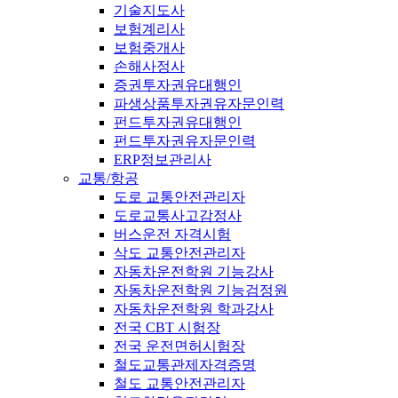
기술지도사
보험계리사
보험중개사
손해사정사
증권투자권유대행인
파생상품투자권유자문인력
펀드투자권유대행인
펀드투자권유자문인력
ERP정보관리사
교통/항공
도로 교통안전관리자
도로교통사고감정사
버스운전 자격시험
삭도 교통안전관리자
자동차운전학원 기능강사
자동차운전학원 기능검정원
자동차운전학원 학과강사
전국 CBT 시험장
전국 운전면허시험장
철도교통관제자격증명
철도 교통안전관리자