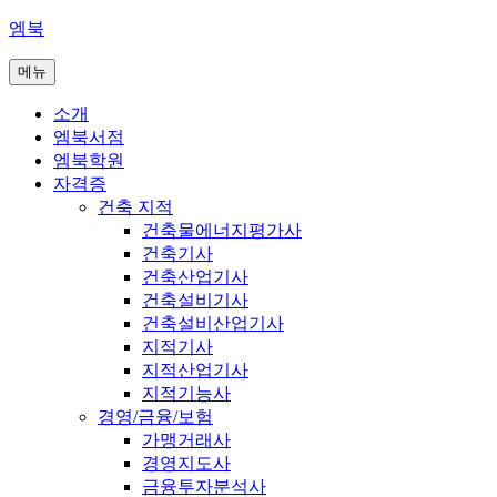
콘
엠북
텐
메뉴
츠
로
소개
바
엠북서점
로
엠북학원
가
자격증
기
건축 지적
건축물에너지평가사
건축기사
건축산업기사
건축설비기사
건축설비산업기사
지적기사
지적산업기사
지적기능사
경영/금융/보험
가맹거래사
경영지도사
금융투자분석사