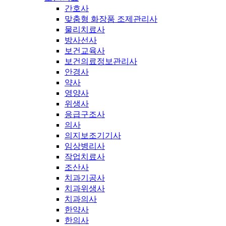
간호사
맞춤형 화장품 조제관리사
물리치료사
방사선사
보건교육사
보건의료정보관리사
안경사
약사
영양사
위생사
응급구조사
의사
의지보조기기사
임상병리사
작업치료사
조산사
치과기공사
치과위생사
치과의사
한약사
한의사