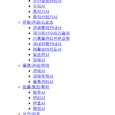
수산질병관리사
수의사
종자기사
종자산업기사
문화/관광/스포츠
관광통역안내사
국가유산수리기술자
기록물관리전문요원
국내여행안내사
재활승마지도사
말조련사
장제사
물류/관세/무역
관세사
국제무역사
물류관리사
법률/행정/특허
법무사
변리사
변호사
행정사
보건/의료