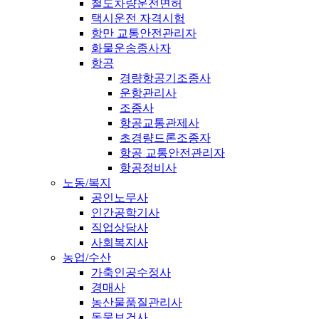
철도차량운전면허
택시운전 자격시험
항만 교통안전관리자
화물운송종사자
항공
경량항공기조종사
운항관리사
조종사
항공교통관제사
초경량드론조종자
항공 교통안전관리자
항공정비사
노동/복지
공인노무사
인간공학기사
직업상담사
사회복지사
농업/수산
가축인공수정사
경매사
농산물품질관리사
동물보건사