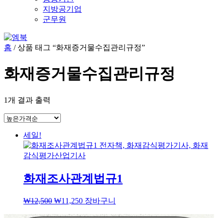
지방공기업
군무원
홈
/ 상품 태그 “화재증거물수집관리규정”
화재증거물수집관리규정
1개 결과 출력
세일!
화재조사관계법규1
₩
12,500
₩
11,250
장바구니