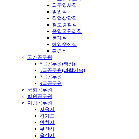
외무영사직
임업직
직업상담직
철도경찰직
출입국관리직
통계직
해양수산직
환경직
국가공무원
5급공무원(행정)
5급공무원(과학기술)
7급공무원
9급공무원
국회공무원
법원공무원
지방공무원
서울시
경기도
인천시
부산시
울산시