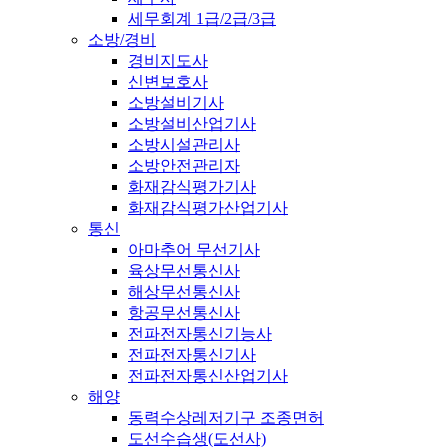
세무회계 1급/2급/3급
소방/경비
경비지도사
신변보호사
소방설비기사
소방설비산업기사
소방시설관리사
소방안전관리자
화재감식평가기사
화재감식평가산업기사
통신
아마추어 무선기사
육상무선통신사
해상무선통신사
항공무선통신사
전파전자통신기능사
전파전자통신기사
전파전자통신산업기사
해양
동력수상레저기구 조종면허
도선수습생(도선사)