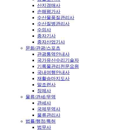
산지경매사
손해평가사
수산물품질관리사
수산질병관리사
수의사
종자기사
종자산업기사
문화/관광/스포츠
관광통역안내사
국가유산수리기술자
기록물관리전문요원
국내여행안내사
재활승마지도사
말조련사
장제사
물류/관세/무역
관세사
국제무역사
물류관리사
법률/행정/특허
법무사