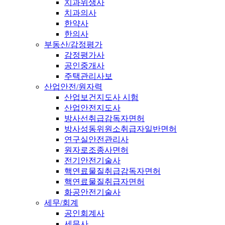
치과위생사
치과의사
한약사
한의사
부동산/감정평가
감정평가사
공인중개사
주택관리사보
산업안전/원자력
산업보건지도사 시험
산업안전지도사
방사선취급감독자면허
방사성동위원소취급자일반면허
연구실안전관리사
원자로조종사면허
전기안전기술사
핵연료물질취급감독자면허
핵연료물질취급자면허
화공안전기술사
세무/회계
공인회계사
세무사