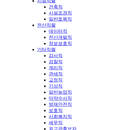
시설직렬
건축직
시설조경직
일반토목직
전산직렬
데이터직
전산개발직
정보보호직
기타직렬
감사직
검찰직
계리직
관세직
교정직
기상직
일반농업직
마약수사직
방재안전직
보호직
사회복지직
세무직
외교관후보자