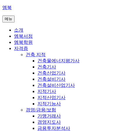
콘
엠북
텐
메뉴
츠
로
소개
바
엠북서점
로
엠북학원
가
자격증
기
건축 지적
건축물에너지평가사
건축기사
건축산업기사
건축설비기사
건축설비산업기사
지적기사
지적산업기사
지적기능사
경영/금융/보험
가맹거래사
경영지도사
금융투자분석사