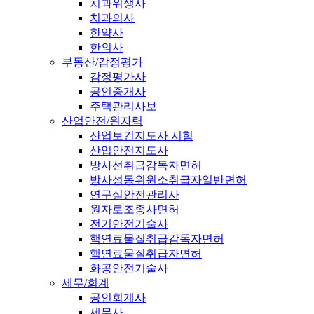
치과위생사
치과의사
한약사
한의사
부동산/감정평가
감정평가사
공인중개사
주택관리사보
산업안전/원자력
산업보건지도사 시험
산업안전지도사
방사선취급감독자면허
방사성동위원소취급자일반면허
연구실안전관리사
원자로조종사면허
전기안전기술사
핵연료물질취급감독자면허
핵연료물질취급자면허
화공안전기술사
세무/회계
공인회계사
세무사