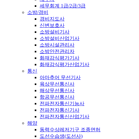
세무회계 1급/2급/3급
소방/경비
경비지도사
신변보호사
소방설비기사
소방설비산업기사
소방시설관리사
소방안전관리자
화재감식평가기사
화재감식평가산업기사
통신
아마추어 무선기사
육상무선통신사
해상무선통신사
항공무선통신사
전파전자통신기능사
전파전자통신기사
전파전자통신산업기사
해양
동력수상레저기구 조종면허
도선수습생(도선사)