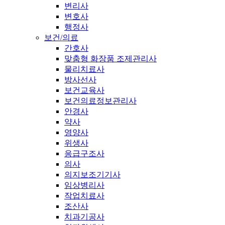
변리사
변호사
행정사
보건/의료
간호사
맞춤형 화장품 조제관리사
물리치료사
방사선사
보건교육사
보건의료정보관리사
안경사
약사
영양사
위생사
응급구조사
의사
의지보조기기사
임상병리사
작업치료사
조산사
치과기공사