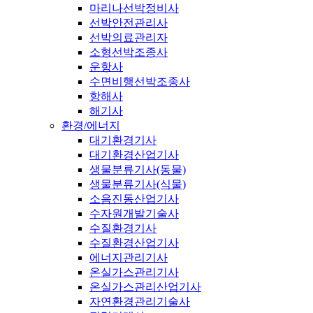
마리나선박정비사
선박안전관리사
선박의료관리자
소형선박조종사
운항사
수면비행선박조종사
항해사
해기사
환경/에너지
대기환경기사
대기환경산업기사
생물분류기사(동물)
생물분류기사(식물)
소음진동산업기사
수자원개발기술사
수질환경기사
수질환경산업기사
에너지관리기사
온실가스관리기사
온실가스관리산업기사
자연환경관리기술사