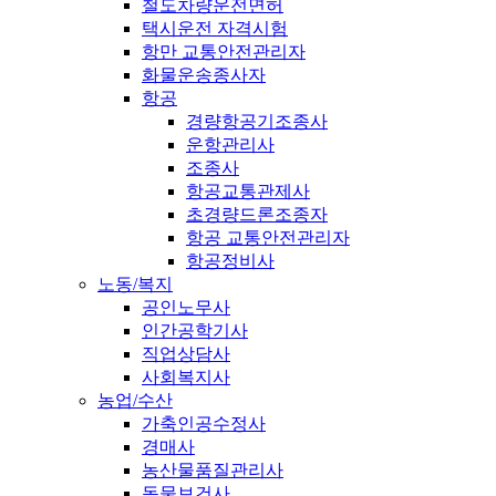
철도차량운전면허
택시운전 자격시험
항만 교통안전관리자
화물운송종사자
항공
경량항공기조종사
운항관리사
조종사
항공교통관제사
초경량드론조종자
항공 교통안전관리자
항공정비사
노동/복지
공인노무사
인간공학기사
직업상담사
사회복지사
농업/수산
가축인공수정사
경매사
농산물품질관리사
동물보건사