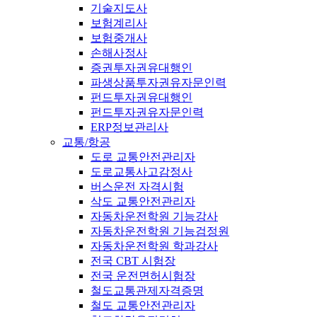
기술지도사
보험계리사
보험중개사
손해사정사
증권투자권유대행인
파생상품투자권유자문인력
펀드투자권유대행인
펀드투자권유자문인력
ERP정보관리사
교통/항공
도로 교통안전관리자
도로교통사고감정사
버스운전 자격시험
삭도 교통안전관리자
자동차운전학원 기능강사
자동차운전학원 기능검정원
자동차운전학원 학과강사
전국 CBT 시험장
전국 운전면허시험장
철도교통관제자격증명
철도 교통안전관리자