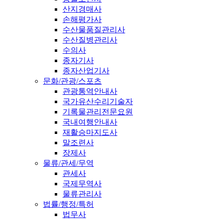
산지경매사
손해평가사
수산물품질관리사
수산질병관리사
수의사
종자기사
종자산업기사
문화/관광/스포츠
관광통역안내사
국가유산수리기술자
기록물관리전문요원
국내여행안내사
재활승마지도사
말조련사
장제사
물류/관세/무역
관세사
국제무역사
물류관리사
법률/행정/특허
법무사