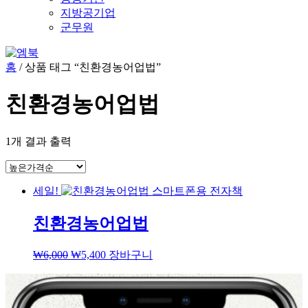
지방공기업
군무원
홈
/ 상품 태그 “친환경농어업법”
친환경농어업법
1개 결과 출력
세일!
친환경농어업법
₩
6,000
₩
5,400
장바구니