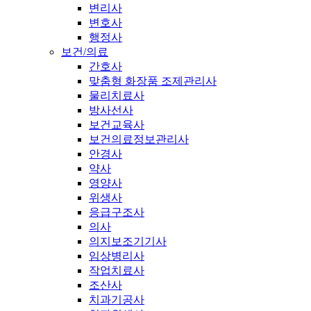
변리사
변호사
행정사
보건/의료
간호사
맞춤형 화장품 조제관리사
물리치료사
방사선사
보건교육사
보건의료정보관리사
안경사
약사
영양사
위생사
응급구조사
의사
의지보조기기사
임상병리사
작업치료사
조산사
치과기공사