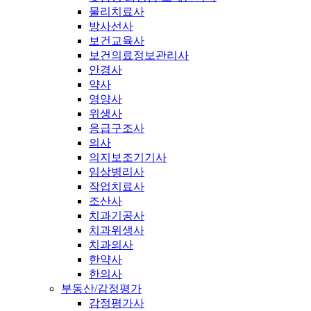
물리치료사
방사선사
보건교육사
보건의료정보관리사
안경사
약사
영양사
위생사
응급구조사
의사
의지보조기기사
임상병리사
작업치료사
조산사
치과기공사
치과위생사
치과의사
한약사
한의사
부동산/감정평가
감정평가사