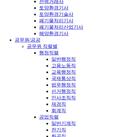
전력거래사
토양환경기사
토양환경기술사
폐기물처리기사
폐기물처리산업기사
해양환경기사
공무원/공공
공무원 직렬별
행정직렬
일반행정직
고용노동직
교육행정직
국제통상직
법무행정직
선거행정직
인사조직직
재경직
회계직
공업직렬
일반기계직
전기직
화공직