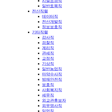
시설조경직
일반토목직
전산직렬
데이터직
전산개발직
정보보호직
기타직렬
감사직
검찰직
계리직
관세직
교정직
기상직
일반농업직
마약수사직
방재안전직
보호직
사회복지직
세무직
외교관후보자
외무영사직
임업직