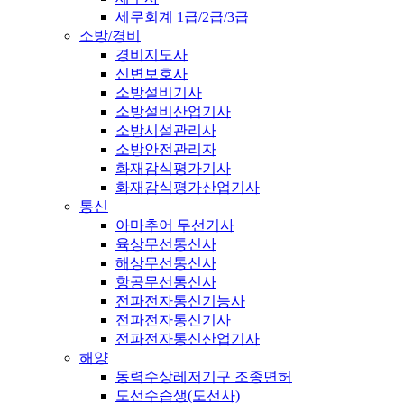
세무회계 1급/2급/3급
소방/경비
경비지도사
신변보호사
소방설비기사
소방설비산업기사
소방시설관리사
소방안전관리자
화재감식평가기사
화재감식평가산업기사
통신
아마추어 무선기사
육상무선통신사
해상무선통신사
항공무선통신사
전파전자통신기능사
전파전자통신기사
전파전자통신산업기사
해양
동력수상레저기구 조종면허
도선수습생(도선사)