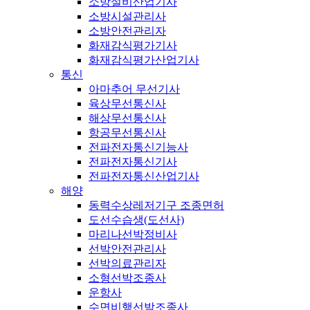
소방설비산업기사
소방시설관리사
소방안전관리자
화재감식평가기사
화재감식평가산업기사
통신
아마추어 무선기사
육상무선통신사
해상무선통신사
항공무선통신사
전파전자통신기능사
전파전자통신기사
전파전자통신산업기사
해양
동력수상레저기구 조종면허
도선수습생(도선사)
마리나선박정비사
선박안전관리사
선박의료관리자
소형선박조종사
운항사
수면비행선박조종사