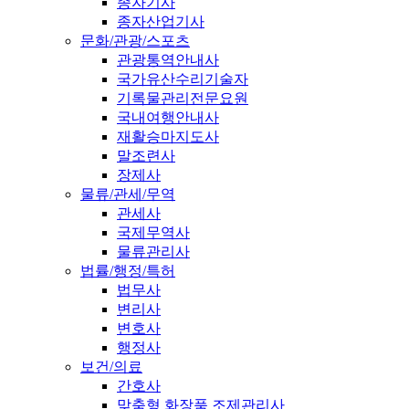
종자기사
종자산업기사
문화/관광/스포츠
관광통역안내사
국가유산수리기술자
기록물관리전문요원
국내여행안내사
재활승마지도사
말조련사
장제사
물류/관세/무역
관세사
국제무역사
물류관리사
법률/행정/특허
법무사
변리사
변호사
행정사
보건/의료
간호사
맞춤형 화장품 조제관리사