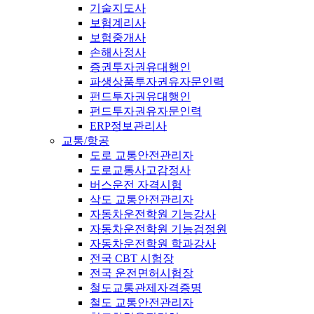
기술지도사
보험계리사
보험중개사
손해사정사
증권투자권유대행인
파생상품투자권유자문인력
펀드투자권유대행인
펀드투자권유자문인력
ERP정보관리사
교통/항공
도로 교통안전관리자
도로교통사고감정사
버스운전 자격시험
삭도 교통안전관리자
자동차운전학원 기능강사
자동차운전학원 기능검정원
자동차운전학원 학과강사
전국 CBT 시험장
전국 운전면허시험장
철도교통관제자격증명
철도 교통안전관리자