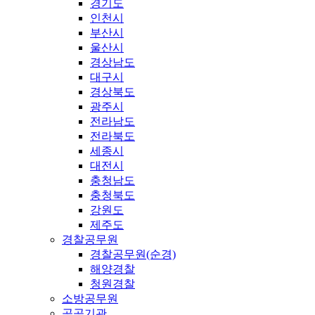
경기도
인천시
부산시
울산시
경상남도
대구시
경상북도
광주시
전라남도
전라북도
세종시
대전시
충청남도
충청북도
강원도
제주도
경찰공무원
경찰공무원(순경)
해양경찰
청원경찰
소방공무원
공공기관