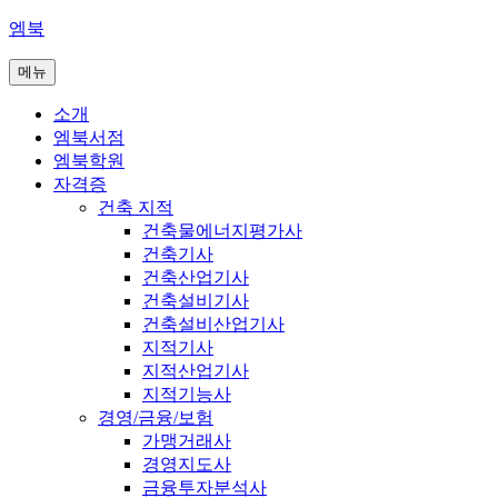
콘
엠북
텐
메뉴
츠
로
소개
바
엠북서점
로
엠북학원
가
자격증
기
건축 지적
건축물에너지평가사
건축기사
건축산업기사
건축설비기사
건축설비산업기사
지적기사
지적산업기사
지적기능사
경영/금융/보험
가맹거래사
경영지도사
금융투자분석사