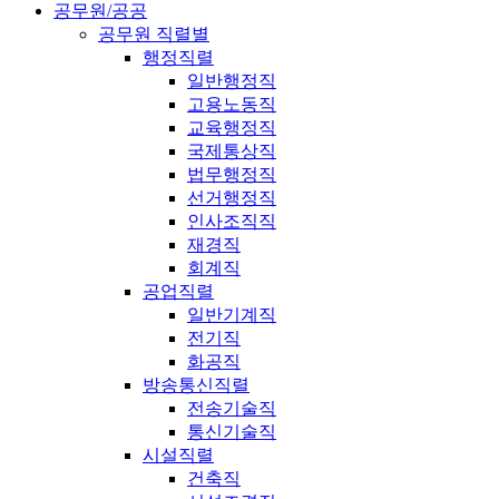
공무원/공공
공무원 직렬별
행정직렬
일반행정직
고용노동직
교육행정직
국제통상직
법무행정직
선거행정직
인사조직직
재경직
회계직
공업직렬
일반기계직
전기직
화공직
방송통신직렬
전송기술직
통신기술직
시설직렬
건축직