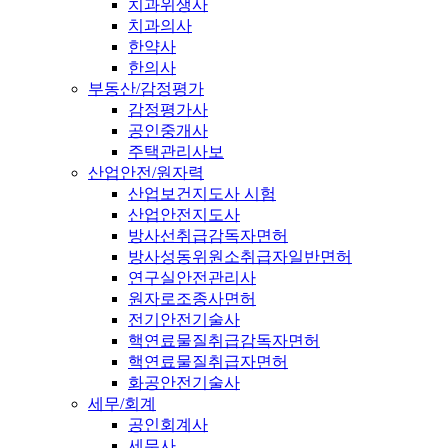
치과위생사
치과의사
한약사
한의사
부동산/감정평가
감정평가사
공인중개사
주택관리사보
산업안전/원자력
산업보건지도사 시험
산업안전지도사
방사선취급감독자면허
방사성동위원소취급자일반면허
연구실안전관리사
원자로조종사면허
전기안전기술사
핵연료물질취급감독자면허
핵연료물질취급자면허
화공안전기술사
세무/회계
공인회계사
세무사