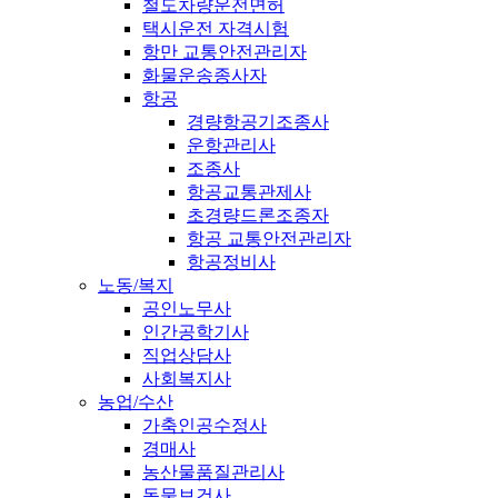
철도차량운전면허
택시운전 자격시험
항만 교통안전관리자
화물운송종사자
항공
경량항공기조종사
운항관리사
조종사
항공교통관제사
초경량드론조종자
항공 교통안전관리자
항공정비사
노동/복지
공인노무사
인간공학기사
직업상담사
사회복지사
농업/수산
가축인공수정사
경매사
농산물품질관리사
동물보건사