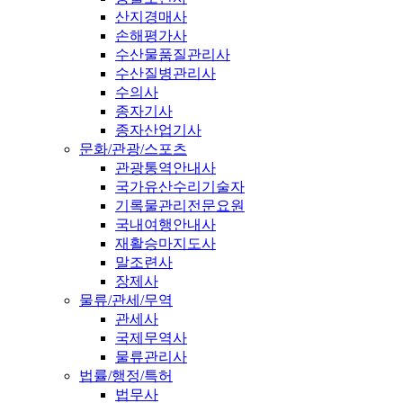
산지경매사
손해평가사
수산물품질관리사
수산질병관리사
수의사
종자기사
종자산업기사
문화/관광/스포츠
관광통역안내사
국가유산수리기술자
기록물관리전문요원
국내여행안내사
재활승마지도사
말조련사
장제사
물류/관세/무역
관세사
국제무역사
물류관리사
법률/행정/특허
법무사