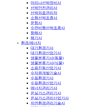
마리나선박정비사
선박안전관리사
선박의료관리자
소형선박조종사
운항사
수면비행선박조종사
항해사
해기사
환경/에너지
대기환경기사
대기환경산업기사
생물분류기사(동물)
생물분류기사(식물)
소음진동산업기사
수자원개발기술사
수질환경기사
수질환경산업기사
에너지관리기사
온실가스관리기사
온실가스관리산업기사
자연환경관리기술사