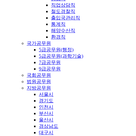
직업상담직
철도경찰직
출입국관리직
통계직
해양수산직
환경직
국가공무원
5급공무원(행정)
5급공무원(과학기술)
7급공무원
9급공무원
국회공무원
법원공무원
지방공무원
서울시
경기도
인천시
부산시
울산시
경상남도
대구시