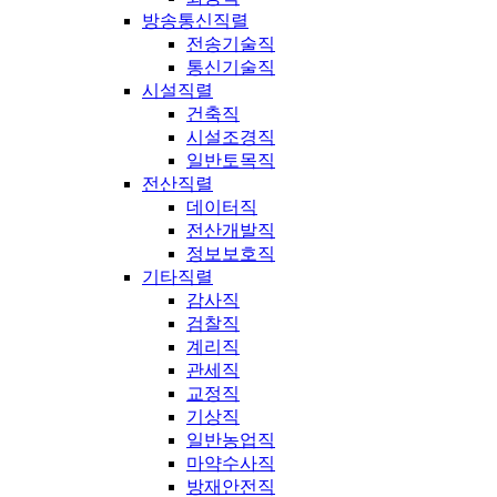
방송통신직렬
전송기술직
통신기술직
시설직렬
건축직
시설조경직
일반토목직
전산직렬
데이터직
전산개발직
정보보호직
기타직렬
감사직
검찰직
계리직
관세직
교정직
기상직
일반농업직
마약수사직
방재안전직