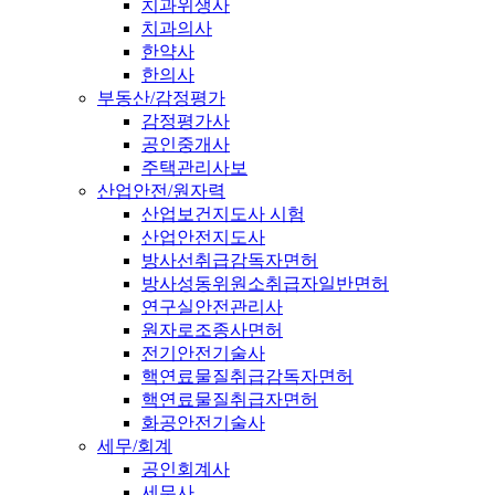
치과위생사
치과의사
한약사
한의사
부동산/감정평가
감정평가사
공인중개사
주택관리사보
산업안전/원자력
산업보건지도사 시험
산업안전지도사
방사선취급감독자면허
방사성동위원소취급자일반면허
연구실안전관리사
원자로조종사면허
전기안전기술사
핵연료물질취급감독자면허
핵연료물질취급자면허
화공안전기술사
세무/회계
공인회계사
세무사