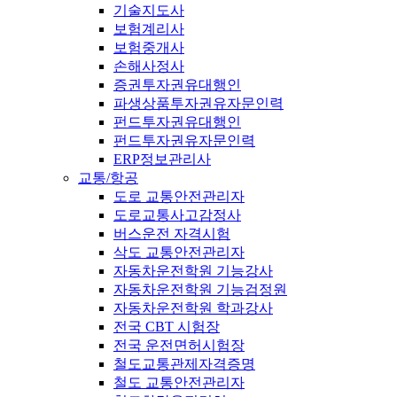
기술지도사
보험계리사
보험중개사
손해사정사
증권투자권유대행인
파생상품투자권유자문인력
펀드투자권유대행인
펀드투자권유자문인력
ERP정보관리사
교통/항공
도로 교통안전관리자
도로교통사고감정사
버스운전 자격시험
삭도 교통안전관리자
자동차운전학원 기능강사
자동차운전학원 기능검정원
자동차운전학원 학과강사
전국 CBT 시험장
전국 운전면허시험장
철도교통관제자격증명
철도 교통안전관리자