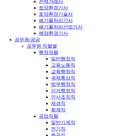
전력거래사
토양환경기사
토양환경기술사
폐기물처리기사
폐기물처리산업기사
해양환경기사
공무원/공공
공무원 직렬별
행정직렬
일반행정직
고용노동직
교육행정직
국제통상직
법무행정직
선거행정직
인사조직직
재경직
회계직
공업직렬
일반기계직
전기직
화공직