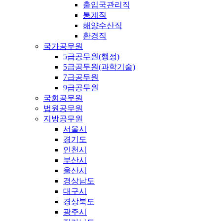
출입국관리직
통계직
해양수산직
환경직
국가공무원
5급공무원(행정)
5급공무원(과학기술)
7급공무원
9급공무원
국회공무원
법원공무원
지방공무원
서울시
경기도
인천시
부산시
울산시
경상남도
대구시
경상북도
광주시