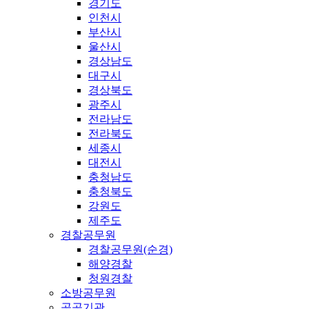
경기도
인천시
부산시
울산시
경상남도
대구시
경상북도
광주시
전라남도
전라북도
세종시
대전시
충청남도
충청북도
강원도
제주도
경찰공무원
경찰공무원(순경)
해양경찰
청원경찰
소방공무원
공공기관