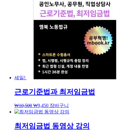
세일!
근로기준법과 최저임금법
₩
10,500
₩
9,450
장바구니
최저임금법 동영상 강의