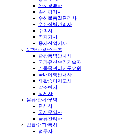
산지경매사
손해평가사
수산물품질관리사
수산질병관리사
수의사
종자기사
종자산업기사
문화/관광/스포츠
관광통역안내사
국가유산수리기술자
기록물관리전문요원
국내여행안내사
재활승마지도사
말조련사
장제사
물류/관세/무역
관세사
국제무역사
물류관리사
법률/행정/특허
법무사