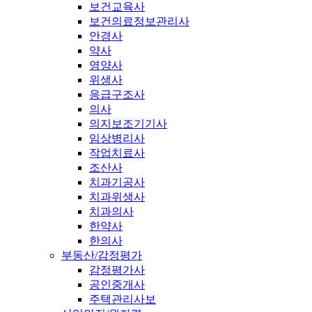
보건교육사
보건의료정보관리사
안경사
약사
영양사
위생사
응급구조사
의사
의지보조기기사
임상병리사
작업치료사
조산사
치과기공사
치과위생사
치과의사
한약사
한의사
부동산/감정평가
감정평가사
공인중개사
주택관리사보