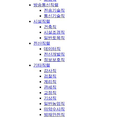
방송통신직렬
전송기술직
통신기술직
시설직렬
건축직
시설조경직
일반토목직
전산직렬
데이터직
전산개발직
정보보호직
기타직렬
감사직
검찰직
계리직
관세직
교정직
기상직
일반농업직
마약수사직
방재안전직