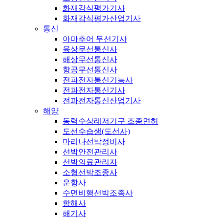
화재감식평가기사
화재감식평가산업기사
통신
아마추어 무선기사
육상무선통신사
해상무선통신사
항공무선통신사
전파전자통신기능사
전파전자통신기사
전파전자통신산업기사
해양
동력수상레저기구 조종면허
도선수습생(도선사)
마리나선박정비사
선박안전관리사
선박의료관리자
소형선박조종사
운항사
수면비행선박조종사
항해사
해기사