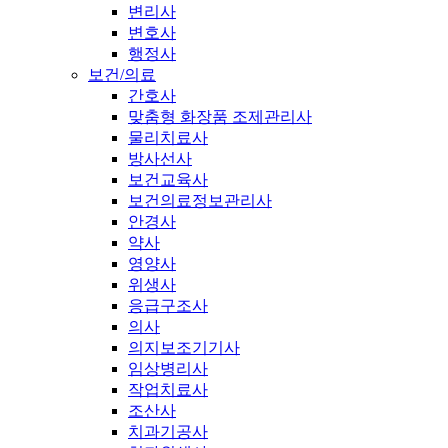
변리사
변호사
행정사
보건/의료
간호사
맞춤형 화장품 조제관리사
물리치료사
방사선사
보건교육사
보건의료정보관리사
안경사
약사
영양사
위생사
응급구조사
의사
의지보조기기사
임상병리사
작업치료사
조산사
치과기공사