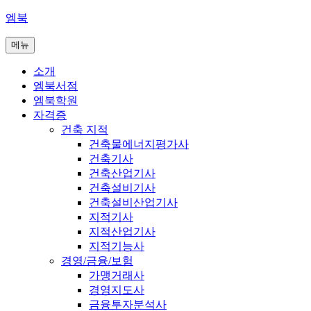
콘
엠북
텐
메뉴
츠
로
소개
바
엠북서점
로
엠북학원
가
자격증
기
건축 지적
건축물에너지평가사
건축기사
건축산업기사
건축설비기사
건축설비산업기사
지적기사
지적산업기사
지적기능사
경영/금융/보험
가맹거래사
경영지도사
금융투자분석사