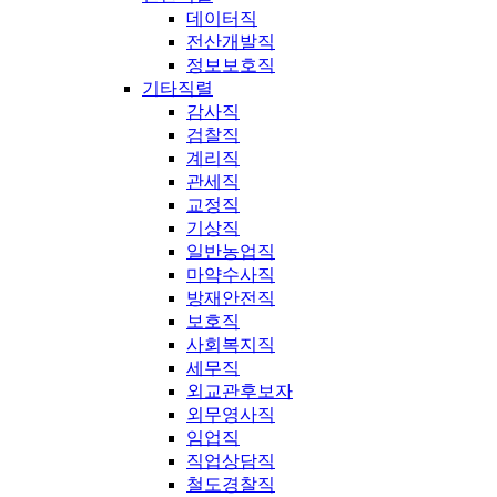
데이터직
전산개발직
정보보호직
기타직렬
감사직
검찰직
계리직
관세직
교정직
기상직
일반농업직
마약수사직
방재안전직
보호직
사회복지직
세무직
외교관후보자
외무영사직
임업직
직업상담직
철도경찰직