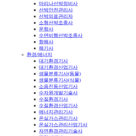
마리나선박정비사
선박안전관리사
선박의료관리자
소형선박조종사
운항사
수면비행선박조종사
항해사
해기사
환경/에너지
대기환경기사
대기환경산업기사
생물분류기사(동물)
생물분류기사(식물)
소음진동산업기사
수자원개발기술사
수질환경기사
수질환경산업기사
에너지관리기사
온실가스관리기사
온실가스관리산업기사
자연환경관리기술사