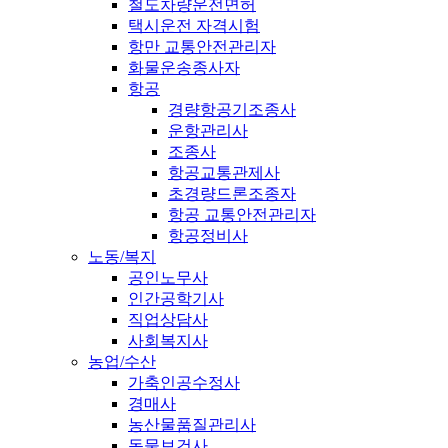
철도차량운전면허
택시운전 자격시험
항만 교통안전관리자
화물운송종사자
항공
경량항공기조종사
운항관리사
조종사
항공교통관제사
초경량드론조종자
항공 교통안전관리자
항공정비사
노동/복지
공인노무사
인간공학기사
직업상담사
사회복지사
농업/수산
가축인공수정사
경매사
농산물품질관리사
동물보건사