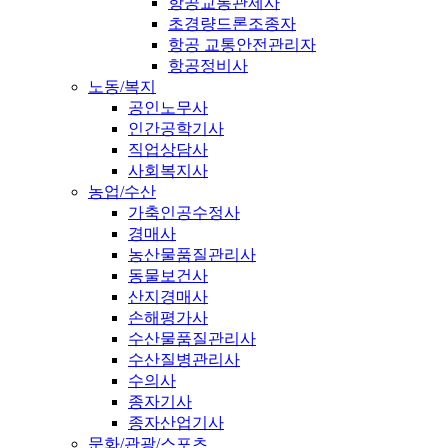
항공교통관제사
초경량드론조종자
항공 교통안전관리자
항공정비사
노동/복지
공인노무사
인간공학기사
직업상담사
사회복지사
농업/수산
가축인공수정사
경매사
농산물품질관리사
동물보건사
산지경매사
손해평가사
수산물품질관리사
수산질병관리사
수의사
종자기사
종자산업기사
문화/관광/스포츠