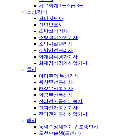
세무회계 1급/2급/3급
소방/경비
경비지도사
신변보호사
소방설비기사
소방설비산업기사
소방시설관리사
소방안전관리자
화재감식평가기사
화재감식평가산업기사
통신
아마추어 무선기사
육상무선통신사
해상무선통신사
항공무선통신사
전파전자통신기능사
전파전자통신기사
전파전자통신산업기사
해양
동력수상레저기구 조종면허
도선수습생(도선사)