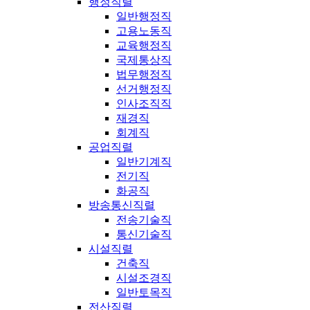
행정직렬
일반행정직
고용노동직
교육행정직
국제통상직
법무행정직
선거행정직
인사조직직
재경직
회계직
공업직렬
일반기계직
전기직
화공직
방송통신직렬
전송기술직
통신기술직
시설직렬
건축직
시설조경직
일반토목직
전산직렬