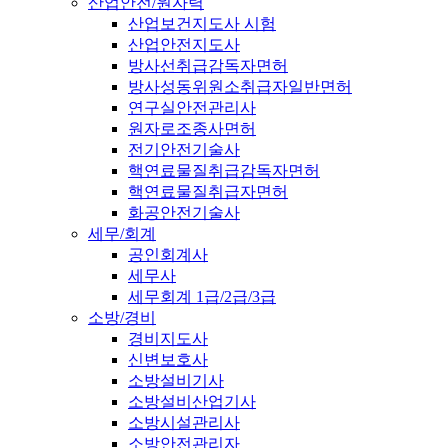
산업안전/원자력
산업보건지도사 시험
산업안전지도사
방사선취급감독자면허
방사성동위원소취급자일반면허
연구실안전관리사
원자로조종사면허
전기안전기술사
핵연료물질취급감독자면허
핵연료물질취급자면허
화공안전기술사
세무/회계
공인회계사
세무사
세무회계 1급/2급/3급
소방/경비
경비지도사
신변보호사
소방설비기사
소방설비산업기사
소방시설관리사
소방안전관리자