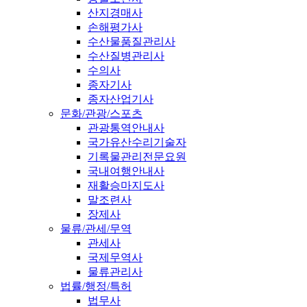
산지경매사
손해평가사
수산물품질관리사
수산질병관리사
수의사
종자기사
종자산업기사
문화/관광/스포츠
관광통역안내사
국가유산수리기술자
기록물관리전문요원
국내여행안내사
재활승마지도사
말조련사
장제사
물류/관세/무역
관세사
국제무역사
물류관리사
법률/행정/특허
법무사