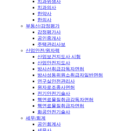
치과위생사
치과의사
한약사
한의사
부동산/감정평가
감정평가사
공인중개사
주택관리사보
산업안전/원자력
산업보건지도사 시험
산업안전지도사
방사선취급감독자면허
방사성동위원소취급자일반면허
연구실안전관리사
원자로조종사면허
전기안전기술사
핵연료물질취급감독자면허
핵연료물질취급자면허
화공안전기술사
세무/회계
공인회계사
세무사