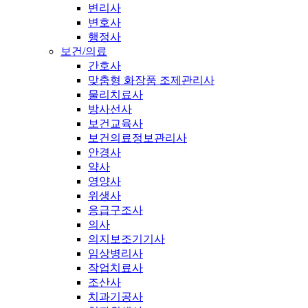
변리사
변호사
행정사
보건/의료
간호사
맞춤형 화장품 조제관리사
물리치료사
방사선사
보건교육사
보건의료정보관리사
안경사
약사
영양사
위생사
응급구조사
의사
의지보조기기사
임상병리사
작업치료사
조산사
치과기공사