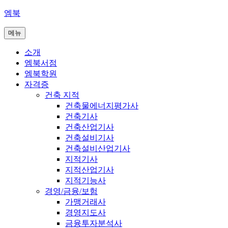
콘
엠북
텐
메뉴
츠
로
소개
바
엠북서점
로
엠북학원
가
자격증
기
건축 지적
건축물에너지평가사
건축기사
건축산업기사
건축설비기사
건축설비산업기사
지적기사
지적산업기사
지적기능사
경영/금융/보험
가맹거래사
경영지도사
금융투자분석사