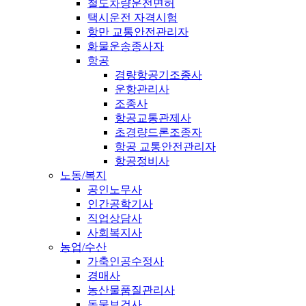
철도차량운전면허
택시운전 자격시험
항만 교통안전관리자
화물운송종사자
항공
경량항공기조종사
운항관리사
조종사
항공교통관제사
초경량드론조종자
항공 교통안전관리자
항공정비사
노동/복지
공인노무사
인간공학기사
직업상담사
사회복지사
농업/수산
가축인공수정사
경매사
농산물품질관리사
동물보건사