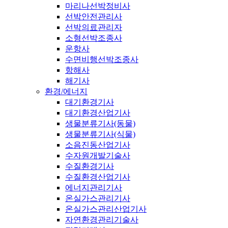
마리나선박정비사
선박안전관리사
선박의료관리자
소형선박조종사
운항사
수면비행선박조종사
항해사
해기사
환경/에너지
대기환경기사
대기환경산업기사
생물분류기사(동물)
생물분류기사(식물)
소음진동산업기사
수자원개발기술사
수질환경기사
수질환경산업기사
에너지관리기사
온실가스관리기사
온실가스관리산업기사
자연환경관리기술사