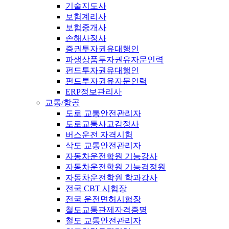
기술지도사
보험계리사
보험중개사
손해사정사
증권투자권유대행인
파생상품투자권유자문인력
펀드투자권유대행인
펀드투자권유자문인력
ERP정보관리사
교통/항공
도로 교통안전관리자
도로교통사고감정사
버스운전 자격시험
삭도 교통안전관리자
자동차운전학원 기능강사
자동차운전학원 기능검정원
자동차운전학원 학과강사
전국 CBT 시험장
전국 운전면허시험장
철도교통관제자격증명
철도 교통안전관리자