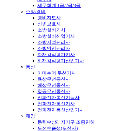
세무회계 1급/2급/3급
소방/경비
경비지도사
신변보호사
소방설비기사
소방설비산업기사
소방시설관리사
소방안전관리자
화재감식평가기사
화재감식평가산업기사
통신
아마추어 무선기사
육상무선통신사
해상무선통신사
항공무선통신사
전파전자통신기능사
전파전자통신기사
전파전자통신산업기사
해양
동력수상레저기구 조종면허
도선수습생(도선사)