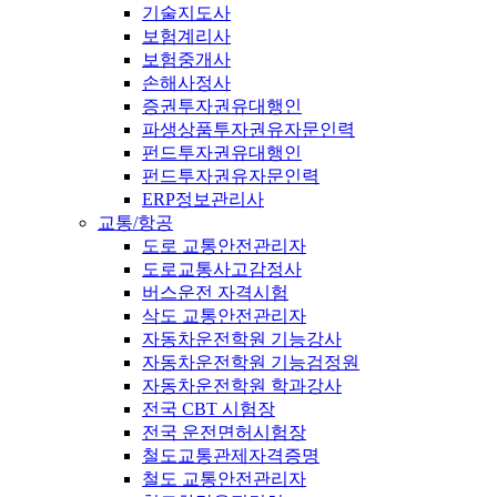
기술지도사
보험계리사
보험중개사
손해사정사
증권투자권유대행인
파생상품투자권유자문인력
펀드투자권유대행인
펀드투자권유자문인력
ERP정보관리사
교통/항공
도로 교통안전관리자
도로교통사고감정사
버스운전 자격시험
삭도 교통안전관리자
자동차운전학원 기능강사
자동차운전학원 기능검정원
자동차운전학원 학과강사
전국 CBT 시험장
전국 운전면허시험장
철도교통관제자격증명
철도 교통안전관리자