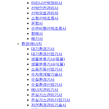
마리나선박정비사
선박안전관리사
선박의료관리자
소형선박조종사
운항사
수면비행선박조종사
항해사
해기사
환경/에너지
대기환경기사
대기환경산업기사
생물분류기사(동물)
생물분류기사(식물)
소음진동산업기사
수자원개발기술사
수질환경기사
수질환경산업기사
에너지관리기사
온실가스관리기사
온실가스관리산업기사
자연환경관리기술사