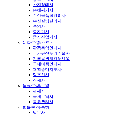
산지경매사
손해평가사
수산물품질관리사
수산질병관리사
수의사
종자기사
종자산업기사
문화/관광/스포츠
관광통역안내사
국가유산수리기술자
기록물관리전문요원
국내여행안내사
재활승마지도사
말조련사
장제사
물류/관세/무역
관세사
국제무역사
물류관리사
법률/행정/특허
법무사