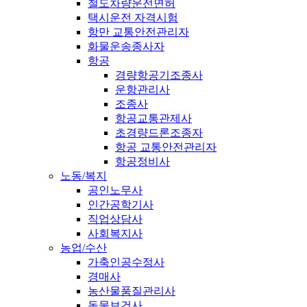
철도차량운전면허
택시운전 자격시험
항만 교통안전관리자
화물운송종사자
항공
경량항공기조종사
운항관리사
조종사
항공교통관제사
초경량드론조종자
항공 교통안전관리자
항공정비사
노동/복지
공인노무사
인간공학기사
직업상담사
사회복지사
농업/수산
가축인공수정사
경매사
농산물품질관리사
동물보건사