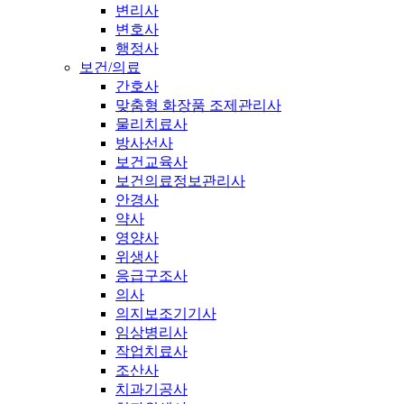
변리사
변호사
행정사
보건/의료
간호사
맞춤형 화장품 조제관리사
물리치료사
방사선사
보건교육사
보건의료정보관리사
안경사
약사
영양사
위생사
응급구조사
의사
의지보조기기사
임상병리사
작업치료사
조산사
치과기공사