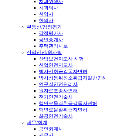
치과위생사
치과의사
한약사
한의사
부동산/감정평가
감정평가사
공인중개사
주택관리사보
산업안전/원자력
산업보건지도사 시험
산업안전지도사
방사선취급감독자면허
방사성동위원소취급자일반면허
연구실안전관리사
원자로조종사면허
전기안전기술사
핵연료물질취급감독자면허
핵연료물질취급자면허
화공안전기술사
세무/회계
공인회계사
세무사