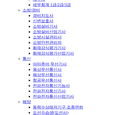
세무회계 1급/2급/3급
소방/경비
경비지도사
신변보호사
소방설비기사
소방설비산업기사
소방시설관리사
소방안전관리자
화재감식평가기사
화재감식평가산업기사
통신
아마추어 무선기사
육상무선통신사
해상무선통신사
항공무선통신사
전파전자통신기능사
전파전자통신기사
전파전자통신산업기사
해양
동력수상레저기구 조종면허
도선수습생(도선사)