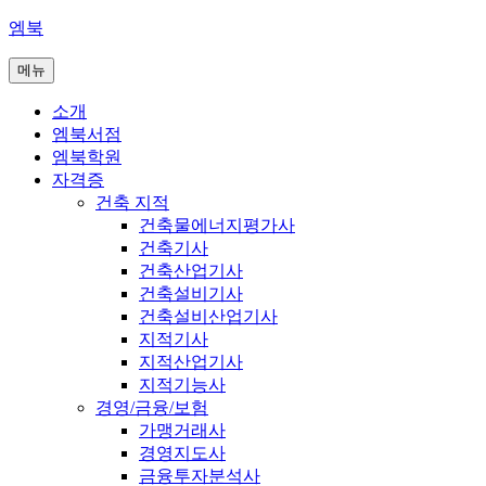
콘
엠북
텐
메뉴
츠
로
소개
바
엠북서점
로
엠북학원
가
자격증
기
건축 지적
건축물에너지평가사
건축기사
건축산업기사
건축설비기사
건축설비산업기사
지적기사
지적산업기사
지적기능사
경영/금융/보험
가맹거래사
경영지도사
금융투자분석사