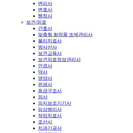
변리사
변호사
행정사
보건/의료
간호사
맞춤형 화장품 조제관리사
물리치료사
방사선사
보건교육사
보건의료정보관리사
안경사
약사
영양사
위생사
응급구조사
의사
의지보조기기사
임상병리사
작업치료사
조산사
치과기공사