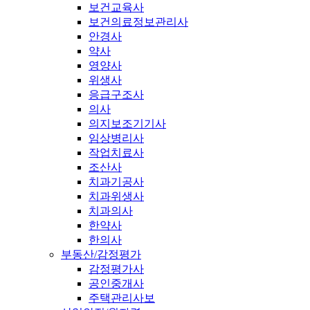
보건교육사
보건의료정보관리사
안경사
약사
영양사
위생사
응급구조사
의사
의지보조기기사
임상병리사
작업치료사
조산사
치과기공사
치과위생사
치과의사
한약사
한의사
부동산/감정평가
감정평가사
공인중개사
주택관리사보