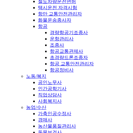
철도차량운전면허
택시운전 자격시험
항만 교통안전관리자
화물운송종사자
항공
경량항공기조종사
운항관리사
조종사
항공교통관제사
초경량드론조종자
항공 교통안전관리자
항공정비사
노동/복지
공인노무사
인간공학기사
직업상담사
사회복지사
농업/수산
가축인공수정사
경매사
농산물품질관리사
동물보건사