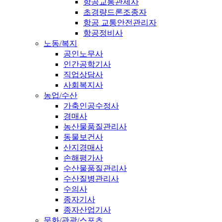
항공교통관제사
초경량드론조종자
항공 교통안전관리자
항공정비사
노동/복지
공인노무사
인간공학기사
직업상담사
사회복지사
농업/수산
가축인공수정사
경매사
농산물품질관리사
동물보건사
산지경매사
손해평가사
수산물품질관리사
수산질병관리사
수의사
종자기사
종자산업기사
문화/관광/스포츠