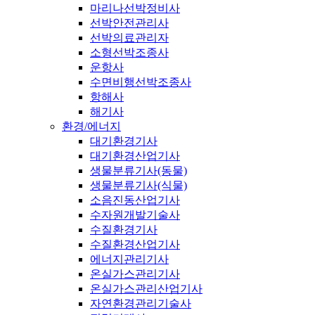
마리나선박정비사
선박안전관리사
선박의료관리자
소형선박조종사
운항사
수면비행선박조종사
항해사
해기사
환경/에너지
대기환경기사
대기환경산업기사
생물분류기사(동물)
생물분류기사(식물)
소음진동산업기사
수자원개발기술사
수질환경기사
수질환경산업기사
에너지관리기사
온실가스관리기사
온실가스관리산업기사
자연환경관리기술사