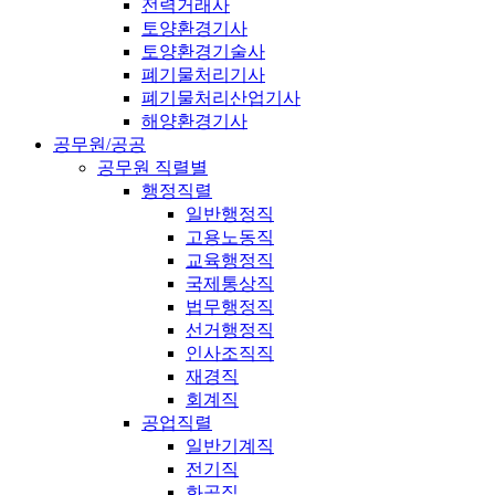
전력거래사
토양환경기사
토양환경기술사
폐기물처리기사
폐기물처리산업기사
해양환경기사
공무원/공공
공무원 직렬별
행정직렬
일반행정직
고용노동직
교육행정직
국제통상직
법무행정직
선거행정직
인사조직직
재경직
회계직
공업직렬
일반기계직
전기직
화공직