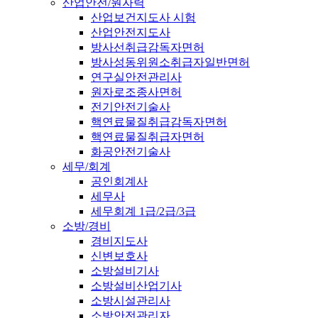
산업안전/원자력
산업보건지도사 시험
산업안전지도사
방사선취급감독자면허
방사성동위원소취급자일반면허
연구실안전관리사
원자로조종사면허
전기안전기술사
핵연료물질취급감독자면허
핵연료물질취급자면허
화공안전기술사
세무/회계
공인회계사
세무사
세무회계 1급/2급/3급
소방/경비
경비지도사
신변보호사
소방설비기사
소방설비산업기사
소방시설관리사
소방안전관리자