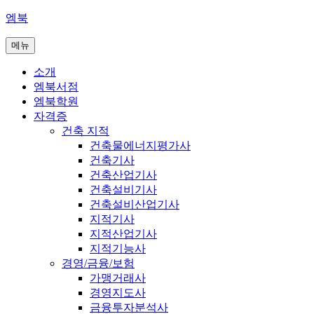
콘
엠북
텐
메뉴
츠
로
소개
바
엠북서점
로
엠북학원
가
자격증
기
건축 지적
건축물에너지평가사
건축기사
건축산업기사
건축설비기사
건축설비산업기사
지적기사
지적산업기사
지적기능사
경영/금융/보험
가맹거래사
경영지도사
금융투자분석사