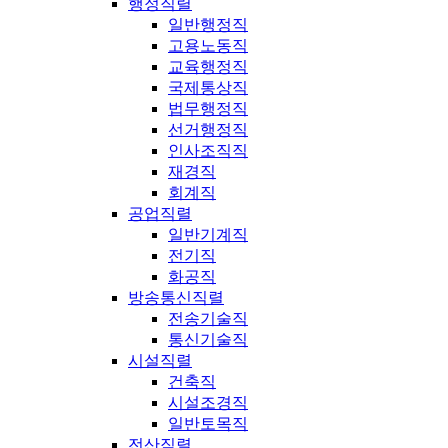
행정직렬
일반행정직
고용노동직
교육행정직
국제통상직
법무행정직
선거행정직
인사조직직
재경직
회계직
공업직렬
일반기계직
전기직
화공직
방송통신직렬
전송기술직
통신기술직
시설직렬
건축직
시설조경직
일반토목직
전산직렬