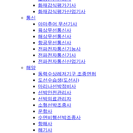
화재감식평가기사
화재감식평가산업기사
통신
아마추어 무선기사
육상무선통신사
해상무선통신사
항공무선통신사
전파전자통신기능사
전파전자통신기사
전파전자통신산업기사
해양
동력수상레저기구 조종면허
도선수습생(도선사)
마리나선박정비사
선박안전관리사
선박의료관리자
소형선박조종사
운항사
수면비행선박조종사
항해사
해기사