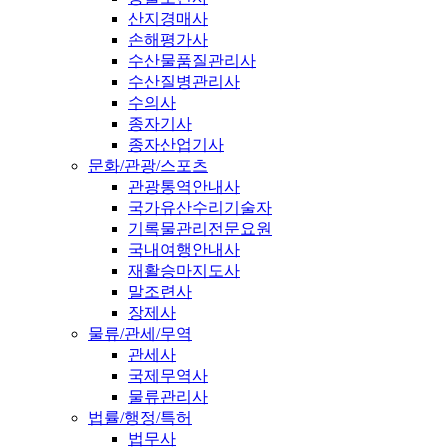
산지경매사
손해평가사
수산물품질관리사
수산질병관리사
수의사
종자기사
종자산업기사
문화/관광/스포츠
관광통역안내사
국가유산수리기술자
기록물관리전문요원
국내여행안내사
재활승마지도사
말조련사
장제사
물류/관세/무역
관세사
국제무역사
물류관리사
법률/행정/특허
법무사