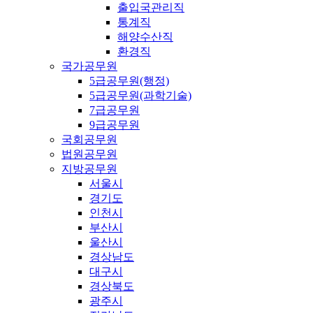
출입국관리직
통계직
해양수산직
환경직
국가공무원
5급공무원(행정)
5급공무원(과학기술)
7급공무원
9급공무원
국회공무원
법원공무원
지방공무원
서울시
경기도
인천시
부산시
울산시
경상남도
대구시
경상북도
광주시