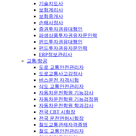
기술지도사
보험계리사
보험중개사
손해사정사
증권투자권유대행인
파생상품투자권유자문인력
펀드투자권유대행인
펀드투자권유자문인력
ERP정보관리사
교통/항공
도로 교통안전관리자
도로교통사고감정사
버스운전 자격시험
삭도 교통안전관리자
자동차운전학원 기능강사
자동차운전학원 기능검정원
자동차운전학원 학과강사
전국 CBT 시험장
전국 운전면허시험장
철도교통관제자격증명
철도 교통안전관리자