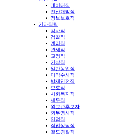
데이터직
전산개발직
정보보호직
기타직렬
감사직
검찰직
계리직
관세직
교정직
기상직
일반농업직
마약수사직
방재안전직
보호직
사회복지직
세무직
외교관후보자
외무영사직
임업직
직업상담직
철도경찰직