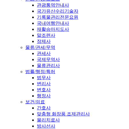
관광통역안내사
국가유산수리기술자
기록물관리전문요원
국내여행안내사
재활승마지도사
말조련사
장제사
물류/관세/무역
관세사
국제무역사
물류관리사
법률/행정/특허
법무사
변리사
변호사
행정사
보건/의료
간호사
맞춤형 화장품 조제관리사
물리치료사
방사선사