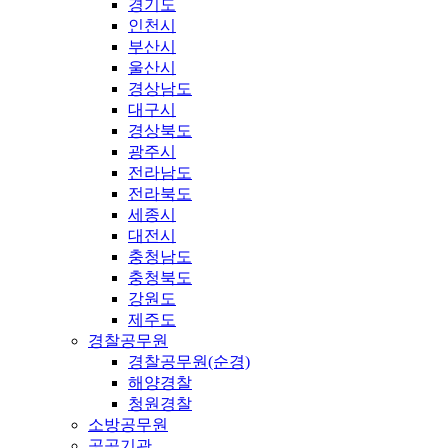
경기도
인천시
부산시
울산시
경상남도
대구시
경상북도
광주시
전라남도
전라북도
세종시
대전시
충청남도
충청북도
강원도
제주도
경찰공무원
경찰공무원(순경)
해양경찰
청원경찰
소방공무원
공공기관