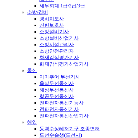
세무회계 1급/2급/3급
소방/경비
경비지도사
신변보호사
소방설비기사
소방설비산업기사
소방시설관리사
소방안전관리자
화재감식평가기사
화재감식평가산업기사
통신
아마추어 무선기사
육상무선통신사
해상무선통신사
항공무선통신사
전파전자통신기능사
전파전자통신기사
전파전자통신산업기사
해양
동력수상레저기구 조종면허
도선수습생(도선사)