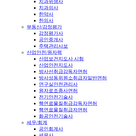
치과위생사
치과의사
한약사
한의사
부동산/감정평가
감정평가사
공인중개사
주택관리사보
산업안전/원자력
산업보건지도사 시험
산업안전지도사
방사선취급감독자면허
방사성동위원소취급자일반면허
연구실안전관리사
원자로조종사면허
전기안전기술사
핵연료물질취급감독자면허
핵연료물질취급자면허
화공안전기술사
세무/회계
공인회계사
세무사