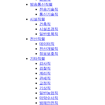
방송통신직렬
전송기술직
통신기술직
시설직렬
건축직
시설조경직
일반토목직
전산직렬
데이터직
전산개발직
정보보호직
기타직렬
감사직
검찰직
계리직
관세직
교정직
기상직
일반농업직
마약수사직
방재안전직