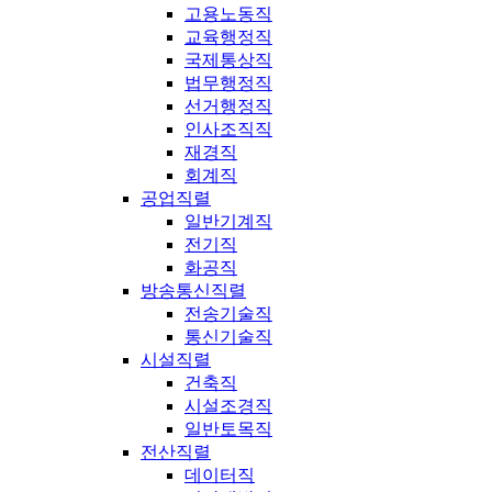
고용노동직
교육행정직
국제통상직
법무행정직
선거행정직
인사조직직
재경직
회계직
공업직렬
일반기계직
전기직
화공직
방송통신직렬
전송기술직
통신기술직
시설직렬
건축직
시설조경직
일반토목직
전산직렬
데이터직