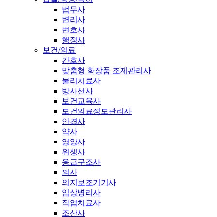
법무사
변리사
변호사
행정사
보건/의료
간호사
맞춤형 화장품 조제관리사
물리치료사
방사선사
보건교육사
보건의료정보관리사
안경사
약사
영양사
위생사
응급구조사
의사
의지보조기기사
임상병리사
작업치료사
조산사