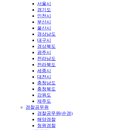
서울시
경기도
인천시
부산시
울산시
경상남도
대구시
경상북도
광주시
전라남도
전라북도
세종시
대전시
충청남도
충청북도
강원도
제주도
경찰공무원
경찰공무원(순경)
해양경찰
청원경찰