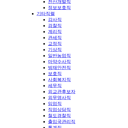
전산개발직
정보보호직
기타직렬
감사직
검찰직
계리직
관세직
교정직
기상직
일반농업직
마약수사직
방재안전직
보호직
사회복지직
세무직
외교관후보자
외무영사직
임업직
직업상담직
철도경찰직
출입국관리직
통계직