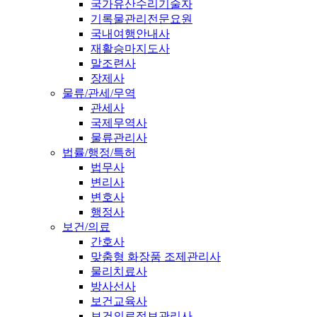
국가유산수리기술자
기록물관리전문요원
국내여행안내사
재활승마지도사
말조련사
장제사
물류/관세/무역
관세사
국제무역사
물류관리사
법률/행정/특허
법무사
변리사
변호사
행정사
보건/의료
간호사
맞춤형 화장품 조제관리사
물리치료사
방사선사
보건교육사
보건의료정보관리사