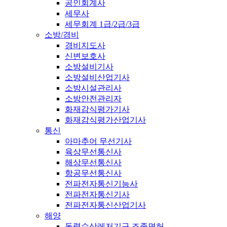
공인회계사
세무사
세무회계 1급/2급/3급
소방/경비
경비지도사
신변보호사
소방설비기사
소방설비산업기사
소방시설관리사
소방안전관리자
화재감식평가기사
화재감식평가산업기사
통신
아마추어 무선기사
육상무선통신사
해상무선통신사
항공무선통신사
전파전자통신기능사
전파전자통신기사
전파전자통신산업기사
해양
동력수상레저기구 조종면허