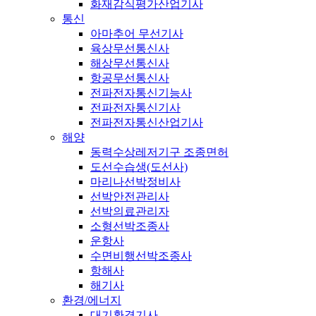
화재감식평가산업기사
통신
아마추어 무선기사
육상무선통신사
해상무선통신사
항공무선통신사
전파전자통신기능사
전파전자통신기사
전파전자통신산업기사
해양
동력수상레저기구 조종면허
도선수습생(도선사)
마리나선박정비사
선박안전관리사
선박의료관리자
소형선박조종사
운항사
수면비행선박조종사
항해사
해기사
환경/에너지
대기환경기사