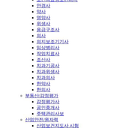
안경사
약사
영양사
위생사
응급구조사
의사
의지보조기기사
임상병리사
작업치료사
조산사
치과기공사
치과위생사
치과의사
한약사
한의사
부동산/감정평가
감정평가사
공인중개사
주택관리사보
산업안전/원자력
산업보건지도사 시험