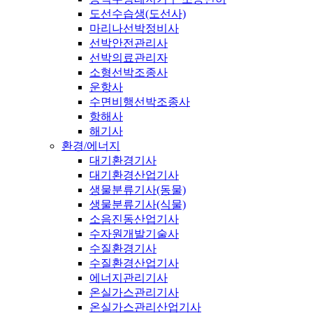
도선수습생(도선사)
마리나선박정비사
선박안전관리사
선박의료관리자
소형선박조종사
운항사
수면비행선박조종사
항해사
해기사
환경/에너지
대기환경기사
대기환경산업기사
생물분류기사(동물)
생물분류기사(식물)
소음진동산업기사
수자원개발기술사
수질환경기사
수질환경산업기사
에너지관리기사
온실가스관리기사
온실가스관리산업기사