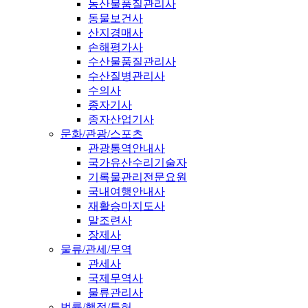
농산물품질관리사
동물보건사
산지경매사
손해평가사
수산물품질관리사
수산질병관리사
수의사
종자기사
종자산업기사
문화/관광/스포츠
관광통역안내사
국가유산수리기술자
기록물관리전문요원
국내여행안내사
재활승마지도사
말조련사
장제사
물류/관세/무역
관세사
국제무역사
물류관리사
법률/행정/특허