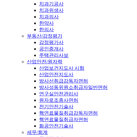
치과기공사
치과위생사
치과의사
한약사
한의사
부동산/감정평가
감정평가사
공인중개사
주택관리사보
산업안전/원자력
산업보건지도사 시험
산업안전지도사
방사선취급감독자면허
방사성동위원소취급자일반면허
연구실안전관리사
원자로조종사면허
전기안전기술사
핵연료물질취급감독자면허
핵연료물질취급자면허
화공안전기술사
세무/회계