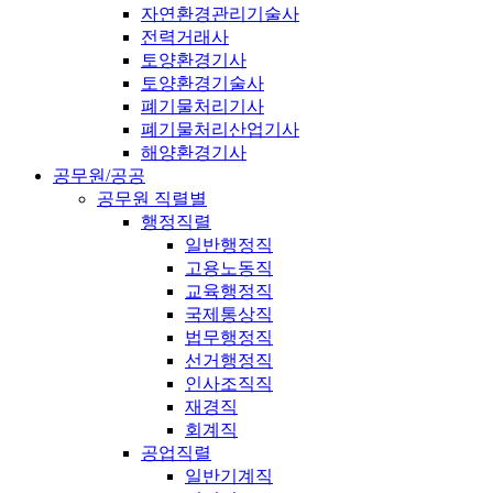
자연환경관리기술사
전력거래사
토양환경기사
토양환경기술사
폐기물처리기사
폐기물처리산업기사
해양환경기사
공무원/공공
공무원 직렬별
행정직렬
일반행정직
고용노동직
교육행정직
국제통상직
법무행정직
선거행정직
인사조직직
재경직
회계직
공업직렬
일반기계직