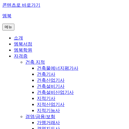
콘텐츠로 바로가기
엠북
메뉴
소개
엠북서점
엠북학원
자격증
건축 지적
건축물에너지평가사
건축기사
건축산업기사
건축설비기사
건축설비산업기사
지적기사
지적산업기사
지적기능사
경영/금융/보험
가맹거래사
경영지도사