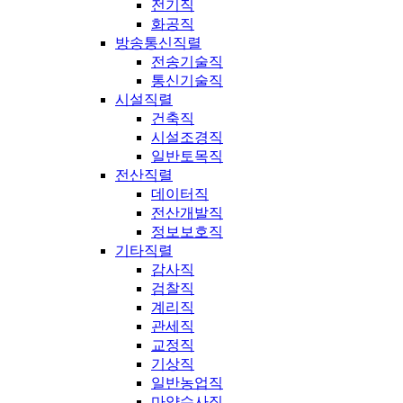
전기직
화공직
방송통신직렬
전송기술직
통신기술직
시설직렬
건축직
시설조경직
일반토목직
전산직렬
데이터직
전산개발직
정보보호직
기타직렬
감사직
검찰직
계리직
관세직
교정직
기상직
일반농업직
마약수사직