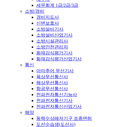
세무회계 1급/2급/3급
소방/경비
경비지도사
신변보호사
소방설비기사
소방설비산업기사
소방시설관리사
소방안전관리자
화재감식평가기사
화재감식평가산업기사
통신
아마추어 무선기사
육상무선통신사
해상무선통신사
항공무선통신사
전파전자통신기능사
전파전자통신기사
전파전자통신산업기사
해양
동력수상레저기구 조종면허
도선수습생(도선사)