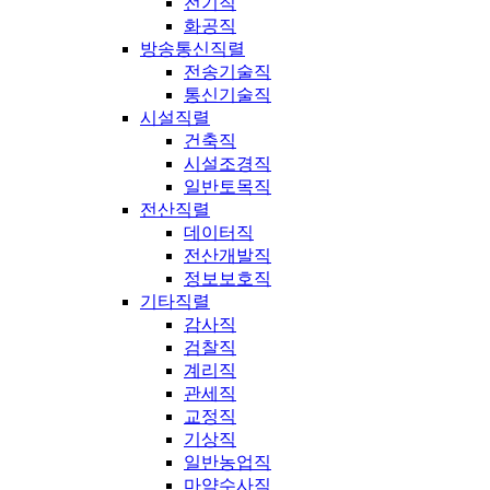
전기직
화공직
방송통신직렬
전송기술직
통신기술직
시설직렬
건축직
시설조경직
일반토목직
전산직렬
데이터직
전산개발직
정보보호직
기타직렬
감사직
검찰직
계리직
관세직
교정직
기상직
일반농업직
마약수사직