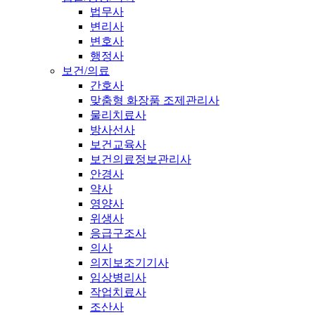
법무사
변리사
변호사
행정사
보건/의료
간호사
맞춤형 화장품 조제관리사
물리치료사
방사선사
보건교육사
보건의료정보관리사
안경사
약사
영양사
위생사
응급구조사
의사
의지보조기기사
임상병리사
작업치료사
조산사