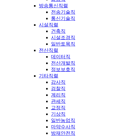
방송통신직렬
전송기술직
통신기술직
시설직렬
건축직
시설조경직
일반토목직
전산직렬
데이터직
전산개발직
정보보호직
기타직렬
감사직
검찰직
계리직
관세직
교정직
기상직
일반농업직
마약수사직
방재안전직