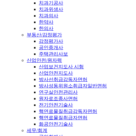
치과기공사
치과위생사
치과의사
한약사
한의사
부동산/감정평가
감정평가사
공인중개사
주택관리사보
산업안전/원자력
산업보건지도사 시험
산업안전지도사
방사선취급감독자면허
방사성동위원소취급자일반면허
연구실안전관리사
원자로조종사면허
전기안전기술사
핵연료물질취급감독자면허
핵연료물질취급자면허
화공안전기술사
세무/회계