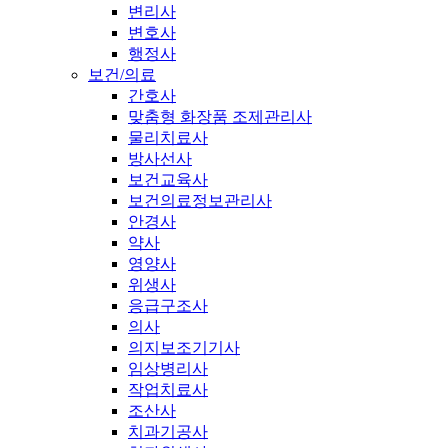
변리사
변호사
행정사
보건/의료
간호사
맞춤형 화장품 조제관리사
물리치료사
방사선사
보건교육사
보건의료정보관리사
안경사
약사
영양사
위생사
응급구조사
의사
의지보조기기사
임상병리사
작업치료사
조산사
치과기공사