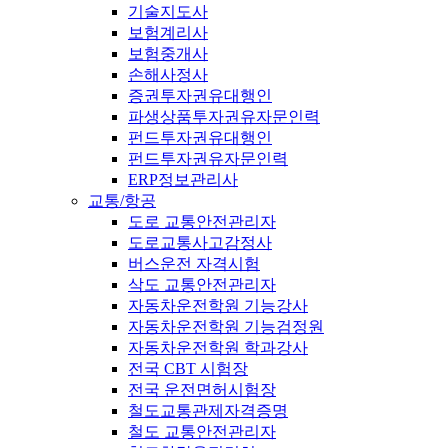
기술지도사
보험계리사
보험중개사
손해사정사
증권투자권유대행인
파생상품투자권유자문인력
펀드투자권유대행인
펀드투자권유자문인력
ERP정보관리사
교통/항공
도로 교통안전관리자
도로교통사고감정사
버스운전 자격시험
삭도 교통안전관리자
자동차운전학원 기능강사
자동차운전학원 기능검정원
자동차운전학원 학과강사
전국 CBT 시험장
전국 운전면허시험장
철도교통관제자격증명
철도 교통안전관리자