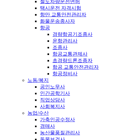
철도차량운전면허
택시운전 자격시험
항만 교통안전관리자
화물운송종사자
항공
경량항공기조종사
운항관리사
조종사
항공교통관제사
초경량드론조종자
항공 교통안전관리자
항공정비사
노동/복지
공인노무사
인간공학기사
직업상담사
사회복지사
농업/수산
가축인공수정사
경매사
농산물품질관리사
동물보건사