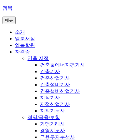
콘
엠북
텐
메뉴
츠
로
소개
바
엠북서점
로
엠북학원
가
자격증
기
건축 지적
건축물에너지평가사
건축기사
건축산업기사
건축설비기사
건축설비산업기사
지적기사
지적산업기사
지적기능사
경영/금융/보험
가맹거래사
경영지도사
금융투자분석사