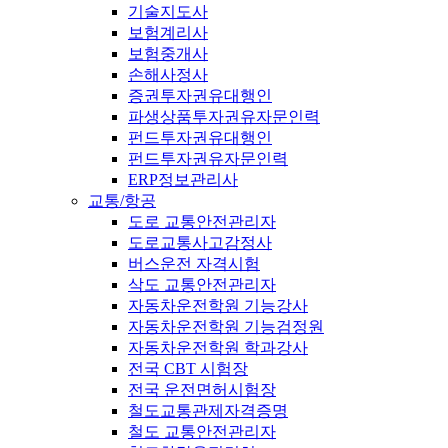
기술지도사
보험계리사
보험중개사
손해사정사
증권투자권유대행인
파생상품투자권유자문인력
펀드투자권유대행인
펀드투자권유자문인력
ERP정보관리사
교통/항공
도로 교통안전관리자
도로교통사고감정사
버스운전 자격시험
삭도 교통안전관리자
자동차운전학원 기능강사
자동차운전학원 기능검정원
자동차운전학원 학과강사
전국 CBT 시험장
전국 운전면허시험장
철도교통관제자격증명
철도 교통안전관리자