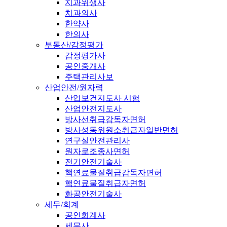
치과위생사
치과의사
한약사
한의사
부동산/감정평가
감정평가사
공인중개사
주택관리사보
산업안전/원자력
산업보건지도사 시험
산업안전지도사
방사선취급감독자면허
방사성동위원소취급자일반면허
연구실안전관리사
원자로조종사면허
전기안전기술사
핵연료물질취급감독자면허
핵연료물질취급자면허
화공안전기술사
세무/회계
공인회계사
세무사