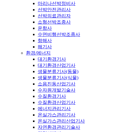
마리나선박정비사
선박안전관리사
선박의료관리자
소형선박조종사
운항사
수면비행선박조종사
항해사
해기사
환경/에너지
대기환경기사
대기환경산업기사
생물분류기사(동물)
생물분류기사(식물)
소음진동산업기사
수자원개발기술사
수질환경기사
수질환경산업기사
에너지관리기사
온실가스관리기사
온실가스관리산업기사
자연환경관리기술사