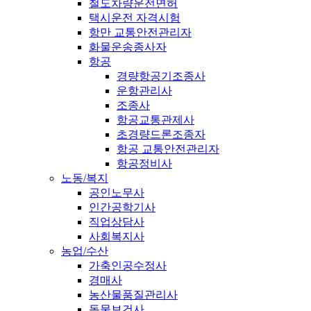
철도차량운전면허
택시운전 자격시험
항만 교통안전관리자
화물운송종사자
항공
경량항공기조종사
운항관리사
조종사
항공교통관제사
초경량드론조종자
항공 교통안전관리자
항공정비사
노동/복지
공인노무사
인간공학기사
직업상담사
사회복지사
농업/수산
가축인공수정사
경매사
농산물품질관리사
동물보건사