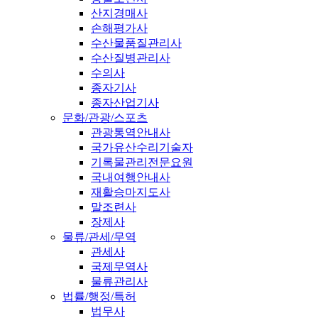
산지경매사
손해평가사
수산물품질관리사
수산질병관리사
수의사
종자기사
종자산업기사
문화/관광/스포츠
관광통역안내사
국가유산수리기술자
기록물관리전문요원
국내여행안내사
재활승마지도사
말조련사
장제사
물류/관세/무역
관세사
국제무역사
물류관리사
법률/행정/특허
법무사