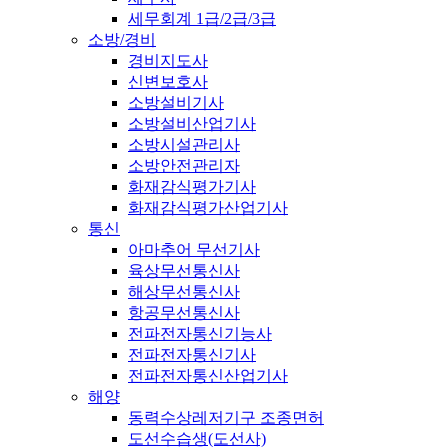
세무회계 1급/2급/3급
소방/경비
경비지도사
신변보호사
소방설비기사
소방설비산업기사
소방시설관리사
소방안전관리자
화재감식평가기사
화재감식평가산업기사
통신
아마추어 무선기사
육상무선통신사
해상무선통신사
항공무선통신사
전파전자통신기능사
전파전자통신기사
전파전자통신산업기사
해양
동력수상레저기구 조종면허
도선수습생(도선사)