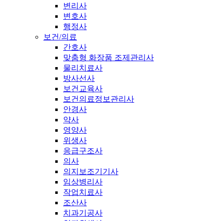
변리사
변호사
행정사
보건/의료
간호사
맞춤형 화장품 조제관리사
물리치료사
방사선사
보건교육사
보건의료정보관리사
안경사
약사
영양사
위생사
응급구조사
의사
의지보조기기사
임상병리사
작업치료사
조산사
치과기공사