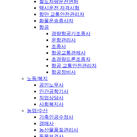
철도차량운전면허
택시운전 자격시험
항만 교통안전관리자
화물운송종사자
항공
경량항공기조종사
운항관리사
조종사
항공교통관제사
초경량드론조종자
항공 교통안전관리자
항공정비사
노동/복지
공인노무사
인간공학기사
직업상담사
사회복지사
농업/수산
가축인공수정사
경매사
농산물품질관리사
동물보건사