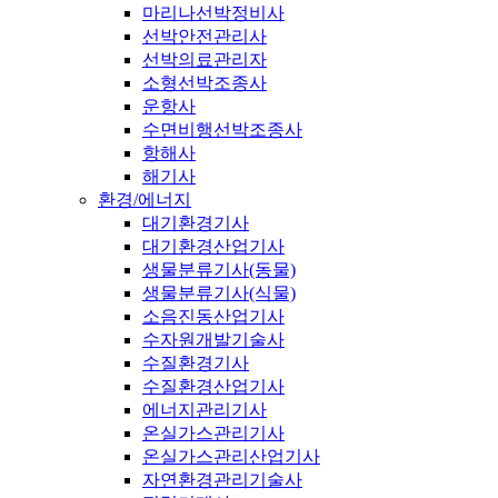
마리나선박정비사
선박안전관리사
선박의료관리자
소형선박조종사
운항사
수면비행선박조종사
항해사
해기사
환경/에너지
대기환경기사
대기환경산업기사
생물분류기사(동물)
생물분류기사(식물)
소음진동산업기사
수자원개발기술사
수질환경기사
수질환경산업기사
에너지관리기사
온실가스관리기사
온실가스관리산업기사
자연환경관리기술사