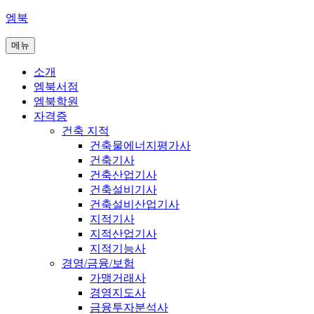
콘
엠북
텐
메뉴
츠
로
소개
바
엠북서점
로
엠북학원
가
자격증
기
건축 지적
건축물에너지평가사
건축기사
건축산업기사
건축설비기사
건축설비산업기사
지적기사
지적산업기사
지적기능사
경영/금융/보험
가맹거래사
경영지도사
금융투자분석사