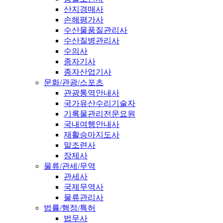
산지경매사
손해평가사
수산물품질관리사
수산질병관리사
수의사
종자기사
종자산업기사
문화/관광/스포츠
관광통역안내사
국가유산수리기술자
기록물관리전문요원
국내여행안내사
재활승마지도사
말조련사
장제사
물류/관세/무역
관세사
국제무역사
물류관리사
법률/행정/특허
법무사