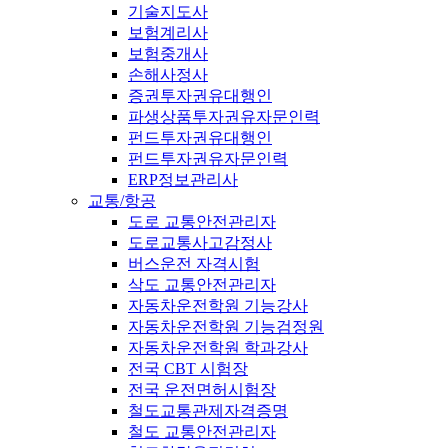
기술지도사
보험계리사
보험중개사
손해사정사
증권투자권유대행인
파생상품투자권유자문인력
펀드투자권유대행인
펀드투자권유자문인력
ERP정보관리사
교통/항공
도로 교통안전관리자
도로교통사고감정사
버스운전 자격시험
삭도 교통안전관리자
자동차운전학원 기능강사
자동차운전학원 기능검정원
자동차운전학원 학과강사
전국 CBT 시험장
전국 운전면허시험장
철도교통관제자격증명
철도 교통안전관리자