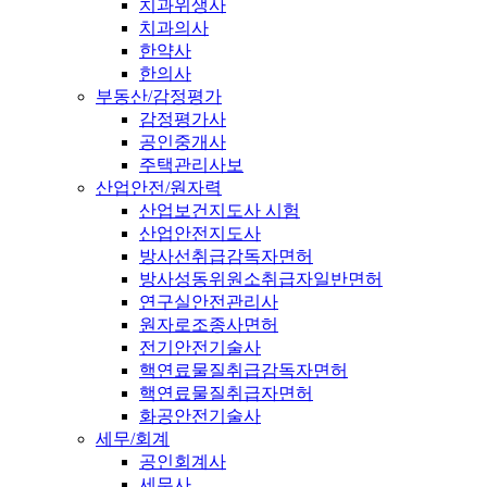
치과위생사
치과의사
한약사
한의사
부동산/감정평가
감정평가사
공인중개사
주택관리사보
산업안전/원자력
산업보건지도사 시험
산업안전지도사
방사선취급감독자면허
방사성동위원소취급자일반면허
연구실안전관리사
원자로조종사면허
전기안전기술사
핵연료물질취급감독자면허
핵연료물질취급자면허
화공안전기술사
세무/회계
공인회계사
세무사