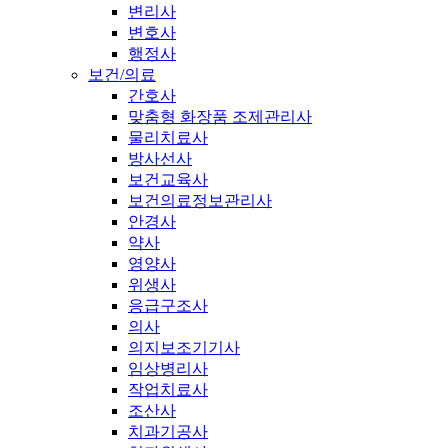
변리사
변호사
행정사
보건/의료
간호사
맞춤형 화장품 조제관리사
물리치료사
방사선사
보건교육사
보건의료정보관리사
안경사
약사
영양사
위생사
응급구조사
의사
의지보조기기사
임상병리사
작업치료사
조산사
치과기공사