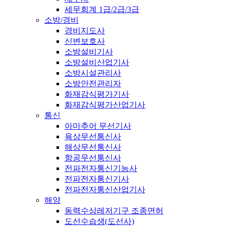
세무회계 1급/2급/3급
소방/경비
경비지도사
신변보호사
소방설비기사
소방설비산업기사
소방시설관리사
소방안전관리자
화재감식평가기사
화재감식평가산업기사
통신
아마추어 무선기사
육상무선통신사
해상무선통신사
항공무선통신사
전파전자통신기능사
전파전자통신기사
전파전자통신산업기사
해양
동력수상레저기구 조종면허
도선수습생(도선사)