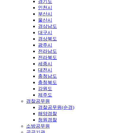
경기도
인천시
부산시
울산시
경상남도
대구시
경상북도
광주시
전라남도
전라북도
세종시
대전시
충청남도
충청북도
강원도
제주도
경찰공무원
경찰공무원(순경)
해양경찰
청원경찰
소방공무원
공공기관