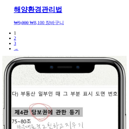
해양환경관리법
₩
9,000
₩
8,100
장바구니
1
2
3
→