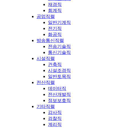
재경직
회계직
공업직렬
일반기계직
전기직
화공직
방송통신직렬
전송기술직
통신기술직
시설직렬
건축직
시설조경직
일반토목직
전산직렬
데이터직
전산개발직
정보보호직
기타직렬
감사직
검찰직
계리직