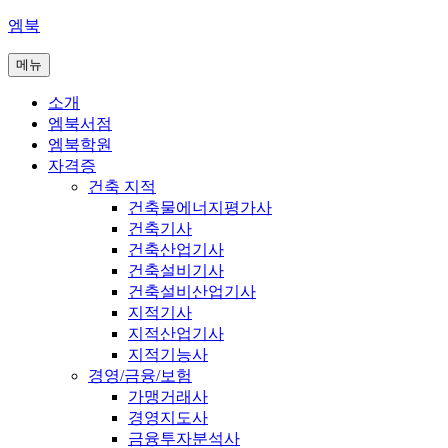
콘
엠북
텐
메뉴
츠
로
소개
바
엠북서점
로
엠북학원
가
자격증
기
건축 지적
건축물에너지평가사
건축기사
건축산업기사
건축설비기사
건축설비산업기사
지적기사
지적산업기사
지적기능사
경영/금융/보험
가맹거래사
경영지도사
금융투자분석사