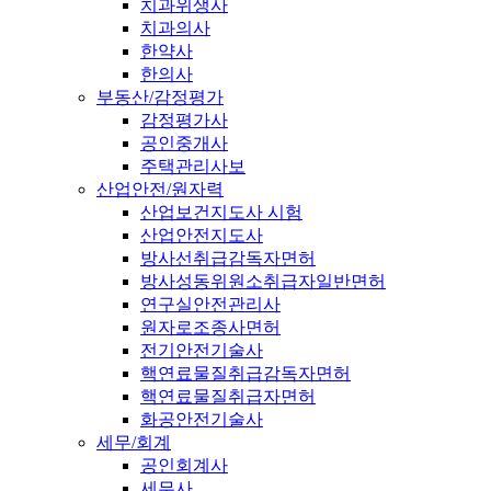
치과위생사
치과의사
한약사
한의사
부동산/감정평가
감정평가사
공인중개사
주택관리사보
산업안전/원자력
산업보건지도사 시험
산업안전지도사
방사선취급감독자면허
방사성동위원소취급자일반면허
연구실안전관리사
원자로조종사면허
전기안전기술사
핵연료물질취급감독자면허
핵연료물질취급자면허
화공안전기술사
세무/회계
공인회계사
세무사