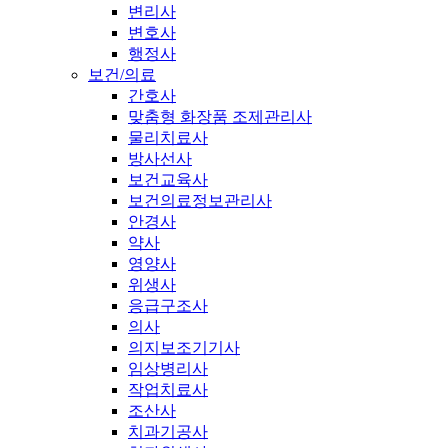
변리사
변호사
행정사
보건/의료
간호사
맞춤형 화장품 조제관리사
물리치료사
방사선사
보건교육사
보건의료정보관리사
안경사
약사
영양사
위생사
응급구조사
의사
의지보조기기사
임상병리사
작업치료사
조산사
치과기공사