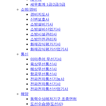
세무회계 1급/2급/3급
소방/경비
경비지도사
신변보호사
소방설비기사
소방설비산업기사
소방시설관리사
소방안전관리자
화재감식평가기사
화재감식평가산업기사
통신
아마추어 무선기사
육상무선통신사
해상무선통신사
항공무선통신사
전파전자통신기능사
전파전자통신기사
전파전자통신산업기사
해양
동력수상레저기구 조종면허
도선수습생(도선사)