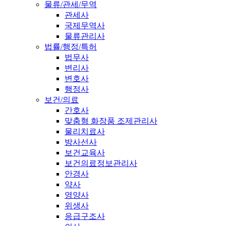
물류/관세/무역
관세사
국제무역사
물류관리사
법률/행정/특허
법무사
변리사
변호사
행정사
보건/의료
간호사
맞춤형 화장품 조제관리사
물리치료사
방사선사
보건교육사
보건의료정보관리사
안경사
약사
영양사
위생사
응급구조사