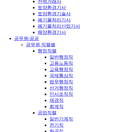
전력거래사
토양환경기사
토양환경기술사
폐기물처리기사
폐기물처리산업기사
해양환경기사
공무원/공공
공무원 직렬별
행정직렬
일반행정직
고용노동직
교육행정직
국제통상직
법무행정직
선거행정직
인사조직직
재경직
회계직
공업직렬
일반기계직
전기직
화공직