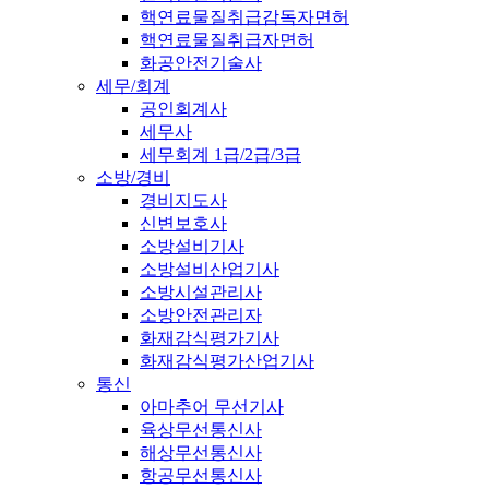
핵연료물질취급감독자면허
핵연료물질취급자면허
화공안전기술사
세무/회계
공인회계사
세무사
세무회계 1급/2급/3급
소방/경비
경비지도사
신변보호사
소방설비기사
소방설비산업기사
소방시설관리사
소방안전관리자
화재감식평가기사
화재감식평가산업기사
통신
아마추어 무선기사
육상무선통신사
해상무선통신사
항공무선통신사