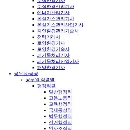
수질환경기사
수질환경산업기사
에너지관리기사
온실가스관리기사
온실가스관리산업기사
자연환경관리기술사
전력거래사
토양환경기사
토양환경기술사
폐기물처리기사
폐기물처리산업기사
해양환경기사
공무원/공공
공무원 직렬별
행정직렬
일반행정직
고용노동직
교육행정직
국제통상직
법무행정직
선거행정직
인사조직직