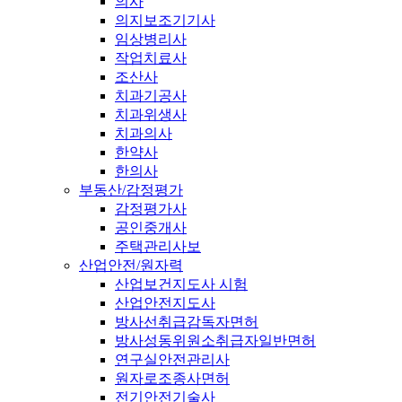
의사
의지보조기기사
임상병리사
작업치료사
조산사
치과기공사
치과위생사
치과의사
한약사
한의사
부동산/감정평가
감정평가사
공인중개사
주택관리사보
산업안전/원자력
산업보건지도사 시험
산업안전지도사
방사선취급감독자면허
방사성동위원소취급자일반면허
연구실안전관리사
원자로조종사면허
전기안전기술사