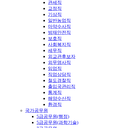
관세직
교정직
기상직
일반농업직
마약수사직
방재안전직
보호직
사회복지직
세무직
외교관후보자
외무영사직
임업직
직업상담직
철도경찰직
출입국관리직
통계직
해양수산직
환경직
국가공무원
5급공무원(행정)
5급공무원(과학기술)