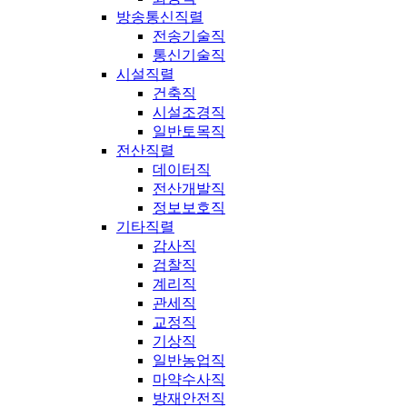
방송통신직렬
전송기술직
통신기술직
시설직렬
건축직
시설조경직
일반토목직
전산직렬
데이터직
전산개발직
정보보호직
기타직렬
감사직
검찰직
계리직
관세직
교정직
기상직
일반농업직
마약수사직
방재안전직