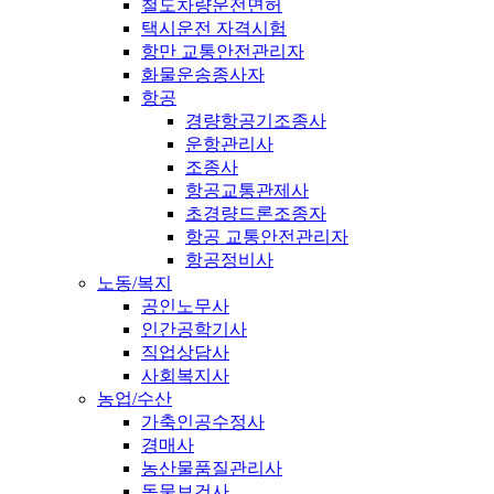
철도차량운전면허
택시운전 자격시험
항만 교통안전관리자
화물운송종사자
항공
경량항공기조종사
운항관리사
조종사
항공교통관제사
초경량드론조종자
항공 교통안전관리자
항공정비사
노동/복지
공인노무사
인간공학기사
직업상담사
사회복지사
농업/수산
가축인공수정사
경매사
농산물품질관리사
동물보건사