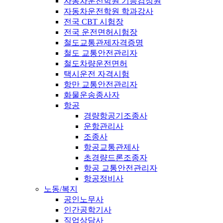
자동차운전학원 기능검정원
자동차운전학원 학과강사
전국 CBT 시험장
전국 운전면허시험장
철도교통관제자격증명
철도 교통안전관리자
철도차량운전면허
택시운전 자격시험
항만 교통안전관리자
화물운송종사자
항공
경량항공기조종사
운항관리사
조종사
항공교통관제사
초경량드론조종자
항공 교통안전관리자
항공정비사
노동/복지
공인노무사
인간공학기사
직업상담사