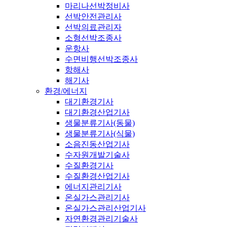
마리나선박정비사
선박안전관리사
선박의료관리자
소형선박조종사
운항사
수면비행선박조종사
항해사
해기사
환경/에너지
대기환경기사
대기환경산업기사
생물분류기사(동물)
생물분류기사(식물)
소음진동산업기사
수자원개발기술사
수질환경기사
수질환경산업기사
에너지관리기사
온실가스관리기사
온실가스관리산업기사
자연환경관리기술사