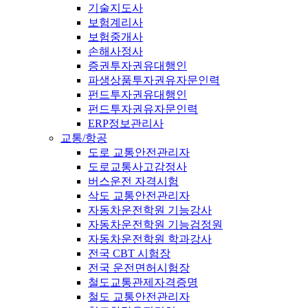
기술지도사
보험계리사
보험중개사
손해사정사
증권투자권유대행인
파생상품투자권유자문인력
펀드투자권유대행인
펀드투자권유자문인력
ERP정보관리사
교통/항공
도로 교통안전관리자
도로교통사고감정사
버스운전 자격시험
삭도 교통안전관리자
자동차운전학원 기능강사
자동차운전학원 기능검정원
자동차운전학원 학과강사
전국 CBT 시험장
전국 운전면허시험장
철도교통관제자격증명
철도 교통안전관리자