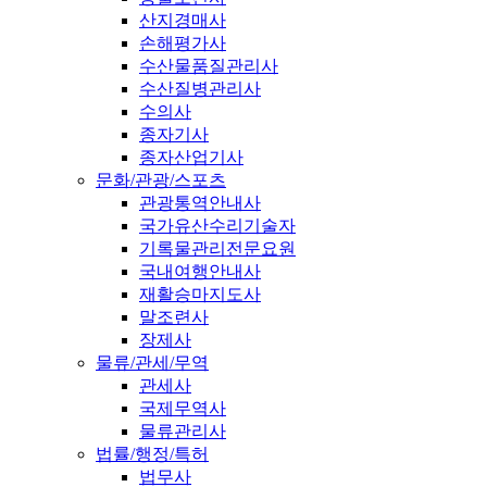
산지경매사
손해평가사
수산물품질관리사
수산질병관리사
수의사
종자기사
종자산업기사
문화/관광/스포츠
관광통역안내사
국가유산수리기술자
기록물관리전문요원
국내여행안내사
재활승마지도사
말조련사
장제사
물류/관세/무역
관세사
국제무역사
물류관리사
법률/행정/특허
법무사