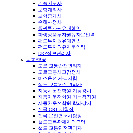
기술지도사
보험계리사
보험중개사
손해사정사
증권투자권유대행인
파생상품투자권유자문인력
펀드투자권유대행인
펀드투자권유자문인력
ERP정보관리사
교통/항공
도로 교통안전관리자
도로교통사고감정사
버스운전 자격시험
삭도 교통안전관리자
자동차운전학원 기능강사
자동차운전학원 기능검정원
자동차운전학원 학과강사
전국 CBT 시험장
전국 운전면허시험장
철도교통관제자격증명
철도 교통안전관리자