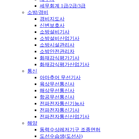
세무회계 1급/2급/3급
소방/경비
경비지도사
신변보호사
소방설비기사
소방설비산업기사
소방시설관리사
소방안전관리자
화재감식평가기사
화재감식평가산업기사
통신
아마추어 무선기사
육상무선통신사
해상무선통신사
항공무선통신사
전파전자통신기능사
전파전자통신기사
전파전자통신산업기사
해양
동력수상레저기구 조종면허
도선수습생(도선사)