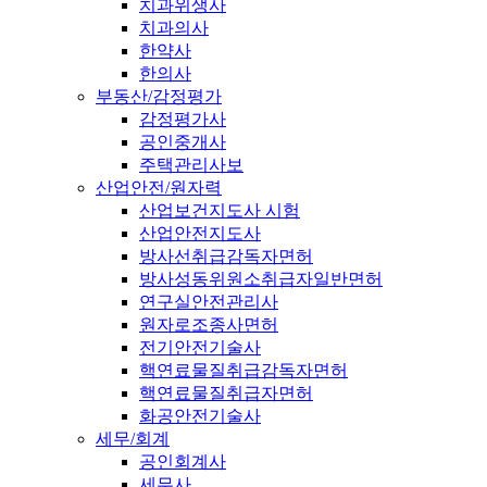
치과위생사
치과의사
한약사
한의사
부동산/감정평가
감정평가사
공인중개사
주택관리사보
산업안전/원자력
산업보건지도사 시험
산업안전지도사
방사선취급감독자면허
방사성동위원소취급자일반면허
연구실안전관리사
원자로조종사면허
전기안전기술사
핵연료물질취급감독자면허
핵연료물질취급자면허
화공안전기술사
세무/회계
공인회계사
세무사