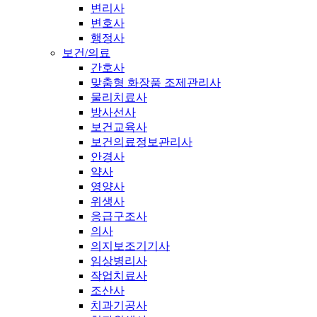
변리사
변호사
행정사
보건/의료
간호사
맞춤형 화장품 조제관리사
물리치료사
방사선사
보건교육사
보건의료정보관리사
안경사
약사
영양사
위생사
응급구조사
의사
의지보조기기사
임상병리사
작업치료사
조산사
치과기공사