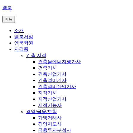
콘
엠북
텐
메뉴
츠
로
소개
바
엠북서점
로
엠북학원
가
자격증
기
건축 지적
건축물에너지평가사
건축기사
건축산업기사
건축설비기사
건축설비산업기사
지적기사
지적산업기사
지적기능사
경영/금융/보험
가맹거래사
경영지도사
금융투자분석사