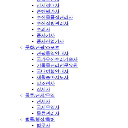
산지경매사
손해평가사
수산물품질관리사
수산질병관리사
수의사
종자기사
종자산업기사
문화/관광/스포츠
관광통역안내사
국가유산수리기술자
기록물관리전문요원
국내여행안내사
재활승마지도사
말조련사
장제사
물류/관세/무역
관세사
국제무역사
물류관리사
법률/행정/특허
법무사