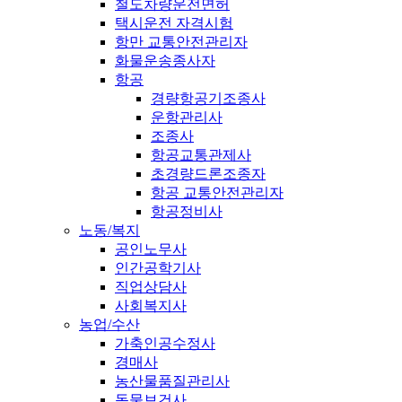
철도차량운전면허
택시운전 자격시험
항만 교통안전관리자
화물운송종사자
항공
경량항공기조종사
운항관리사
조종사
항공교통관제사
초경량드론조종자
항공 교통안전관리자
항공정비사
노동/복지
공인노무사
인간공학기사
직업상담사
사회복지사
농업/수산
가축인공수정사
경매사
농산물품질관리사
동물보건사