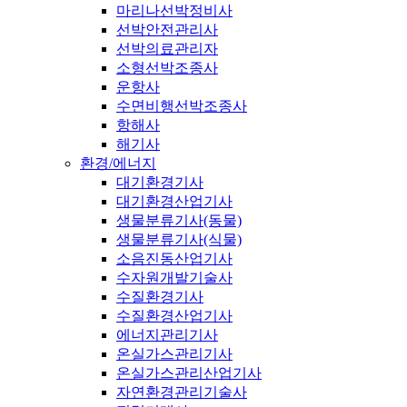
마리나선박정비사
선박안전관리사
선박의료관리자
소형선박조종사
운항사
수면비행선박조종사
항해사
해기사
환경/에너지
대기환경기사
대기환경산업기사
생물분류기사(동물)
생물분류기사(식물)
소음진동산업기사
수자원개발기술사
수질환경기사
수질환경산업기사
에너지관리기사
온실가스관리기사
온실가스관리산업기사
자연환경관리기술사