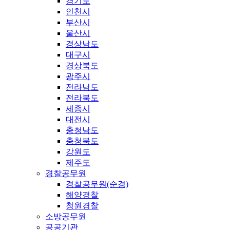
경기도
인천시
부산시
울산시
경상남도
대구시
경상북도
광주시
전라남도
전라북도
세종시
대전시
충청남도
충청북도
강원도
제주도
경찰공무원
경찰공무원(순경)
해양경찰
청원경찰
소방공무원
공공기관