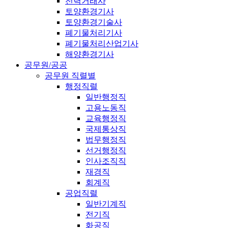
전력거래사
토양환경기사
토양환경기술사
폐기물처리기사
폐기물처리산업기사
해양환경기사
공무원/공공
공무원 직렬별
행정직렬
일반행정직
고용노동직
교육행정직
국제통상직
법무행정직
선거행정직
인사조직직
재경직
회계직
공업직렬
일반기계직
전기직
화공직