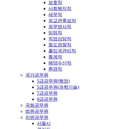
보호직
사회복지직
세무직
외교관후보자
외무영사직
임업직
직업상담직
철도경찰직
출입국관리직
통계직
해양수산직
환경직
국가공무원
5급공무원(행정)
5급공무원(과학기술)
7급공무원
9급공무원
국회공무원
법원공무원
지방공무원
서울시