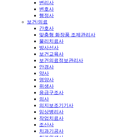
변리사
변호사
행정사
보건/의료
간호사
맞춤형 화장품 조제관리사
물리치료사
방사선사
보건교육사
보건의료정보관리사
안경사
약사
영양사
위생사
응급구조사
의사
의지보조기기사
임상병리사
작업치료사
조산사
치과기공사