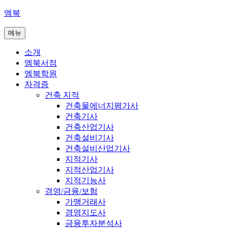
콘
엠북
텐
메뉴
츠
로
소개
바
엠북서점
로
엠북학원
가
자격증
기
건축 지적
건축물에너지평가사
건축기사
건축산업기사
건축설비기사
건축설비산업기사
지적기사
지적산업기사
지적기능사
경영/금융/보험
가맹거래사
경영지도사
금융투자분석사