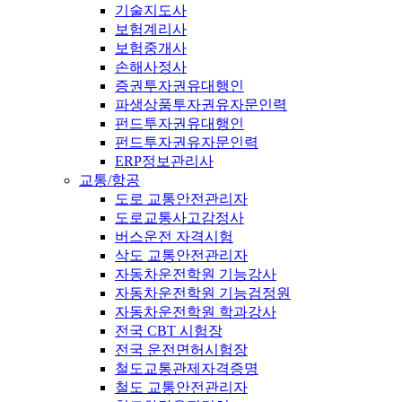
기술지도사
보험계리사
보험중개사
손해사정사
증권투자권유대행인
파생상품투자권유자문인력
펀드투자권유대행인
펀드투자권유자문인력
ERP정보관리사
교통/항공
도로 교통안전관리자
도로교통사고감정사
버스운전 자격시험
삭도 교통안전관리자
자동차운전학원 기능강사
자동차운전학원 기능검정원
자동차운전학원 학과강사
전국 CBT 시험장
전국 운전면허시험장
철도교통관제자격증명
철도 교통안전관리자