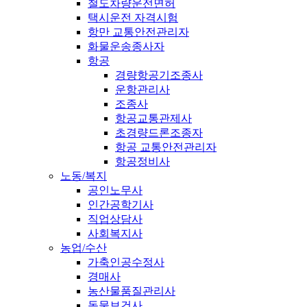
철도차량운전면허
택시운전 자격시험
항만 교통안전관리자
화물운송종사자
항공
경량항공기조종사
운항관리사
조종사
항공교통관제사
초경량드론조종자
항공 교통안전관리자
항공정비사
노동/복지
공인노무사
인간공학기사
직업상담사
사회복지사
농업/수산
가축인공수정사
경매사
농산물품질관리사
동물보건사