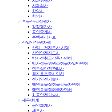
치과위생사
치과의사
한약사
한의사
부동산/감정평가
감정평가사
공인중개사
주택관리사보
산업안전/원자력
산업보건지도사 시험
산업안전지도사
방사선취급감독자면허
방사성동위원소취급자일반면허
연구실안전관리사
원자로조종사면허
전기안전기술사
핵연료물질취급감독자면허
핵연료물질취급자면허
화공안전기술사
세무/회계
공인회계사
세무사