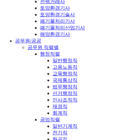
전력거래사
토양환경기사
토양환경기술사
폐기물처리기사
폐기물처리산업기사
해양환경기사
공무원/공공
공무원 직렬별
행정직렬
일반행정직
고용노동직
교육행정직
국제통상직
법무행정직
선거행정직
인사조직직
재경직
회계직
공업직렬
일반기계직
전기직
화공직