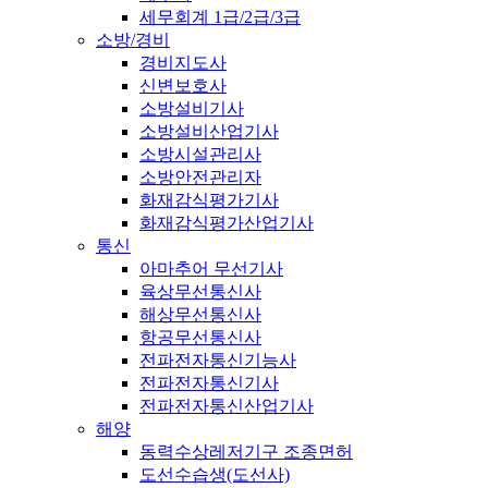
세무회계 1급/2급/3급
소방/경비
경비지도사
신변보호사
소방설비기사
소방설비산업기사
소방시설관리사
소방안전관리자
화재감식평가기사
화재감식평가산업기사
통신
아마추어 무선기사
육상무선통신사
해상무선통신사
항공무선통신사
전파전자통신기능사
전파전자통신기사
전파전자통신산업기사
해양
동력수상레저기구 조종면허
도선수습생(도선사)