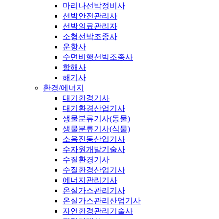
마리나선박정비사
선박안전관리사
선박의료관리자
소형선박조종사
운항사
수면비행선박조종사
항해사
해기사
환경/에너지
대기환경기사
대기환경산업기사
생물분류기사(동물)
생물분류기사(식물)
소음진동산업기사
수자원개발기술사
수질환경기사
수질환경산업기사
에너지관리기사
온실가스관리기사
온실가스관리산업기사
자연환경관리기술사