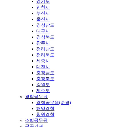
경기도
인천시
부산시
울산시
경상남도
대구시
경상북도
광주시
전라남도
전라북도
세종시
대전시
충청남도
충청북도
강원도
제주도
경찰공무원
경찰공무원(순경)
해양경찰
청원경찰
소방공무원
공공기관