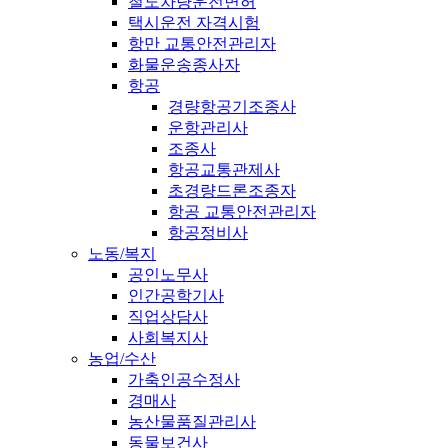
철도차량운전면허
택시운전 자격시험
항만 교통안전관리자
화물운송종사자
항공
경량항공기조종사
운항관리사
조종사
항공교통관제사
초경량드론조종자
항공 교통안전관리자
항공정비사
노동/복지
공인노무사
인간공학기사
직업상담사
사회복지사
농업/수산
가축인공수정사
경매사
농산물품질관리사
동물보건사