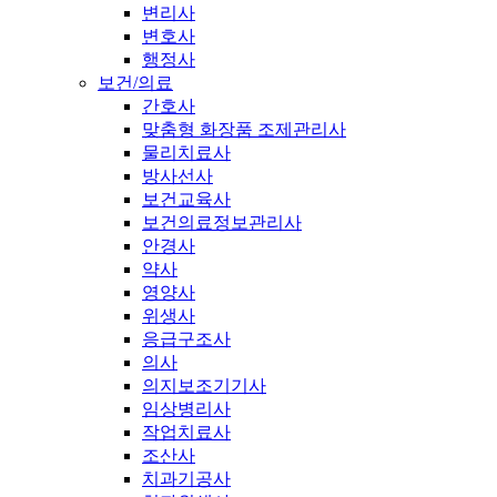
변리사
변호사
행정사
보건/의료
간호사
맞춤형 화장품 조제관리사
물리치료사
방사선사
보건교육사
보건의료정보관리사
안경사
약사
영양사
위생사
응급구조사
의사
의지보조기기사
임상병리사
작업치료사
조산사
치과기공사