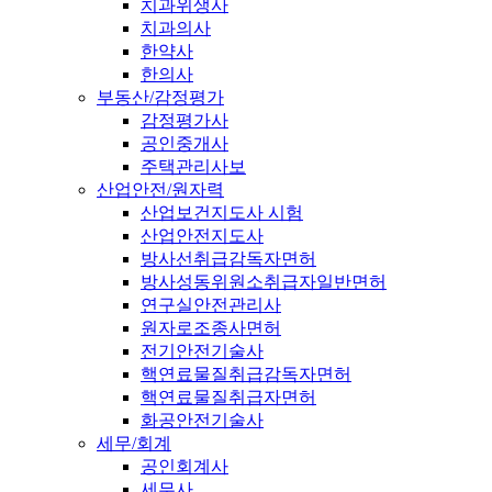
치과위생사
치과의사
한약사
한의사
부동산/감정평가
감정평가사
공인중개사
주택관리사보
산업안전/원자력
산업보건지도사 시험
산업안전지도사
방사선취급감독자면허
방사성동위원소취급자일반면허
연구실안전관리사
원자로조종사면허
전기안전기술사
핵연료물질취급감독자면허
핵연료물질취급자면허
화공안전기술사
세무/회계
공인회계사
세무사