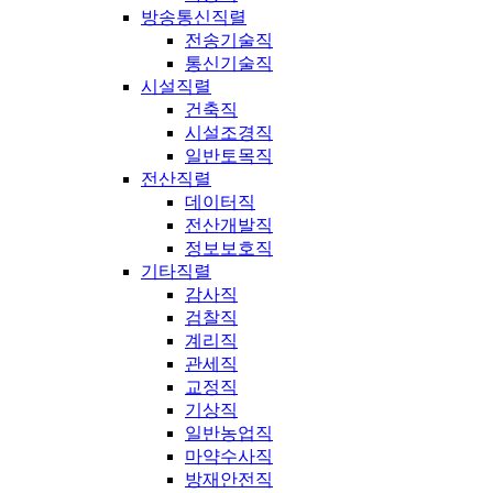
방송통신직렬
전송기술직
통신기술직
시설직렬
건축직
시설조경직
일반토목직
전산직렬
데이터직
전산개발직
정보보호직
기타직렬
감사직
검찰직
계리직
관세직
교정직
기상직
일반농업직
마약수사직
방재안전직