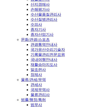
산지경매사
손해평가사
수산물품질관리사
수산질병관리사
수의사
종자기사
종자산업기사
문화/관광/스포츠
관광통역안내사
국가유산수리기술자
기록물관리전문요원
국내여행안내사
재활승마지도사
말조련사
장제사
물류/관세/무역
관세사
국제무역사
물류관리사
법률/행정/특허
법무사