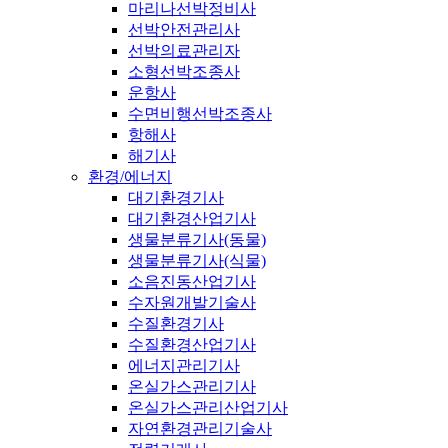
마리나선박정비사
선박안전관리사
선박의료관리자
소형선박조종사
운항사
수면비행선박조종사
항해사
해기사
환경/에너지
대기환경기사
대기환경산업기사
생물분류기사(동물)
생물분류기사(식물)
소음진동산업기사
수자원개발기술사
수질환경기사
수질환경산업기사
에너지관리기사
온실가스관리기사
온실가스관리산업기사
자연환경관리기술사