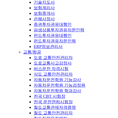
기술지도사
보험계리사
보험중개사
손해사정사
증권투자권유대행인
파생상품투자권유자문인력
펀드투자권유대행인
펀드투자권유자문인력
ERP정보관리사
교통/항공
도로 교통안전관리자
도로교통사고감정사
버스운전 자격시험
삭도 교통안전관리자
자동차운전학원 기능강사
자동차운전학원 기능검정원
자동차운전학원 학과강사
전국 CBT 시험장
전국 운전면허시험장
철도교통관제자격증명
철도 교통안전관리자