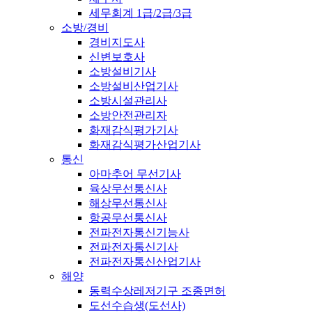
세무회계 1급/2급/3급
소방/경비
경비지도사
신변보호사
소방설비기사
소방설비산업기사
소방시설관리사
소방안전관리자
화재감식평가기사
화재감식평가산업기사
통신
아마추어 무선기사
육상무선통신사
해상무선통신사
항공무선통신사
전파전자통신기능사
전파전자통신기사
전파전자통신산업기사
해양
동력수상레저기구 조종면허
도선수습생(도선사)