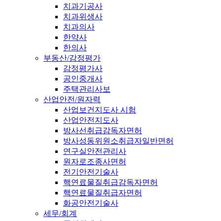
치과기공사
치과위생사
치과의사
한약사
한의사
부동산/감정평가
감정평가사
공인중개사
주택관리사보
산업안전/원자력
산업보건지도사 시험
산업안전지도사
방사선취급감독자면허
방사성동위원소취급자일반면허
연구실안전관리사
원자로조종사면허
전기안전기술사
핵연료물질취급감독자면허
핵연료물질취급자면허
화공안전기술사
세무/회계