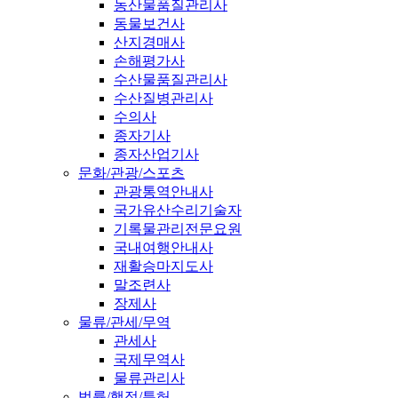
농산물품질관리사
동물보건사
산지경매사
손해평가사
수산물품질관리사
수산질병관리사
수의사
종자기사
종자산업기사
문화/관광/스포츠
관광통역안내사
국가유산수리기술자
기록물관리전문요원
국내여행안내사
재활승마지도사
말조련사
장제사
물류/관세/무역
관세사
국제무역사
물류관리사
법률/행정/특허