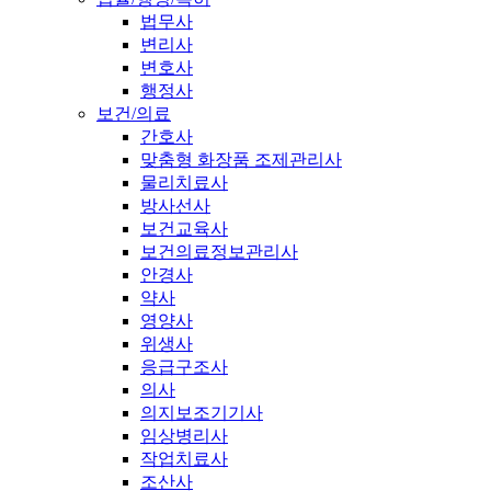
법무사
변리사
변호사
행정사
보건/의료
간호사
맞춤형 화장품 조제관리사
물리치료사
방사선사
보건교육사
보건의료정보관리사
안경사
약사
영양사
위생사
응급구조사
의사
의지보조기기사
임상병리사
작업치료사
조산사