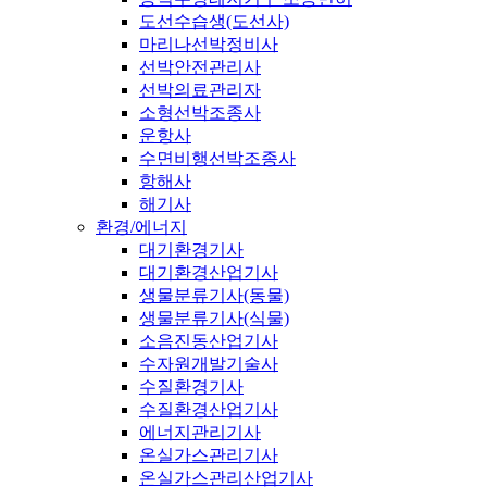
도선수습생(도선사)
마리나선박정비사
선박안전관리사
선박의료관리자
소형선박조종사
운항사
수면비행선박조종사
항해사
해기사
환경/에너지
대기환경기사
대기환경산업기사
생물분류기사(동물)
생물분류기사(식물)
소음진동산업기사
수자원개발기술사
수질환경기사
수질환경산업기사
에너지관리기사
온실가스관리기사
온실가스관리산업기사