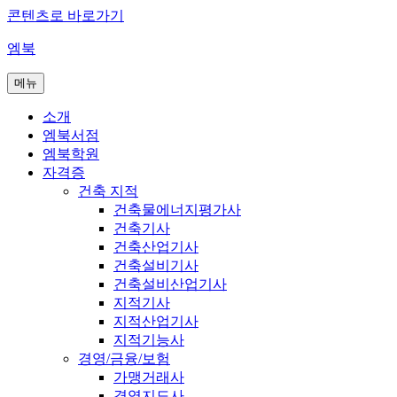
콘텐츠로 바로가기
엠북
메뉴
소개
엠북서점
엠북학원
자격증
건축 지적
건축물에너지평가사
건축기사
건축산업기사
건축설비기사
건축설비산업기사
지적기사
지적산업기사
지적기능사
경영/금융/보험
가맹거래사
경영지도사