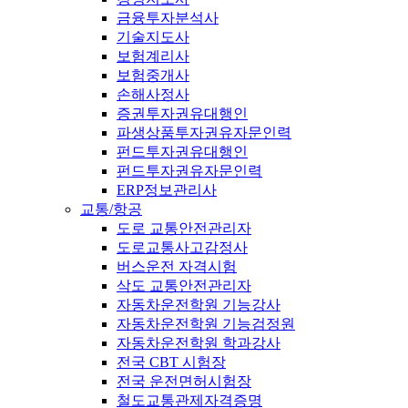
금융투자분석사
기술지도사
보험계리사
보험중개사
손해사정사
증권투자권유대행인
파생상품투자권유자문인력
펀드투자권유대행인
펀드투자권유자문인력
ERP정보관리사
교통/항공
도로 교통안전관리자
도로교통사고감정사
버스운전 자격시험
삭도 교통안전관리자
자동차운전학원 기능강사
자동차운전학원 기능검정원
자동차운전학원 학과강사
전국 CBT 시험장
전국 운전면허시험장
철도교통관제자격증명