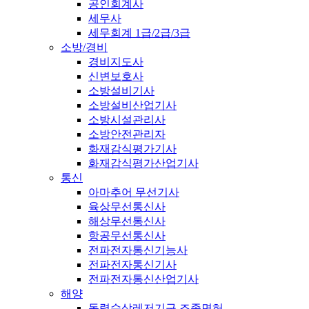
공인회계사
세무사
세무회계 1급/2급/3급
소방/경비
경비지도사
신변보호사
소방설비기사
소방설비산업기사
소방시설관리사
소방안전관리자
화재감식평가기사
화재감식평가산업기사
통신
아마추어 무선기사
육상무선통신사
해상무선통신사
항공무선통신사
전파전자통신기능사
전파전자통신기사
전파전자통신산업기사
해양
동력수상레저기구 조종면허