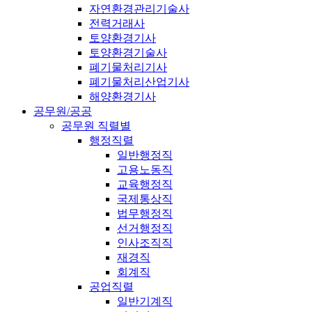
자연환경관리기술사
전력거래사
토양환경기사
토양환경기술사
폐기물처리기사
폐기물처리산업기사
해양환경기사
공무원/공공
공무원 직렬별
행정직렬
일반행정직
고용노동직
교육행정직
국제통상직
법무행정직
선거행정직
인사조직직
재경직
회계직
공업직렬
일반기계직