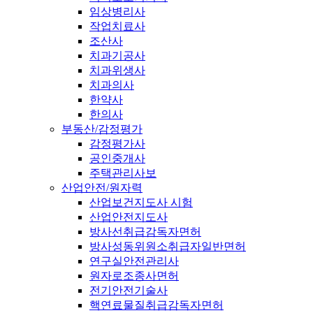
임상병리사
작업치료사
조산사
치과기공사
치과위생사
치과의사
한약사
한의사
부동산/감정평가
감정평가사
공인중개사
주택관리사보
산업안전/원자력
산업보건지도사 시험
산업안전지도사
방사선취급감독자면허
방사성동위원소취급자일반면허
연구실안전관리사
원자로조종사면허
전기안전기술사
핵연료물질취급감독자면허