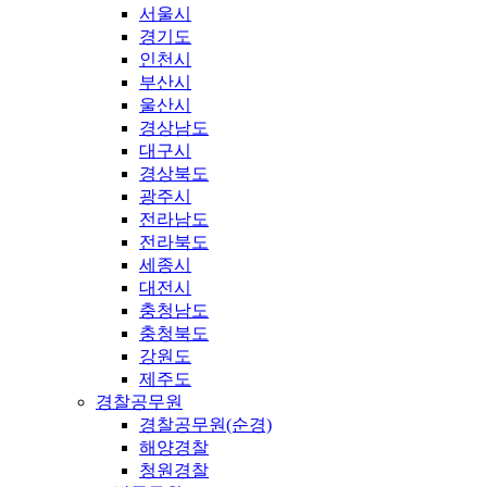
서울시
경기도
인천시
부산시
울산시
경상남도
대구시
경상북도
광주시
전라남도
전라북도
세종시
대전시
충청남도
충청북도
강원도
제주도
경찰공무원
경찰공무원(순경)
해양경찰
청원경찰