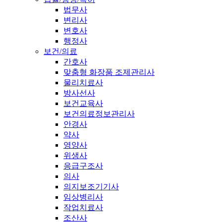
법무사
변리사
변호사
행정사
보건/의료
간호사
맞춤형 화장품 조제관리사
물리치료사
방사선사
보건교육사
보건의료정보관리사
안경사
약사
영양사
위생사
응급구조사
의사
의지보조기기사
임상병리사
작업치료사
조산사