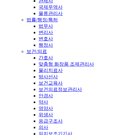
관세사
국제무역사
물류관리사
법률/행정/특허
법무사
변리사
변호사
행정사
보건/의료
간호사
맞춤형 화장품 조제관리사
물리치료사
방사선사
보건교육사
보건의료정보관리사
안경사
약사
영양사
위생사
응급구조사
의사
의지보조기기사