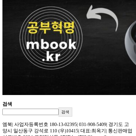
검색
검색
엠북| 사업자등록번호 180-13-02395| 031-908-5409| 경기도 고
양시 일산동구 강석로 110 (우)10415| 대표:최옥기| 통신판매업