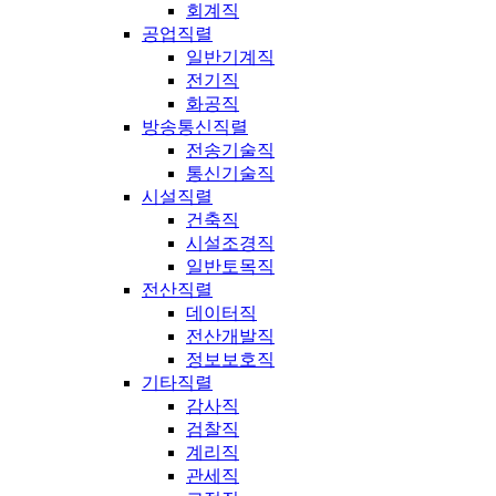
회계직
공업직렬
일반기계직
전기직
화공직
방송통신직렬
전송기술직
통신기술직
시설직렬
건축직
시설조경직
일반토목직
전산직렬
데이터직
전산개발직
정보보호직
기타직렬
감사직
검찰직
계리직
관세직