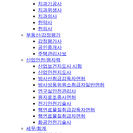
치과기공사
치과위생사
치과의사
한약사
한의사
부동산/감정평가
감정평가사
공인중개사
주택관리사보
산업안전/원자력
산업보건지도사 시험
산업안전지도사
방사선취급감독자면허
방사성동위원소취급자일반면허
연구실안전관리사
원자로조종사면허
전기안전기술사
핵연료물질취급감독자면허
핵연료물질취급자면허
화공안전기술사
세무/회계