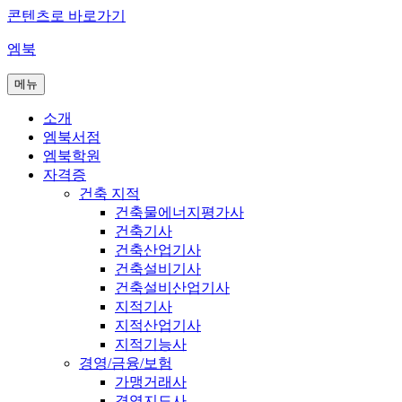
콘텐츠로 바로가기
엠북
메뉴
소개
엠북서점
엠북학원
자격증
건축 지적
건축물에너지평가사
건축기사
건축산업기사
건축설비기사
건축설비산업기사
지적기사
지적산업기사
지적기능사
경영/금융/보험
가맹거래사
경영지도사