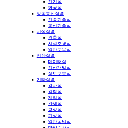
전기직
화공직
방송통신직렬
전송기술직
통신기술직
시설직렬
건축직
시설조경직
일반토목직
전산직렬
데이터직
전산개발직
정보보호직
기타직렬
감사직
검찰직
계리직
관세직
교정직
기상직
일반농업직
마약수사직