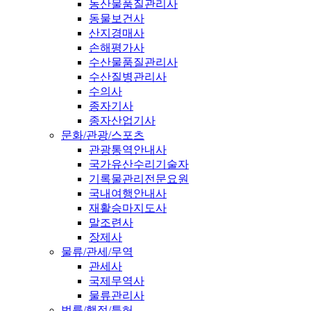
농산물품질관리사
동물보건사
산지경매사
손해평가사
수산물품질관리사
수산질병관리사
수의사
종자기사
종자산업기사
문화/관광/스포츠
관광통역안내사
국가유산수리기술자
기록물관리전문요원
국내여행안내사
재활승마지도사
말조련사
장제사
물류/관세/무역
관세사
국제무역사
물류관리사
법률/행정/특허