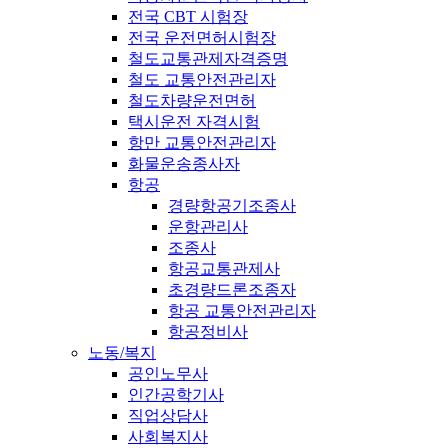
전국 CBT 시험장
전국 운전면허시험장
철도교통관제자격증명
철도 교통안전관리자
철도차량운전면허
택시운전 자격시험
항만 교통안전관리자
화물운송종사자
항공
경량항공기조종사
운항관리사
조종사
항공교통관제사
초경량드론조종자
항공 교통안전관리자
항공정비사
노동/복지
공인노무사
인간공학기사
직업상담사
사회복지사