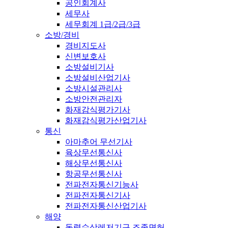
공인회계사
세무사
세무회계 1급/2급/3급
소방/경비
경비지도사
신변보호사
소방설비기사
소방설비산업기사
소방시설관리사
소방안전관리자
화재감식평가기사
화재감식평가산업기사
통신
아마추어 무선기사
육상무선통신사
해상무선통신사
항공무선통신사
전파전자통신기능사
전파전자통신기사
전파전자통신산업기사
해양
동력수상레저기구 조종면허