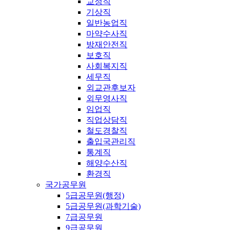
교정직
기상직
일반농업직
마약수사직
방재안전직
보호직
사회복지직
세무직
외교관후보자
외무영사직
임업직
직업상담직
철도경찰직
출입국관리직
통계직
해양수산직
환경직
국가공무원
5급공무원(행정)
5급공무원(과학기술)
7급공무원
9급공무원