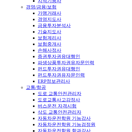
지적기능사
경영/금융/보험
가맹거래사
경영지도사
금융투자분석사
기술지도사
보험계리사
보험중개사
손해사정사
증권투자권유대행인
파생상품투자권유자문인력
펀드투자권유대행인
펀드투자권유자문인력
ERP정보관리사
교통/항공
도로 교통안전관리자
도로교통사고감정사
버스운전 자격시험
삭도 교통안전관리자
자동차운전학원 기능강사
자동차운전학원 기능검정원
자동차운전학원 학과강사