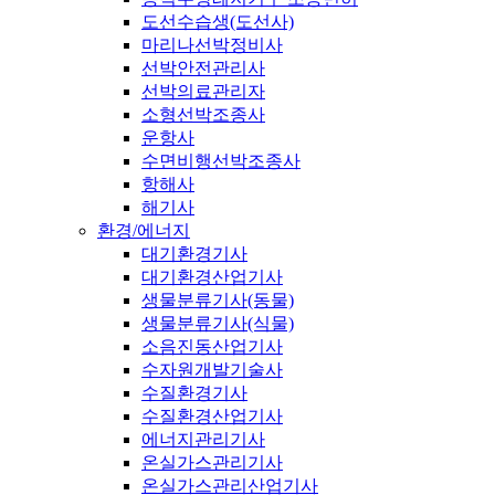
도선수습생(도선사)
마리나선박정비사
선박안전관리사
선박의료관리자
소형선박조종사
운항사
수면비행선박조종사
항해사
해기사
환경/에너지
대기환경기사
대기환경산업기사
생물분류기사(동물)
생물분류기사(식물)
소음진동산업기사
수자원개발기술사
수질환경기사
수질환경산업기사
에너지관리기사
온실가스관리기사
온실가스관리산업기사