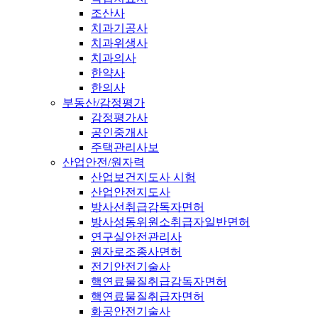
조산사
치과기공사
치과위생사
치과의사
한약사
한의사
부동산/감정평가
감정평가사
공인중개사
주택관리사보
산업안전/원자력
산업보건지도사 시험
산업안전지도사
방사선취급감독자면허
방사성동위원소취급자일반면허
연구실안전관리사
원자로조종사면허
전기안전기술사
핵연료물질취급감독자면허
핵연료물질취급자면허
화공안전기술사