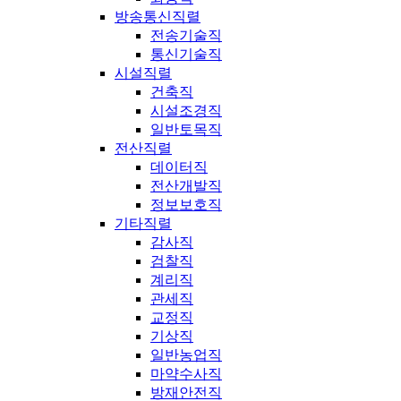
방송통신직렬
전송기술직
통신기술직
시설직렬
건축직
시설조경직
일반토목직
전산직렬
데이터직
전산개발직
정보보호직
기타직렬
감사직
검찰직
계리직
관세직
교정직
기상직
일반농업직
마약수사직
방재안전직