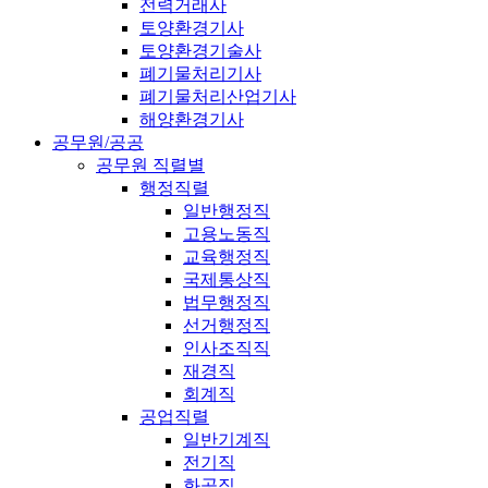
전력거래사
토양환경기사
토양환경기술사
폐기물처리기사
폐기물처리산업기사
해양환경기사
공무원/공공
공무원 직렬별
행정직렬
일반행정직
고용노동직
교육행정직
국제통상직
법무행정직
선거행정직
인사조직직
재경직
회계직
공업직렬
일반기계직
전기직
화공직