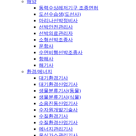
해양
동력수상레저기구 조종면허
도선수습생(도선사)
마리나선박정비사
선박안전관리사
선박의료관리자
소형선박조종사
운항사
수면비행선박조종사
항해사
해기사
환경/에너지
대기환경기사
대기환경산업기사
생물분류기사(동물)
생물분류기사(식물)
소음진동산업기사
수자원개발기술사
수질환경기사
수질환경산업기사
에너지관리기사
온실가스관리기사