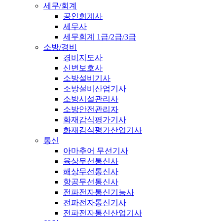
세무/회계
공인회계사
세무사
세무회계 1급/2급/3급
소방/경비
경비지도사
신변보호사
소방설비기사
소방설비산업기사
소방시설관리사
소방안전관리자
화재감식평가기사
화재감식평가산업기사
통신
아마추어 무선기사
육상무선통신사
해상무선통신사
항공무선통신사
전파전자통신기능사
전파전자통신기사
전파전자통신산업기사