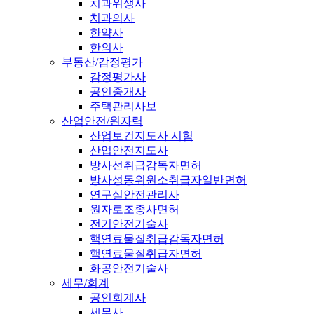
치과위생사
치과의사
한약사
한의사
부동산/감정평가
감정평가사
공인중개사
주택관리사보
산업안전/원자력
산업보건지도사 시험
산업안전지도사
방사선취급감독자면허
방사성동위원소취급자일반면허
연구실안전관리사
원자로조종사면허
전기안전기술사
핵연료물질취급감독자면허
핵연료물질취급자면허
화공안전기술사
세무/회계
공인회계사
세무사