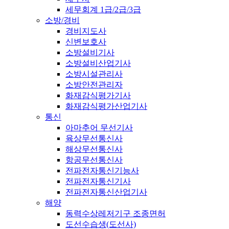
세무회계 1급/2급/3급
소방/경비
경비지도사
신변보호사
소방설비기사
소방설비산업기사
소방시설관리사
소방안전관리자
화재감식평가기사
화재감식평가산업기사
통신
아마추어 무선기사
육상무선통신사
해상무선통신사
항공무선통신사
전파전자통신기능사
전파전자통신기사
전파전자통신산업기사
해양
동력수상레저기구 조종면허
도선수습생(도선사)