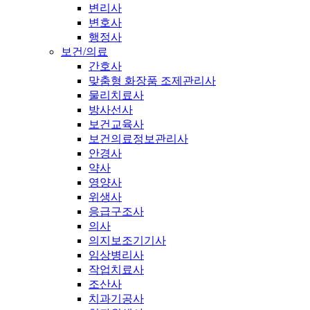
변리사
변호사
행정사
보건/의료
간호사
맞춤형 화장품 조제관리사
물리치료사
방사선사
보건교육사
보건의료정보관리사
안경사
약사
영양사
위생사
응급구조사
의사
의지보조기기사
임상병리사
작업치료사
조산사
치과기공사