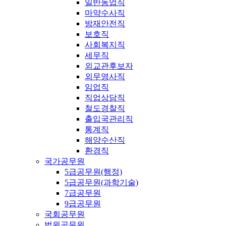
일반농업직
마약수사직
방재안전직
보호직
사회복지직
세무직
외교관후보자
외무영사직
임업직
직업상담직
철도경찰직
출입국관리직
통계직
해양수산직
환경직
국가공무원
5급공무원(행정)
5급공무원(과학기술)
7급공무원
9급공무원
국회공무원
법원공무원