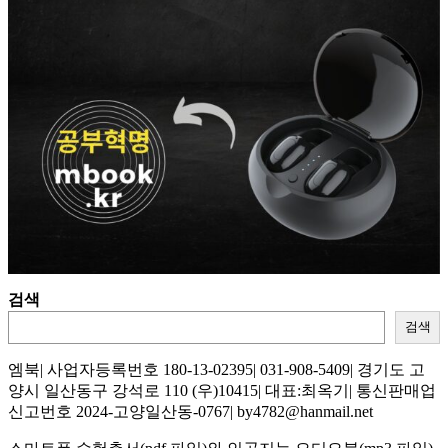
검색
검색
엠북| 사업자등록번호 180-13-02395| 031-908-5409| 경기도 고
양시 일산동구 강석로 110 (우)10415| 대표:최옥기| 통신판매업
신고번호 2024-고양일산동-0767| by4782@hanmail.net