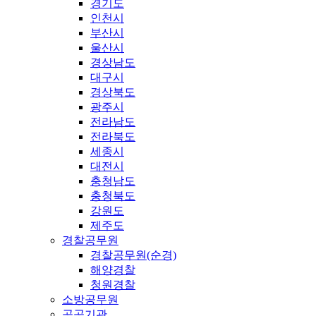
경기도
인천시
부산시
울산시
경상남도
대구시
경상북도
광주시
전라남도
전라북도
세종시
대전시
충청남도
충청북도
강원도
제주도
경찰공무원
경찰공무원(순경)
해양경찰
청원경찰
소방공무원
공공기관