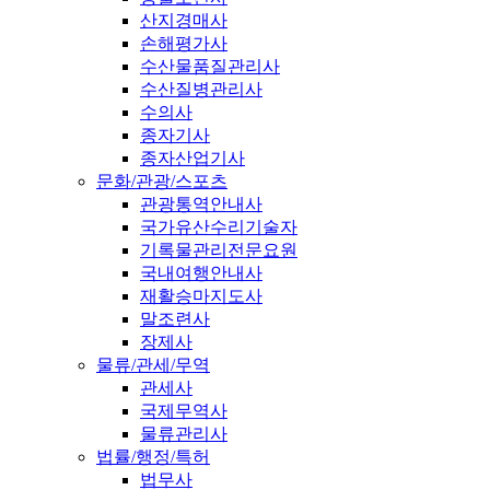
산지경매사
손해평가사
수산물품질관리사
수산질병관리사
수의사
종자기사
종자산업기사
문화/관광/스포츠
관광통역안내사
국가유산수리기술자
기록물관리전문요원
국내여행안내사
재활승마지도사
말조련사
장제사
물류/관세/무역
관세사
국제무역사
물류관리사
법률/행정/특허
법무사