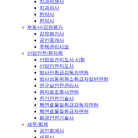
치과위생사
치과의사
한약사
한의사
부동산/감정평가
감정평가사
공인중개사
주택관리사보
산업안전/원자력
산업보건지도사 시험
산업안전지도사
방사선취급감독자면허
방사성동위원소취급자일반면허
연구실안전관리사
원자로조종사면허
전기안전기술사
핵연료물질취급감독자면허
핵연료물질취급자면허
화공안전기술사
세무/회계
공인회계사
세무사