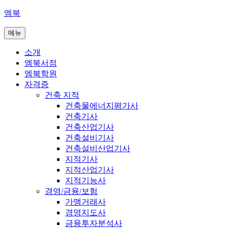
콘
엠북
텐
메뉴
츠
로
소개
바
엠북서점
로
엠북학원
가
자격증
기
건축 지적
건축물에너지평가사
건축기사
건축산업기사
건축설비기사
건축설비산업기사
지적기사
지적산업기사
지적기능사
경영/금융/보험
가맹거래사
경영지도사
금융투자분석사