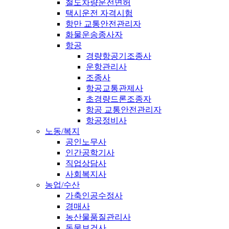
철도차량운전면허
택시운전 자격시험
항만 교통안전관리자
화물운송종사자
항공
경량항공기조종사
운항관리사
조종사
항공교통관제사
초경량드론조종자
항공 교통안전관리자
항공정비사
노동/복지
공인노무사
인간공학기사
직업상담사
사회복지사
농업/수산
가축인공수정사
경매사
농산물품질관리사
동물보건사