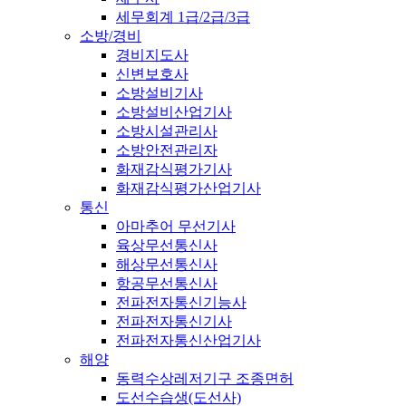
세무회계 1급/2급/3급
소방/경비
경비지도사
신변보호사
소방설비기사
소방설비산업기사
소방시설관리사
소방안전관리자
화재감식평가기사
화재감식평가산업기사
통신
아마추어 무선기사
육상무선통신사
해상무선통신사
항공무선통신사
전파전자통신기능사
전파전자통신기사
전파전자통신산업기사
해양
동력수상레저기구 조종면허
도선수습생(도선사)