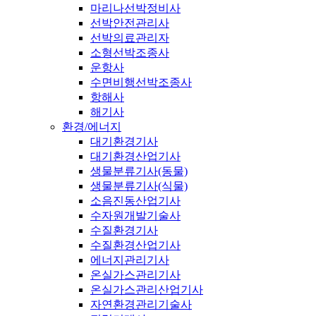
마리나선박정비사
선박안전관리사
선박의료관리자
소형선박조종사
운항사
수면비행선박조종사
항해사
해기사
환경/에너지
대기환경기사
대기환경산업기사
생물분류기사(동물)
생물분류기사(식물)
소음진동산업기사
수자원개발기술사
수질환경기사
수질환경산업기사
에너지관리기사
온실가스관리기사
온실가스관리산업기사
자연환경관리기술사