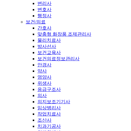
변리사
변호사
행정사
보건/의료
간호사
맞춤형 화장품 조제관리사
물리치료사
방사선사
보건교육사
보건의료정보관리사
안경사
약사
영양사
위생사
응급구조사
의사
의지보조기기사
임상병리사
작업치료사
조산사
치과기공사