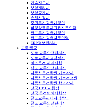
기술지도사
보험계리사
보험중개사
손해사정사
증권투자권유대행인
파생상품투자권유자문인력
펀드투자권유대행인
펀드투자권유자문인력
ERP정보관리사
교통/항공
도로 교통안전관리자
도로교통사고감정사
버스운전 자격시험
삭도 교통안전관리자
자동차운전학원 기능강사
자동차운전학원 기능검정원
자동차운전학원 학과강사
전국 CBT 시험장
전국 운전면허시험장
철도교통관제자격증명
철도 교통안전관리자