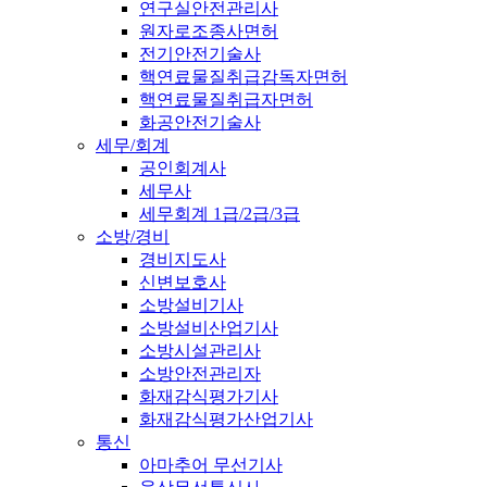
연구실안전관리사
원자로조종사면허
전기안전기술사
핵연료물질취급감독자면허
핵연료물질취급자면허
화공안전기술사
세무/회계
공인회계사
세무사
세무회계 1급/2급/3급
소방/경비
경비지도사
신변보호사
소방설비기사
소방설비산업기사
소방시설관리사
소방안전관리자
화재감식평가기사
화재감식평가산업기사
통신
아마추어 무선기사