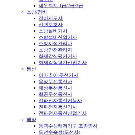
세무회계 1급/2급/3급
소방/경비
경비지도사
신변보호사
소방설비기사
소방설비산업기사
소방시설관리사
소방안전관리자
화재감식평가기사
화재감식평가산업기사
통신
아마추어 무선기사
육상무선통신사
해상무선통신사
항공무선통신사
전파전자통신기능사
전파전자통신기사
전파전자통신산업기사
해양
동력수상레저기구 조종면허
도선수습생(도선사)