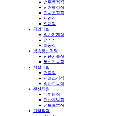
법무행정직
선거행정직
인사조직직
재경직
회계직
공업직렬
일반기계직
전기직
화공직
방송통신직렬
전송기술직
통신기술직
시설직렬
건축직
시설조경직
일반토목직
전산직렬
데이터직
전산개발직
정보보호직
기타직렬