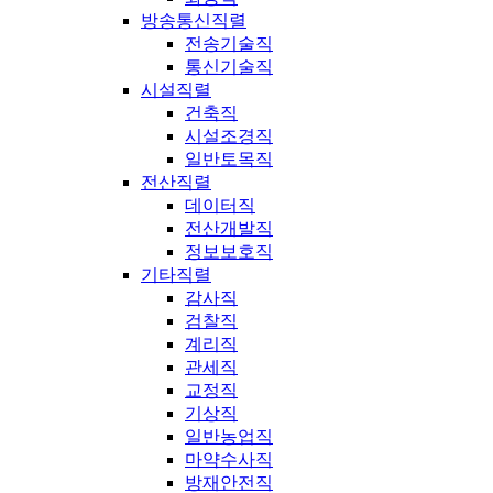
방송통신직렬
전송기술직
통신기술직
시설직렬
건축직
시설조경직
일반토목직
전산직렬
데이터직
전산개발직
정보보호직
기타직렬
감사직
검찰직
계리직
관세직
교정직
기상직
일반농업직
마약수사직
방재안전직