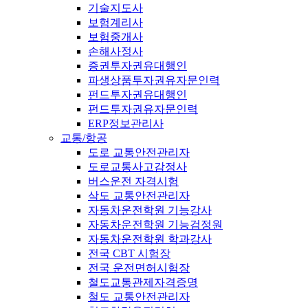
기술지도사
보험계리사
보험중개사
손해사정사
증권투자권유대행인
파생상품투자권유자문인력
펀드투자권유대행인
펀드투자권유자문인력
ERP정보관리사
교통/항공
도로 교통안전관리자
도로교통사고감정사
버스운전 자격시험
삭도 교통안전관리자
자동차운전학원 기능강사
자동차운전학원 기능검정원
자동차운전학원 학과강사
전국 CBT 시험장
전국 운전면허시험장
철도교통관제자격증명
철도 교통안전관리자