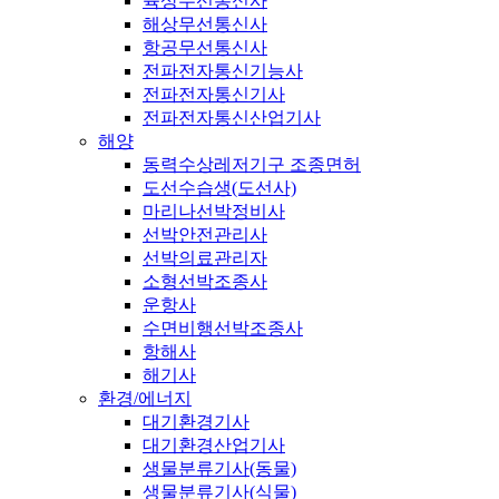
육상무선통신사
해상무선통신사
항공무선통신사
전파전자통신기능사
전파전자통신기사
전파전자통신산업기사
해양
동력수상레저기구 조종면허
도선수습생(도선사)
마리나선박정비사
선박안전관리사
선박의료관리자
소형선박조종사
운항사
수면비행선박조종사
항해사
해기사
환경/에너지
대기환경기사
대기환경산업기사
생물분류기사(동물)
생물분류기사(식물)