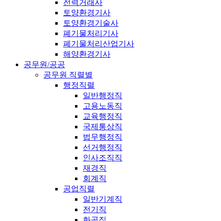
전력거래사
토양환경기사
토양환경기술사
폐기물처리기사
폐기물처리산업기사
해양환경기사
공무원/공공
공무원 직렬별
행정직렬
일반행정직
고용노동직
교육행정직
국제통상직
법무행정직
선거행정직
인사조직직
재경직
회계직
공업직렬
일반기계직
전기직
화공직