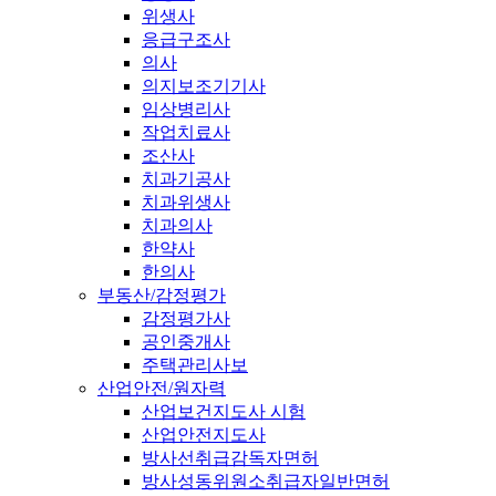
위생사
응급구조사
의사
의지보조기기사
임상병리사
작업치료사
조산사
치과기공사
치과위생사
치과의사
한약사
한의사
부동산/감정평가
감정평가사
공인중개사
주택관리사보
산업안전/원자력
산업보건지도사 시험
산업안전지도사
방사선취급감독자면허
방사성동위원소취급자일반면허