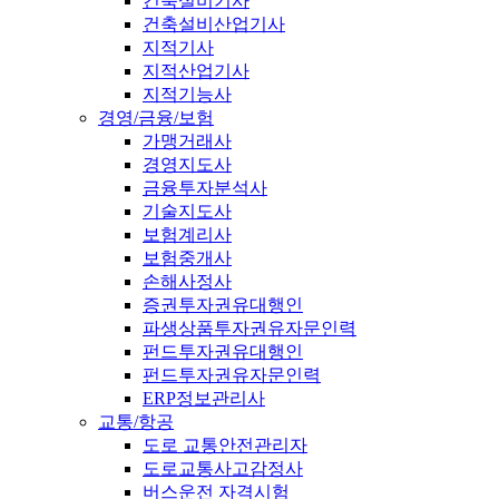
건축설비기사
건축설비산업기사
지적기사
지적산업기사
지적기능사
경영/금융/보험
가맹거래사
경영지도사
금융투자분석사
기술지도사
보험계리사
보험중개사
손해사정사
증권투자권유대행인
파생상품투자권유자문인력
펀드투자권유대행인
펀드투자권유자문인력
ERP정보관리사
교통/항공
도로 교통안전관리자
도로교통사고감정사
버스운전 자격시험