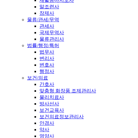
재활승마지도사
말조련사
장제사
물류/관세/무역
관세사
국제무역사
물류관리사
법률/행정/특허
법무사
변리사
변호사
행정사
보건/의료
간호사
맞춤형 화장품 조제관리사
물리치료사
방사선사
보건교육사
보건의료정보관리사
안경사
약사
영양사