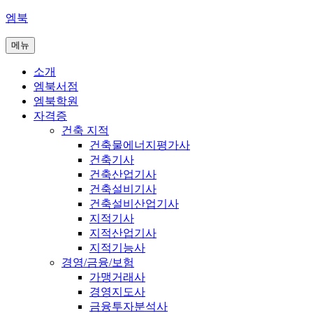
콘
엠북
텐
메뉴
츠
로
소개
바
엠북서점
로
엠북학원
가
자격증
기
건축 지적
건축물에너지평가사
건축기사
건축산업기사
건축설비기사
건축설비산업기사
지적기사
지적산업기사
지적기능사
경영/금융/보험
가맹거래사
경영지도사
금융투자분석사