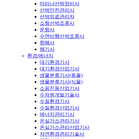
마리나선박정비사
선박안전관리사
선박의료관리자
소형선박조종사
운항사
수면비행선박조종사
항해사
해기사
환경/에너지
대기환경기사
대기환경산업기사
생물분류기사(동물)
생물분류기사(식물)
소음진동산업기사
수자원개발기술사
수질환경기사
수질환경산업기사
에너지관리기사
온실가스관리기사
온실가스관리산업기사
자연환경관리기술사