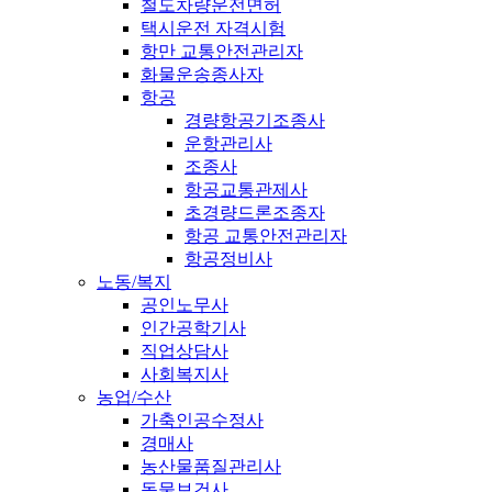
철도차량운전면허
택시운전 자격시험
항만 교통안전관리자
화물운송종사자
항공
경량항공기조종사
운항관리사
조종사
항공교통관제사
초경량드론조종자
항공 교통안전관리자
항공정비사
노동/복지
공인노무사
인간공학기사
직업상담사
사회복지사
농업/수산
가축인공수정사
경매사
농산물품질관리사
동물보건사