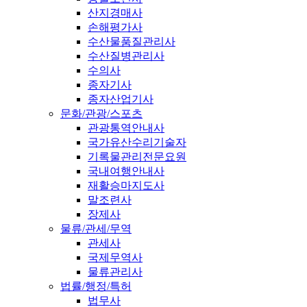
산지경매사
손해평가사
수산물품질관리사
수산질병관리사
수의사
종자기사
종자산업기사
문화/관광/스포츠
관광통역안내사
국가유산수리기술자
기록물관리전문요원
국내여행안내사
재활승마지도사
말조련사
장제사
물류/관세/무역
관세사
국제무역사
물류관리사
법률/행정/특허
법무사