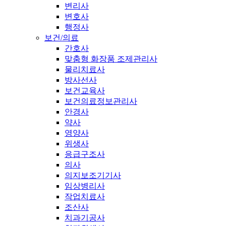
변리사
변호사
행정사
보건/의료
간호사
맞춤형 화장품 조제관리사
물리치료사
방사선사
보건교육사
보건의료정보관리사
안경사
약사
영양사
위생사
응급구조사
의사
의지보조기기사
임상병리사
작업치료사
조산사
치과기공사