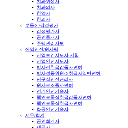
치과위생사
치과의사
한약사
한의사
부동산/감정평가
감정평가사
공인중개사
주택관리사보
산업안전/원자력
산업보건지도사 시험
산업안전지도사
방사선취급감독자면허
방사성동위원소취급자일반면허
연구실안전관리사
원자로조종사면허
전기안전기술사
핵연료물질취급감독자면허
핵연료물질취급자면허
화공안전기술사
세무/회계
공인회계사
세무사