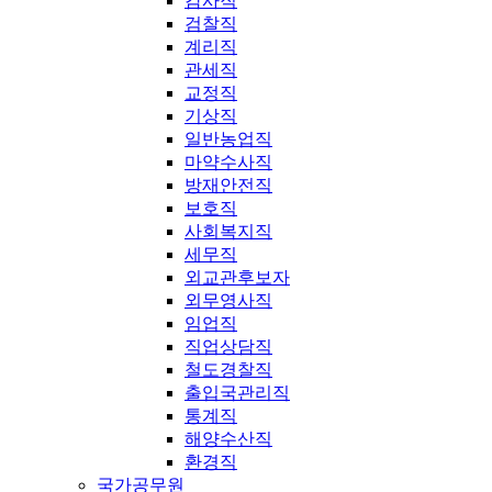
감사직
검찰직
계리직
관세직
교정직
기상직
일반농업직
마약수사직
방재안전직
보호직
사회복지직
세무직
외교관후보자
외무영사직
임업직
직업상담직
철도경찰직
출입국관리직
통계직
해양수산직
환경직
국가공무원