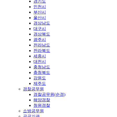
경기도
인천시
부산시
울산시
경상남도
대구시
경상북도
광주시
전라남도
전라북도
세종시
대전시
충청남도
충청북도
강원도
제주도
경찰공무원
경찰공무원(순경)
해양경찰
청원경찰
소방공무원
공공기관