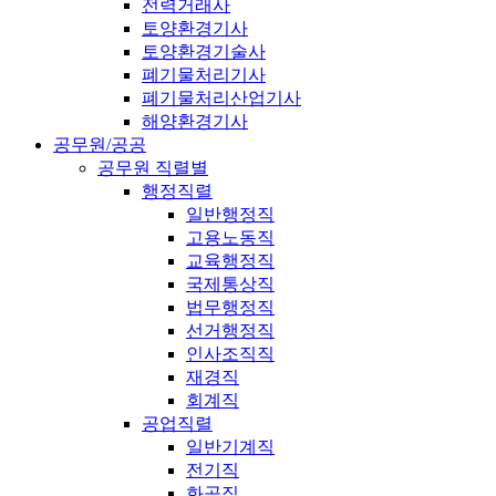
전력거래사
토양환경기사
토양환경기술사
폐기물처리기사
폐기물처리산업기사
해양환경기사
공무원/공공
공무원 직렬별
행정직렬
일반행정직
고용노동직
교육행정직
국제통상직
법무행정직
선거행정직
인사조직직
재경직
회계직
공업직렬
일반기계직
전기직
화공직