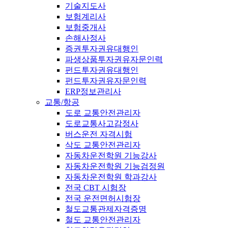
기술지도사
보험계리사
보험중개사
손해사정사
증권투자권유대행인
파생상품투자권유자문인력
펀드투자권유대행인
펀드투자권유자문인력
ERP정보관리사
교통/항공
도로 교통안전관리자
도로교통사고감정사
버스운전 자격시험
삭도 교통안전관리자
자동차운전학원 기능강사
자동차운전학원 기능검정원
자동차운전학원 학과강사
전국 CBT 시험장
전국 운전면허시험장
철도교통관제자격증명
철도 교통안전관리자