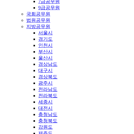
7급공무원
9급공무원
국회공무원
법원공무원
지방공무원
서울시
경기도
인천시
부산시
울산시
경상남도
대구시
경상북도
광주시
전라남도
전라북도
세종시
대전시
충청남도
충청북도
강원도
제주도