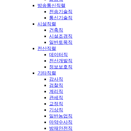
방송통신직렬
전송기술직
통신기술직
시설직렬
건축직
시설조경직
일반토목직
전산직렬
데이터직
전산개발직
정보보호직
기타직렬
감사직
검찰직
계리직
관세직
교정직
기상직
일반농업직
마약수사직
방재안전직