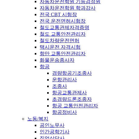
자동차운전학원 기능검정원
자동차운전학원 학과강사
전국 CBT 시험장
전국 운전면허시험장
철도교통관제자격증명
철도 교통안전관리자
철도차량운전면허
택시운전 자격시험
항만 교통안전관리자
화물운송종사자
항공
경량항공기조종사
운항관리사
조종사
항공교통관제사
초경량드론조종자
항공 교통안전관리자
항공정비사
노동/복지
공인노무사
인간공학기사
직업상담사