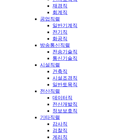
재경직
회계직
공업직렬
일반기계직
전기직
화공직
방송통신직렬
전송기술직
통신기술직
시설직렬
건축직
시설조경직
일반토목직
전산직렬
데이터직
전산개발직
정보보호직
기타직렬
감사직
검찰직
계리직