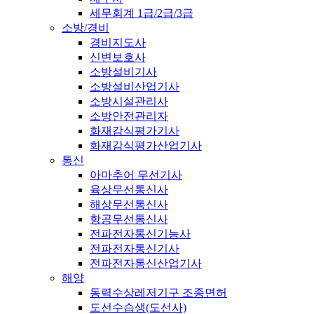
세무회계 1급/2급/3급
소방/경비
경비지도사
신변보호사
소방설비기사
소방설비산업기사
소방시설관리사
소방안전관리자
화재감식평가기사
화재감식평가산업기사
통신
아마추어 무선기사
육상무선통신사
해상무선통신사
항공무선통신사
전파전자통신기능사
전파전자통신기사
전파전자통신산업기사
해양
동력수상레저기구 조종면허
도선수습생(도선사)