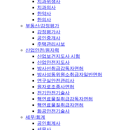
치과위생사
치과의사
한약사
한의사
부동산/감정평가
감정평가사
공인중개사
주택관리사보
산업안전/원자력
산업보건지도사 시험
산업안전지도사
방사선취급감독자면허
방사성동위원소취급자일반면허
연구실안전관리사
원자로조종사면허
전기안전기술사
핵연료물질취급감독자면허
핵연료물질취급자면허
화공안전기술사
세무/회계
공인회계사
세무사