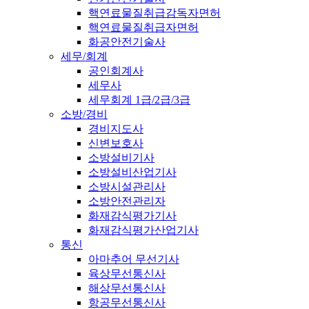
핵연료물질취급감독자면허
핵연료물질취급자면허
화공안전기술사
세무/회계
공인회계사
세무사
세무회계 1급/2급/3급
소방/경비
경비지도사
신변보호사
소방설비기사
소방설비산업기사
소방시설관리사
소방안전관리자
화재감식평가기사
화재감식평가산업기사
통신
아마추어 무선기사
육상무선통신사
해상무선통신사
항공무선통신사