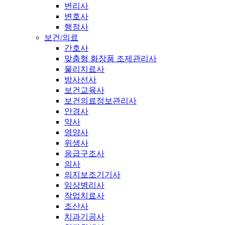
변리사
변호사
행정사
보건/의료
간호사
맞춤형 화장품 조제관리사
물리치료사
방사선사
보건교육사
보건의료정보관리사
안경사
약사
영양사
위생사
응급구조사
의사
의지보조기기사
임상병리사
작업치료사
조산사
치과기공사