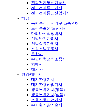
전파전자통신기능사
전파전자통신기사
전파전자통신산업기사
해양
동력수상레저기구 조종면허
도선수습생(도선사)
마리나선박정비사
선박안전관리사
선박의료관리자
소형선박조종사
운항사
수면비행선박조종사
항해사
해기사
환경/에너지
대기환경기사
대기환경산업기사
생물분류기사(동물)
생물분류기사(식물)
소음진동산업기사
수자원개발기술사