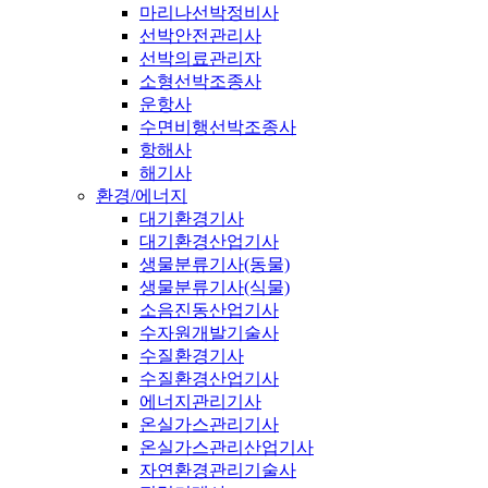
마리나선박정비사
선박안전관리사
선박의료관리자
소형선박조종사
운항사
수면비행선박조종사
항해사
해기사
환경/에너지
대기환경기사
대기환경산업기사
생물분류기사(동물)
생물분류기사(식물)
소음진동산업기사
수자원개발기술사
수질환경기사
수질환경산업기사
에너지관리기사
온실가스관리기사
온실가스관리산업기사
자연환경관리기술사