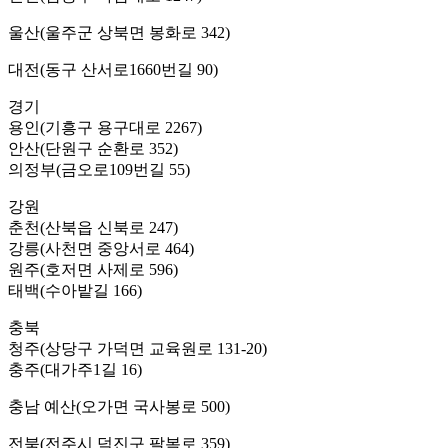
울산(울주군 상북면 봉화로 342)
대전(동구 산서로1660번길 90)
경기
용인(기흥구 용구대로 2267)
안산(단원구 순환로 352)
의정부(금오로109번길 55)
강원
춘천(산북읍 신북로 247)
강릉(사천면 중앙서로 464)
원주(호저면 사제로 596)
태백(수아밭길 166)
충북
청주(상당구 가덕면 교육원로 131-20)
충주(대가주1길 16)
충남 예산(오가면 국사봉로 500)
전북(전주시 덕진구 팔복로 359)