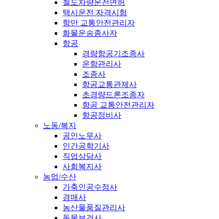
철도차량운전면허
택시운전 자격시험
항만 교통안전관리자
화물운송종사자
항공
경량항공기조종사
운항관리사
조종사
항공교통관제사
초경량드론조종자
항공 교통안전관리자
항공정비사
노동/복지
공인노무사
인간공학기사
직업상담사
사회복지사
농업/수산
가축인공수정사
경매사
농산물품질관리사
동물보건사