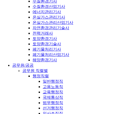
수질환경기사
수질환경산업기사
에너지관리기사
온실가스관리기사
온실가스관리산업기사
자연환경관리기술사
전력거래사
토양환경기사
토양환경기술사
폐기물처리기사
폐기물처리산업기사
해양환경기사
공무원/공공
공무원 직렬별
행정직렬
일반행정직
고용노동직
교육행정직
국제통상직
법무행정직
선거행정직
인사조직직