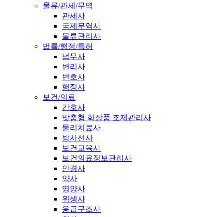
물류/관세/무역
관세사
국제무역사
물류관리사
법률/행정/특허
법무사
변리사
변호사
행정사
보건/의료
간호사
맞춤형 화장품 조제관리사
물리치료사
방사선사
보건교육사
보건의료정보관리사
안경사
약사
영양사
위생사
응급구조사