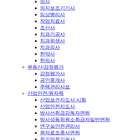
의사
의지보조기기사
임상병리사
작업치료사
조산사
치과기공사
치과위생사
치과의사
한약사
한의사
부동산/감정평가
감정평가사
공인중개사
주택관리사보
산업안전/원자력
산업보건지도사 시험
산업안전지도사
방사선취급감독자면허
방사성동위원소취급자일반면허
연구실안전관리사
원자로조종사면허
전기안전기술사