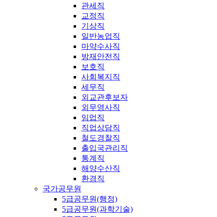
관세직
교정직
기상직
일반농업직
마약수사직
방재안전직
보호직
사회복지직
세무직
외교관후보자
외무영사직
임업직
직업상담직
철도경찰직
출입국관리직
통계직
해양수산직
환경직
국가공무원
5급공무원(행정)
5급공무원(과학기술)