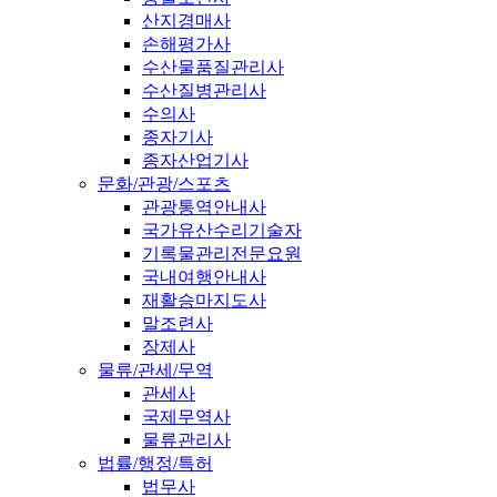
산지경매사
손해평가사
수산물품질관리사
수산질병관리사
수의사
종자기사
종자산업기사
문화/관광/스포츠
관광통역안내사
국가유산수리기술자
기록물관리전문요원
국내여행안내사
재활승마지도사
말조련사
장제사
물류/관세/무역
관세사
국제무역사
물류관리사
법률/행정/특허
법무사