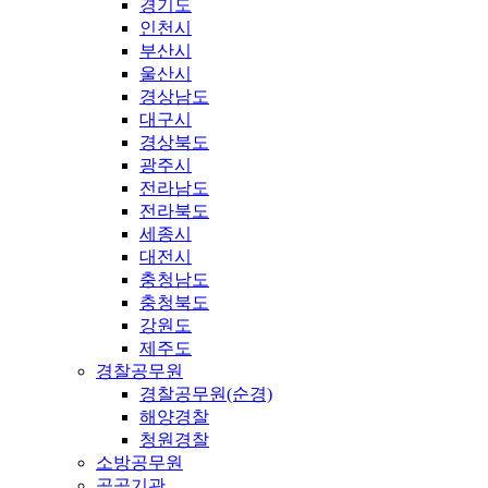
경기도
인천시
부산시
울산시
경상남도
대구시
경상북도
광주시
전라남도
전라북도
세종시
대전시
충청남도
충청북도
강원도
제주도
경찰공무원
경찰공무원(순경)
해양경찰
청원경찰
소방공무원
공공기관