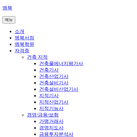
콘
엠북
텐
메뉴
츠
로
소개
바
엠북서점
로
엠북학원
가
자격증
기
건축 지적
건축물에너지평가사
건축기사
건축산업기사
건축설비기사
건축설비산업기사
지적기사
지적산업기사
지적기능사
경영/금융/보험
가맹거래사
경영지도사
금융투자분석사