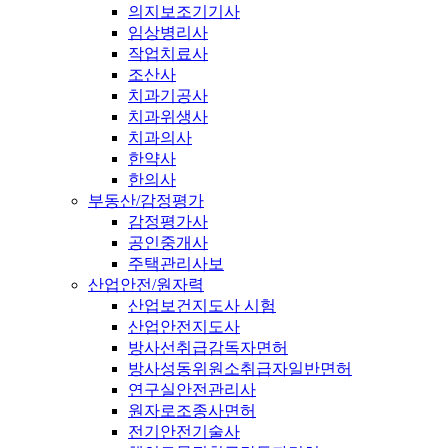
의지보조기기사
임상병리사
작업치료사
조산사
치과기공사
치과위생사
치과의사
한약사
한의사
부동산/감정평가
감정평가사
공인중개사
주택관리사보
산업안전/원자력
산업보건지도사 시험
산업안전지도사
방사선취급감독자면허
방사성동위원소취급자일반면허
연구실안전관리사
원자로조종사면허
전기안전기술사