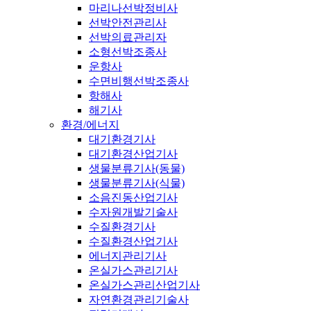
마리나선박정비사
선박안전관리사
선박의료관리자
소형선박조종사
운항사
수면비행선박조종사
항해사
해기사
환경/에너지
대기환경기사
대기환경산업기사
생물분류기사(동물)
생물분류기사(식물)
소음진동산업기사
수자원개발기술사
수질환경기사
수질환경산업기사
에너지관리기사
온실가스관리기사
온실가스관리산업기사
자연환경관리기술사