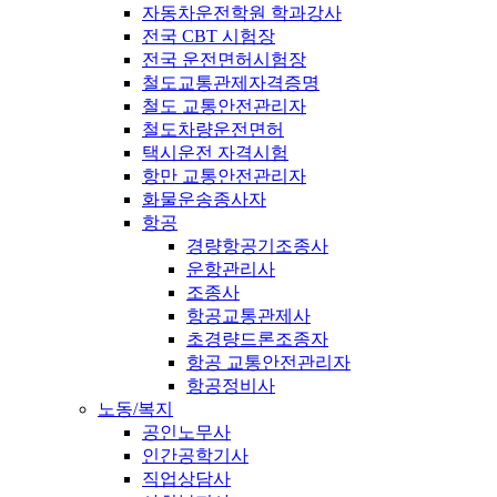
자동차운전학원 학과강사
전국 CBT 시험장
전국 운전면허시험장
철도교통관제자격증명
철도 교통안전관리자
철도차량운전면허
택시운전 자격시험
항만 교통안전관리자
화물운송종사자
항공
경량항공기조종사
운항관리사
조종사
항공교통관제사
초경량드론조종자
항공 교통안전관리자
항공정비사
노동/복지
공인노무사
인간공학기사
직업상담사