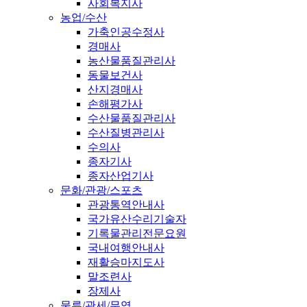
사회복지사
농업/수산
가축인공수정사
경매사
농산물품질관리사
동물보건사
산지경매사
손해평가사
수산물품질관리사
수산질병관리사
수의사
종자기사
종자산업기사
문화/관광/스포츠
관광통역안내사
국가유산수리기술자
기록물관리전문요원
국내여행안내사
재활승마지도사
말조련사
장제사
물류/관세/무역