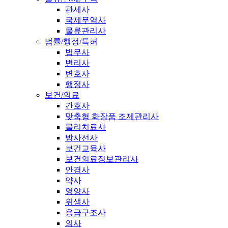
관세사
국제무역사
물류관리사
법률/행정/특허
법무사
변리사
변호사
행정사
보건/의료
간호사
맞춤형 화장품 조제관리사
물리치료사
방사선사
보건교육사
보건의료정보관리사
안경사
약사
영양사
위생사
응급구조사
의사