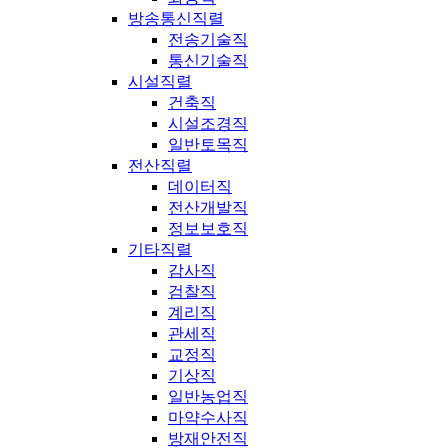
방송통신직렬
전송기술직
통신기술직
시설직렬
건축직
시설조경직
일반토목직
전산직렬
데이터직
전산개발직
정보보호직
기타직렬
감사직
검찰직
계리직
관세직
교정직
기상직
일반농업직
마약수사직
방재안전직