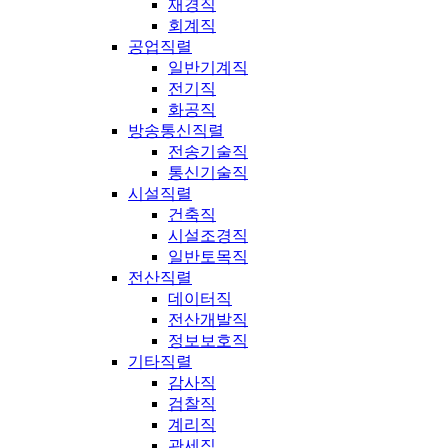
재경직
회계직
공업직렬
일반기계직
전기직
화공직
방송통신직렬
전송기술직
통신기술직
시설직렬
건축직
시설조경직
일반토목직
전산직렬
데이터직
전산개발직
정보보호직
기타직렬
감사직
검찰직
계리직
관세직