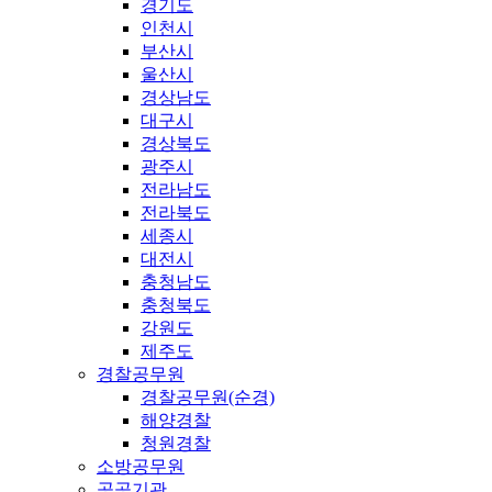
경기도
인천시
부산시
울산시
경상남도
대구시
경상북도
광주시
전라남도
전라북도
세종시
대전시
충청남도
충청북도
강원도
제주도
경찰공무원
경찰공무원(순경)
해양경찰
청원경찰
소방공무원
공공기관