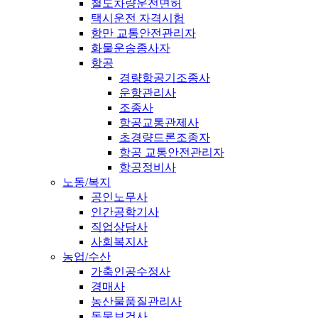
철도차량운전면허
택시운전 자격시험
항만 교통안전관리자
화물운송종사자
항공
경량항공기조종사
운항관리사
조종사
항공교통관제사
초경량드론조종자
항공 교통안전관리자
항공정비사
노동/복지
공인노무사
인간공학기사
직업상담사
사회복지사
농업/수산
가축인공수정사
경매사
농산물품질관리사
동물보건사