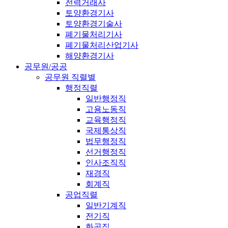
전력거래사
토양환경기사
토양환경기술사
폐기물처리기사
폐기물처리산업기사
해양환경기사
공무원/공공
공무원 직렬별
행정직렬
일반행정직
고용노동직
교육행정직
국제통상직
법무행정직
선거행정직
인사조직직
재경직
회계직
공업직렬
일반기계직
전기직
화공직