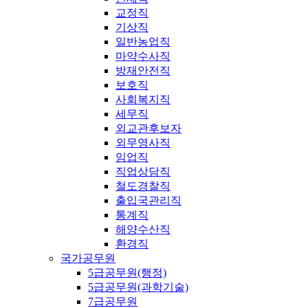
교정직
기상직
일반농업직
마약수사직
방재안전직
보호직
사회복지직
세무직
외교관후보자
외무영사직
임업직
직업상담직
철도경찰직
출입국관리직
통계직
해양수산직
환경직
국가공무원
5급공무원(행정)
5급공무원(과학기술)
7급공무원