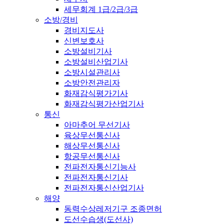
세무회계 1급/2급/3급
소방/경비
경비지도사
신변보호사
소방설비기사
소방설비산업기사
소방시설관리사
소방안전관리자
화재감식평가기사
화재감식평가산업기사
통신
아마추어 무선기사
육상무선통신사
해상무선통신사
항공무선통신사
전파전자통신기능사
전파전자통신기사
전파전자통신산업기사
해양
동력수상레저기구 조종면허
도선수습생(도선사)