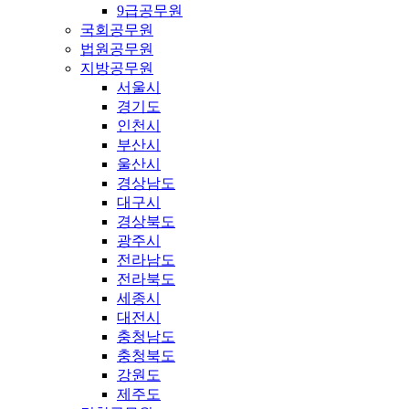
9급공무원
국회공무원
법원공무원
지방공무원
서울시
경기도
인천시
부산시
울산시
경상남도
대구시
경상북도
광주시
전라남도
전라북도
세종시
대전시
충청남도
충청북도
강원도
제주도