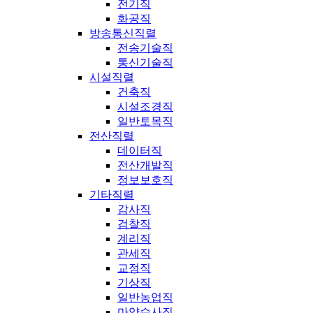
전기직
화공직
방송통신직렬
전송기술직
통신기술직
시설직렬
건축직
시설조경직
일반토목직
전산직렬
데이터직
전산개발직
정보보호직
기타직렬
감사직
검찰직
계리직
관세직
교정직
기상직
일반농업직
마약수사직