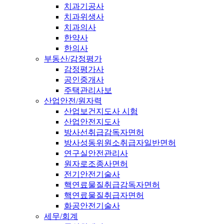
치과기공사
치과위생사
치과의사
한약사
한의사
부동산/감정평가
감정평가사
공인중개사
주택관리사보
산업안전/원자력
산업보건지도사 시험
산업안전지도사
방사선취급감독자면허
방사성동위원소취급자일반면허
연구실안전관리사
원자로조종사면허
전기안전기술사
핵연료물질취급감독자면허
핵연료물질취급자면허
화공안전기술사
세무/회계