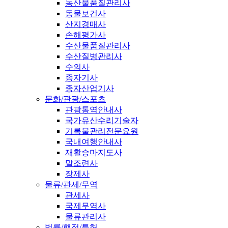
농산물품질관리사
동물보건사
산지경매사
손해평가사
수산물품질관리사
수산질병관리사
수의사
종자기사
종자산업기사
문화/관광/스포츠
관광통역안내사
국가유산수리기술자
기록물관리전문요원
국내여행안내사
재활승마지도사
말조련사
장제사
물류/관세/무역
관세사
국제무역사
물류관리사
법률/행정/특허