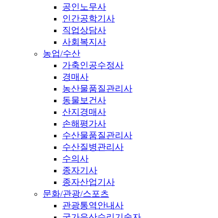
공인노무사
인간공학기사
직업상담사
사회복지사
농업/수산
가축인공수정사
경매사
농산물품질관리사
동물보건사
산지경매사
손해평가사
수산물품질관리사
수산질병관리사
수의사
종자기사
종자산업기사
문화/관광/스포츠
관광통역안내사
국가유산수리기술자