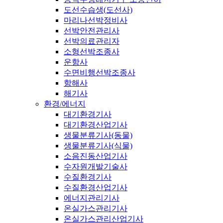
도선수습생(도선사)
마리나선박정비사
선박안전관리사
선박의료관리자
소형선박조종사
운항사
수면비행선박조종사
항해사
해기사
환경/에너지
대기환경기사
대기환경산업기사
생물분류기사(동물)
생물분류기사(식물)
소음진동산업기사
수자원개발기술사
수질환경기사
수질환경산업기사
에너지관리기사
온실가스관리기사
온실가스관리산업기사