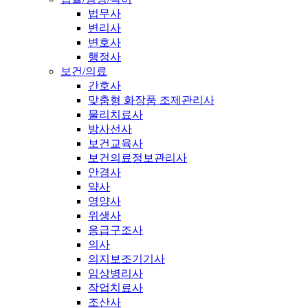
법무사
변리사
변호사
행정사
보건/의료
간호사
맞춤형 화장품 조제관리사
물리치료사
방사선사
보건교육사
보건의료정보관리사
안경사
약사
영양사
위생사
응급구조사
의사
의지보조기기사
임상병리사
작업치료사
조산사