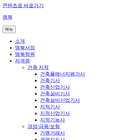
콘텐츠로 바로가기
엠북
메뉴
소개
엠북서점
엠북학원
자격증
건축 지적
건축물에너지평가사
건축기사
건축산업기사
건축설비기사
건축설비산업기사
지적기사
지적산업기사
지적기능사
경영/금융/보험
가맹거래사
경영지도사