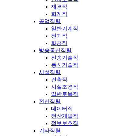
재경직
회계직
공업직렬
일반기계직
전기직
화공직
방송통신직렬
전송기술직
통신기술직
시설직렬
건축직
시설조경직
일반토목직
전산직렬
데이터직
전산개발직
정보보호직
기타직렬