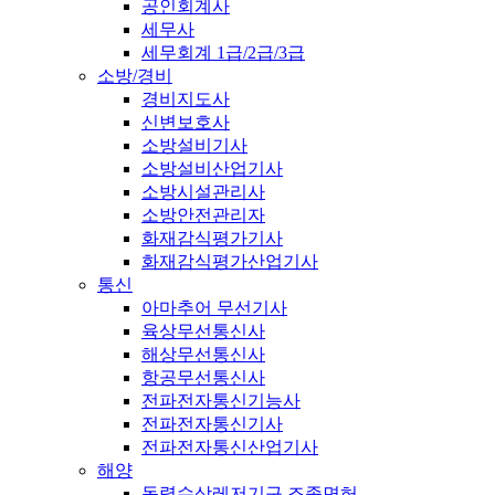
공인회계사
세무사
세무회계 1급/2급/3급
소방/경비
경비지도사
신변보호사
소방설비기사
소방설비산업기사
소방시설관리사
소방안전관리자
화재감식평가기사
화재감식평가산업기사
통신
아마추어 무선기사
육상무선통신사
해상무선통신사
항공무선통신사
전파전자통신기능사
전파전자통신기사
전파전자통신산업기사
해양
동력수상레저기구 조종면허