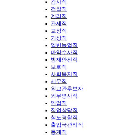
감사직
검찰직
계리직
관세직
교정직
기상직
일반농업직
마약수사직
방재안전직
보호직
사회복지직
세무직
외교관후보자
외무영사직
임업직
직업상담직
철도경찰직
출입국관리직
통계직