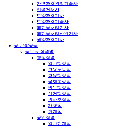
자연환경관리기술사
전력거래사
토양환경기사
토양환경기술사
폐기물처리기사
폐기물처리산업기사
해양환경기사
공무원/공공
공무원 직렬별
행정직렬
일반행정직
고용노동직
교육행정직
국제통상직
법무행정직
선거행정직
인사조직직
재경직
회계직
공업직렬
일반기계직