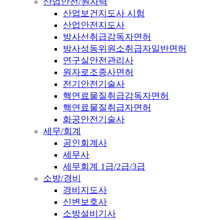
산업안전/원자력
산업보건지도사 시험
산업안전지도사
방사선취급감독자면허
방사성동위원소취급자일반면허
연구실안전관리사
원자로조종사면허
전기안전기술사
핵연료물질취급감독자면허
핵연료물질취급자면허
화공안전기술사
세무/회계
공인회계사
세무사
세무회계 1급/2급/3급
소방/경비
경비지도사
신변보호사
소방설비기사