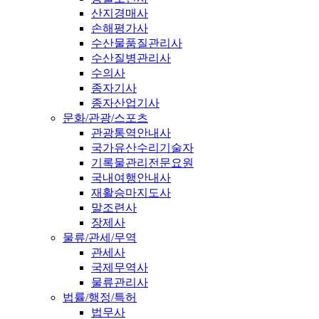
산지경매사
손해평가사
수산물품질관리사
수산질병관리사
수의사
종자기사
종자산업기사
문화/관광/스포츠
관광통역안내사
국가유산수리기술자
기록물관리전문요원
국내여행안내사
재활승마지도사
말조련사
장제사
물류/관세/무역
관세사
국제무역사
물류관리사
법률/행정/특허
법무사