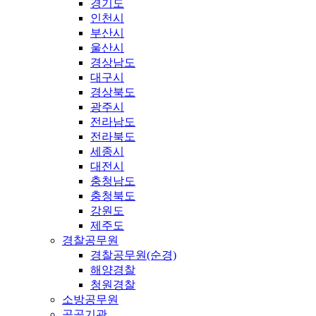
경기도
인천시
부산시
울산시
경상남도
대구시
경상북도
광주시
전라남도
전라북도
세종시
대전시
충청남도
충청북도
강원도
제주도
경찰공무원
경찰공무원(순경)
해양경찰
청원경찰
소방공무원
공공기관