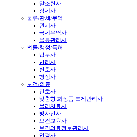
말조련사
장제사
물류/관세/무역
관세사
국제무역사
물류관리사
법률/행정/특허
법무사
변리사
변호사
행정사
보건/의료
간호사
맞춤형 화장품 조제관리사
물리치료사
방사선사
보건교육사
보건의료정보관리사
안경사