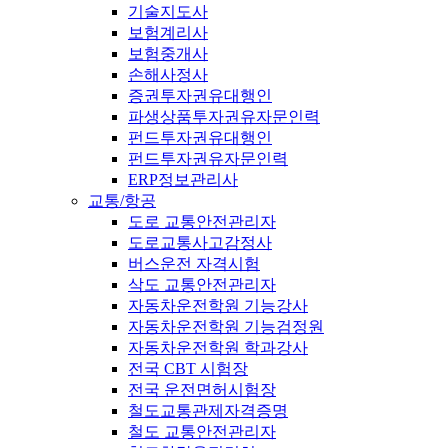
기술지도사
보험계리사
보험중개사
손해사정사
증권투자권유대행인
파생상품투자권유자문인력
펀드투자권유대행인
펀드투자권유자문인력
ERP정보관리사
교통/항공
도로 교통안전관리자
도로교통사고감정사
버스운전 자격시험
삭도 교통안전관리자
자동차운전학원 기능강사
자동차운전학원 기능검정원
자동차운전학원 학과강사
전국 CBT 시험장
전국 운전면허시험장
철도교통관제자격증명
철도 교통안전관리자