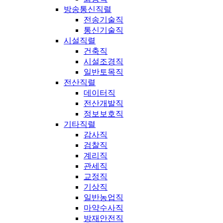
방송통신직렬
전송기술직
통신기술직
시설직렬
건축직
시설조경직
일반토목직
전산직렬
데이터직
전산개발직
정보보호직
기타직렬
감사직
검찰직
계리직
관세직
교정직
기상직
일반농업직
마약수사직
방재안전직