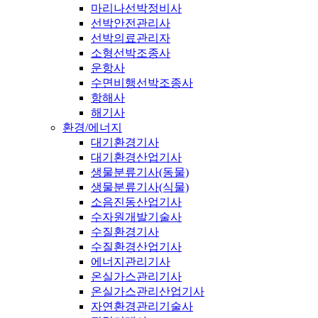
마리나선박정비사
선박안전관리사
선박의료관리자
소형선박조종사
운항사
수면비행선박조종사
항해사
해기사
환경/에너지
대기환경기사
대기환경산업기사
생물분류기사(동물)
생물분류기사(식물)
소음진동산업기사
수자원개발기술사
수질환경기사
수질환경산업기사
에너지관리기사
온실가스관리기사
온실가스관리산업기사
자연환경관리기술사