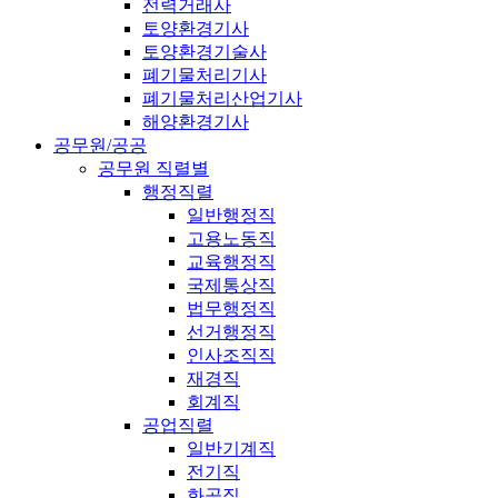
전력거래사
토양환경기사
토양환경기술사
폐기물처리기사
폐기물처리산업기사
해양환경기사
공무원/공공
공무원 직렬별
행정직렬
일반행정직
고용노동직
교육행정직
국제통상직
법무행정직
선거행정직
인사조직직
재경직
회계직
공업직렬
일반기계직
전기직
화공직