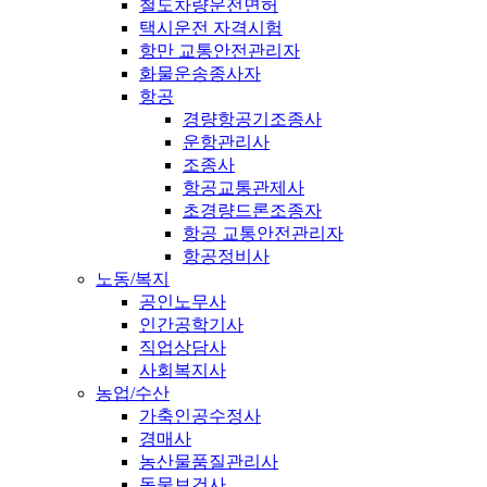
철도차량운전면허
택시운전 자격시험
항만 교통안전관리자
화물운송종사자
항공
경량항공기조종사
운항관리사
조종사
항공교통관제사
초경량드론조종자
항공 교통안전관리자
항공정비사
노동/복지
공인노무사
인간공학기사
직업상담사
사회복지사
농업/수산
가축인공수정사
경매사
농산물품질관리사
동물보건사