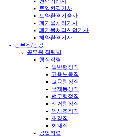
전력거래사
토양환경기사
토양환경기술사
폐기물처리기사
폐기물처리산업기사
해양환경기사
공무원/공공
공무원 직렬별
행정직렬
일반행정직
고용노동직
교육행정직
국제통상직
법무행정직
선거행정직
인사조직직
재경직
회계직
공업직렬