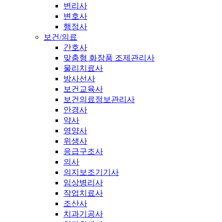
변리사
변호사
행정사
보건/의료
간호사
맞춤형 화장품 조제관리사
물리치료사
방사선사
보건교육사
보건의료정보관리사
안경사
약사
영양사
위생사
응급구조사
의사
의지보조기기사
임상병리사
작업치료사
조산사
치과기공사