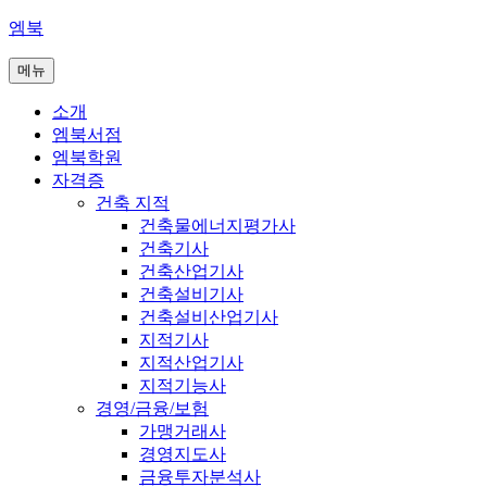
콘
엠북
텐
메뉴
츠
로
소개
바
엠북서점
로
엠북학원
가
자격증
기
건축 지적
건축물에너지평가사
건축기사
건축산업기사
건축설비기사
건축설비산업기사
지적기사
지적산업기사
지적기능사
경영/금융/보험
가맹거래사
경영지도사
금융투자분석사