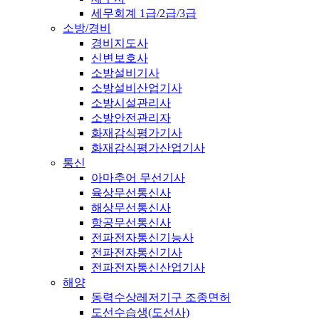
세무회계 1급/2급/3급
소방/경비
경비지도사
신변보호사
소방설비기사
소방설비산업기사
소방시설관리사
소방안전관리자
화재감식평가기사
화재감식평가산업기사
통신
아마추어 무선기사
육상무선통신사
해상무선통신사
항공무선통신사
전파전자통신기능사
전파전자통신기사
전파전자통신산업기사
해양
동력수상레저기구 조종면허
도선수습생(도선사)