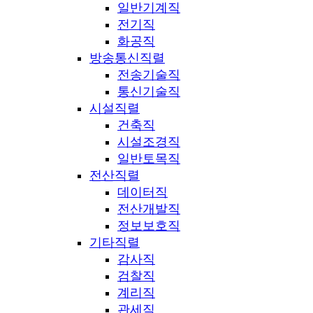
일반기계직
전기직
화공직
방송통신직렬
전송기술직
통신기술직
시설직렬
건축직
시설조경직
일반토목직
전산직렬
데이터직
전산개발직
정보보호직
기타직렬
감사직
검찰직
계리직
관세직