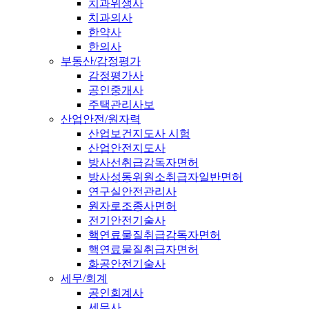
치과위생사
치과의사
한약사
한의사
부동산/감정평가
감정평가사
공인중개사
주택관리사보
산업안전/원자력
산업보건지도사 시험
산업안전지도사
방사선취급감독자면허
방사성동위원소취급자일반면허
연구실안전관리사
원자로조종사면허
전기안전기술사
핵연료물질취급감독자면허
핵연료물질취급자면허
화공안전기술사
세무/회계
공인회계사
세무사