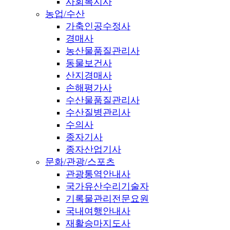
사회복지사
농업/수산
가축인공수정사
경매사
농산물품질관리사
동물보건사
산지경매사
손해평가사
수산물품질관리사
수산질병관리사
수의사
종자기사
종자산업기사
문화/관광/스포츠
관광통역안내사
국가유산수리기술자
기록물관리전문요원
국내여행안내사
재활승마지도사