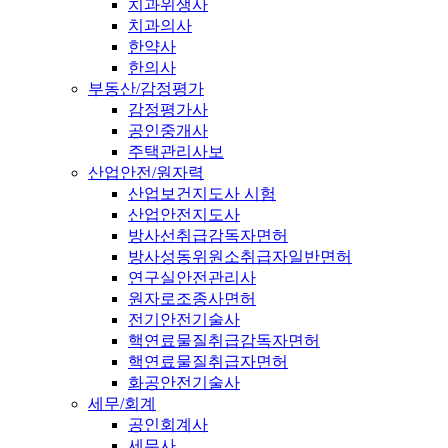
치과위생사
치과의사
한약사
한의사
부동산/감정평가
감정평가사
공인중개사
주택관리사보
산업안전/원자력
산업보건지도사 시험
산업안전지도사
방사선취급감독자면허
방사성동위원소취급자일반면허
연구실안전관리사
원자로조종사면허
전기안전기술사
핵연료물질취급감독자면허
핵연료물질취급자면허
화공안전기술사
세무/회계
공인회계사
세무사