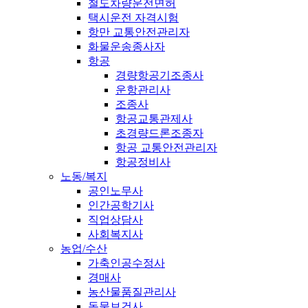
철도차량운전면허
택시운전 자격시험
항만 교통안전관리자
화물운송종사자
항공
경량항공기조종사
운항관리사
조종사
항공교통관제사
초경량드론조종자
항공 교통안전관리자
항공정비사
노동/복지
공인노무사
인간공학기사
직업상담사
사회복지사
농업/수산
가축인공수정사
경매사
농산물품질관리사
동물보건사