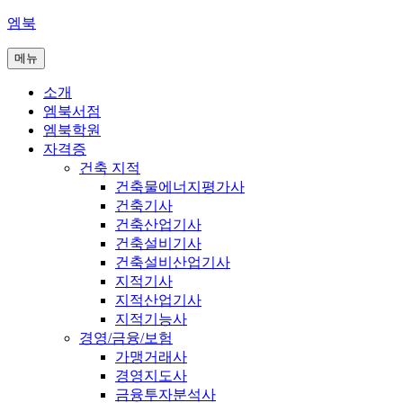
콘
엠북
텐
메뉴
츠
로
소개
바
엠북서점
로
엠북학원
가
자격증
기
건축 지적
건축물에너지평가사
건축기사
건축산업기사
건축설비기사
건축설비산업기사
지적기사
지적산업기사
지적기능사
경영/금융/보험
가맹거래사
경영지도사
금융투자분석사