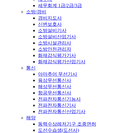
세무회계 1급/2급/3급
소방/경비
경비지도사
신변보호사
소방설비기사
소방설비산업기사
소방시설관리사
소방안전관리자
화재감식평가기사
화재감식평가산업기사
통신
아마추어 무선기사
육상무선통신사
해상무선통신사
항공무선통신사
전파전자통신기능사
전파전자통신기사
전파전자통신산업기사
해양
동력수상레저기구 조종면허
도선수습생(도선사)