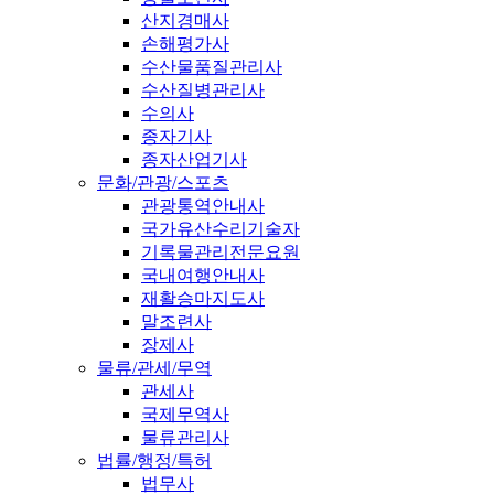
산지경매사
손해평가사
수산물품질관리사
수산질병관리사
수의사
종자기사
종자산업기사
문화/관광/스포츠
관광통역안내사
국가유산수리기술자
기록물관리전문요원
국내여행안내사
재활승마지도사
말조련사
장제사
물류/관세/무역
관세사
국제무역사
물류관리사
법률/행정/특허
법무사