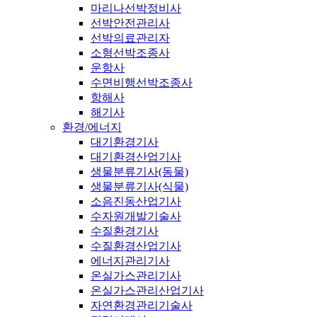
마리나선박정비사
선박안전관리사
선박의료관리자
소형선박조종사
운항사
수면비행선박조종사
항해사
해기사
환경/에너지
대기환경기사
대기환경산업기사
생물분류기사(동물)
생물분류기사(식물)
소음진동산업기사
수자원개발기술사
수질환경기사
수질환경산업기사
에너지관리기사
온실가스관리기사
온실가스관리산업기사
자연환경관리기술사