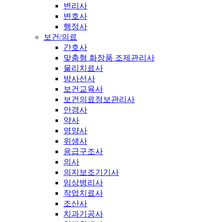
변리사
변호사
행정사
보건/의료
간호사
맞춤형 화장품 조제관리사
물리치료사
방사선사
보건교육사
보건의료정보관리사
안경사
약사
영양사
위생사
응급구조사
의사
의지보조기기사
임상병리사
작업치료사
조산사
치과기공사