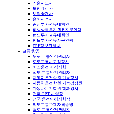
기술지도사
보험계리사
보험중개사
손해사정사
증권투자권유대행인
파생상품투자권유자문인력
펀드투자권유대행인
펀드투자권유자문인력
ERP정보관리사
교통/항공
도로 교통안전관리자
도로교통사고감정사
버스운전 자격시험
삭도 교통안전관리자
자동차운전학원 기능강사
자동차운전학원 기능검정원
자동차운전학원 학과강사
전국 CBT 시험장
전국 운전면허시험장
철도교통관제자격증명
철도 교통안전관리자