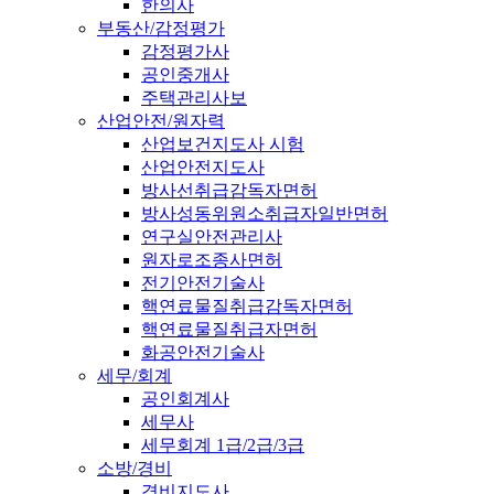
한의사
부동산/감정평가
감정평가사
공인중개사
주택관리사보
산업안전/원자력
산업보건지도사 시험
산업안전지도사
방사선취급감독자면허
방사성동위원소취급자일반면허
연구실안전관리사
원자로조종사면허
전기안전기술사
핵연료물질취급감독자면허
핵연료물질취급자면허
화공안전기술사
세무/회계
공인회계사
세무사
세무회계 1급/2급/3급
소방/경비
경비지도사