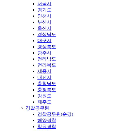
서울시
경기도
인천시
부산시
울산시
경상남도
대구시
경상북도
광주시
전라남도
전라북도
세종시
대전시
충청남도
충청북도
강원도
제주도
경찰공무원
경찰공무원(순경)
해양경찰
청원경찰