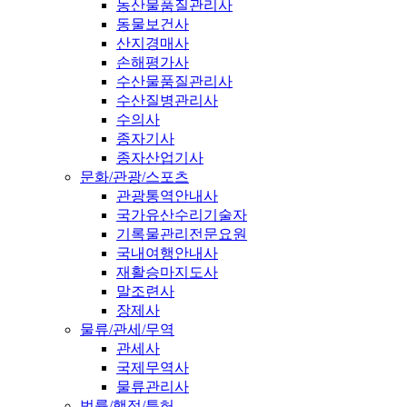
농산물품질관리사
동물보건사
산지경매사
손해평가사
수산물품질관리사
수산질병관리사
수의사
종자기사
종자산업기사
문화/관광/스포츠
관광통역안내사
국가유산수리기술자
기록물관리전문요원
국내여행안내사
재활승마지도사
말조련사
장제사
물류/관세/무역
관세사
국제무역사
물류관리사
법률/행정/특허