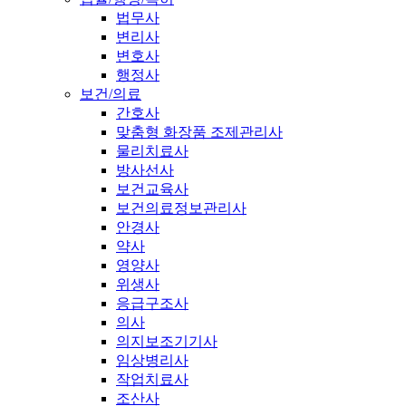
법무사
변리사
변호사
행정사
보건/의료
간호사
맞춤형 화장품 조제관리사
물리치료사
방사선사
보건교육사
보건의료정보관리사
안경사
약사
영양사
위생사
응급구조사
의사
의지보조기기사
임상병리사
작업치료사
조산사