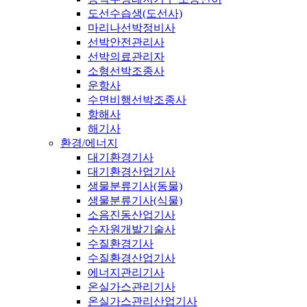
도선수습생(도선사)
마리나선박정비사
선박안전관리사
선박의료관리자
소형선박조종사
운항사
수면비행선박조종사
항해사
해기사
환경/에너지
대기환경기사
대기환경산업기사
생물분류기사(동물)
생물분류기사(식물)
소음진동산업기사
수자원개발기술사
수질환경기사
수질환경산업기사
에너지관리기사
온실가스관리기사
온실가스관리산업기사