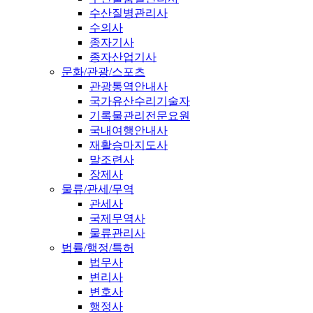
수산질병관리사
수의사
종자기사
종자산업기사
문화/관광/스포츠
관광통역안내사
국가유산수리기술자
기록물관리전문요원
국내여행안내사
재활승마지도사
말조련사
장제사
물류/관세/무역
관세사
국제무역사
물류관리사
법률/행정/특허
법무사
변리사
변호사
행정사