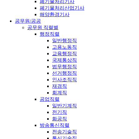
폐기물처리기사
폐기물처리산업기사
해양환경기사
공무원/공공
공무원 직렬별
행정직렬
일반행정직
고용노동직
교육행정직
국제통상직
법무행정직
선거행정직
인사조직직
재경직
회계직
공업직렬
일반기계직
전기직
화공직
방송통신직렬
전송기술직
통신기술직