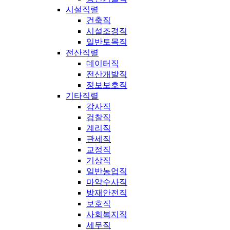
시설직렬
건축직
시설조경직
일반토목직
전산직렬
데이터직
전산개발직
정보보호직
기타직렬
감사직
검찰직
계리직
관세직
교정직
기상직
일반농업직
마약수사직
방재안전직
보호직
사회복지직
세무직