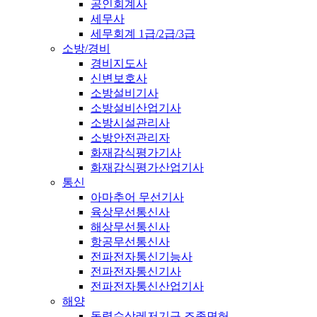
공인회계사
세무사
세무회계 1급/2급/3급
소방/경비
경비지도사
신변보호사
소방설비기사
소방설비산업기사
소방시설관리사
소방안전관리자
화재감식평가기사
화재감식평가산업기사
통신
아마추어 무선기사
육상무선통신사
해상무선통신사
항공무선통신사
전파전자통신기능사
전파전자통신기사
전파전자통신산업기사
해양
동력수상레저기구 조종면허