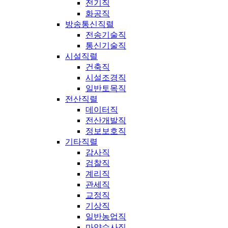
전기직
화공직
방송통신직렬
전송기술직
통신기술직
시설직렬
건축직
시설조경직
일반토목직
전산직렬
데이터직
전산개발직
정보보호직
기타직렬
감사직
검찰직
계리직
관세직
교정직
기상직
일반농업직
마약수사직