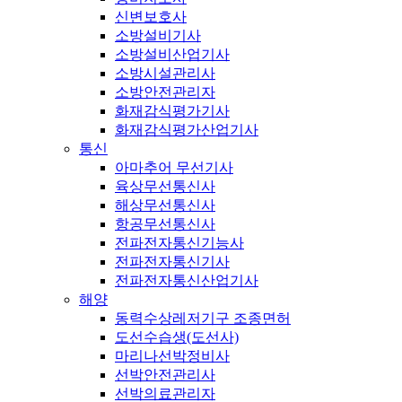
신변보호사
소방설비기사
소방설비산업기사
소방시설관리사
소방안전관리자
화재감식평가기사
화재감식평가산업기사
통신
아마추어 무선기사
육상무선통신사
해상무선통신사
항공무선통신사
전파전자통신기능사
전파전자통신기사
전파전자통신산업기사
해양
동력수상레저기구 조종면허
도선수습생(도선사)
마리나선박정비사
선박안전관리사
선박의료관리자