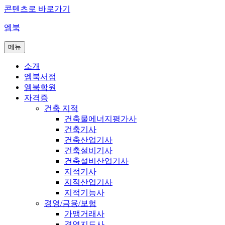
콘텐츠로 바로가기
엠북
메뉴
소개
엠북서점
엠북학원
자격증
건축 지적
건축물에너지평가사
건축기사
건축산업기사
건축설비기사
건축설비산업기사
지적기사
지적산업기사
지적기능사
경영/금융/보험
가맹거래사
경영지도사