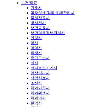
보건/의료
간호사
맞춤형 화장품 조제관리사
물리치료사
방사선사
보건교육사
보건의료정보관리사
안경사
약사
영양사
위생사
응급구조사
의사
의지보조기기사
임상병리사
작업치료사
조산사
치과기공사
치과위생사
치과의사
한약사