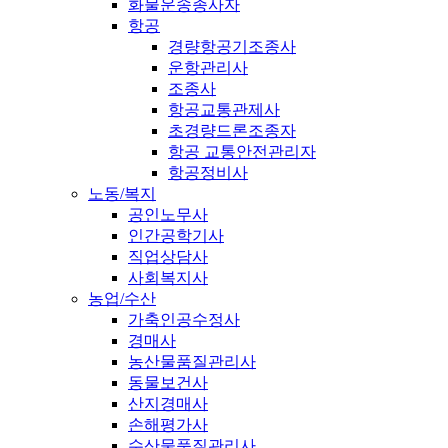
화물운송종사자
항공
경량항공기조종사
운항관리사
조종사
항공교통관제사
초경량드론조종자
항공 교통안전관리자
항공정비사
노동/복지
공인노무사
인간공학기사
직업상담사
사회복지사
농업/수산
가축인공수정사
경매사
농산물품질관리사
동물보건사
산지경매사
손해평가사
수산물품질관리사