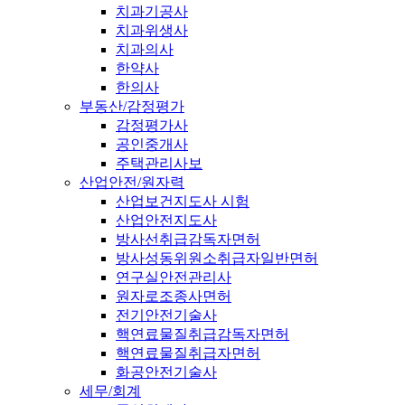
치과기공사
치과위생사
치과의사
한약사
한의사
부동산/감정평가
감정평가사
공인중개사
주택관리사보
산업안전/원자력
산업보건지도사 시험
산업안전지도사
방사선취급감독자면허
방사성동위원소취급자일반면허
연구실안전관리사
원자로조종사면허
전기안전기술사
핵연료물질취급감독자면허
핵연료물질취급자면허
화공안전기술사
세무/회계