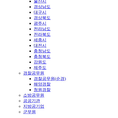
울산시
경상남도
대구시
경상북도
광주시
전라남도
전라북도
세종시
대전시
충청남도
충청북도
강원도
제주도
경찰공무원
경찰공무원(순경)
해양경찰
청원경찰
소방공무원
공공기관
지방공기업
군무원