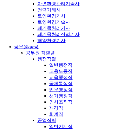
자연환경관리기술사
전력거래사
토양환경기사
토양환경기술사
폐기물처리기사
폐기물처리산업기사
해양환경기사
공무원/공공
공무원 직렬별
행정직렬
일반행정직
고용노동직
교육행정직
국제통상직
법무행정직
선거행정직
인사조직직
재경직
회계직
공업직렬
일반기계직