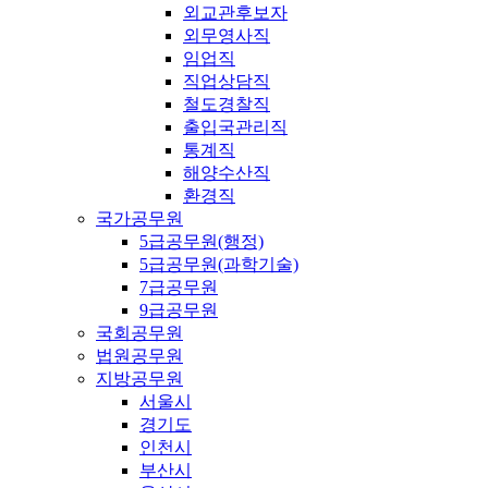
외교관후보자
외무영사직
임업직
직업상담직
철도경찰직
출입국관리직
통계직
해양수산직
환경직
국가공무원
5급공무원(행정)
5급공무원(과학기술)
7급공무원
9급공무원
국회공무원
법원공무원
지방공무원
서울시
경기도
인천시
부산시