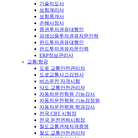
기술지도사
보험계리사
보험중개사
손해사정사
증권투자권유대행인
파생상품투자권유자문인력
펀드투자권유대행인
펀드투자권유자문인력
ERP정보관리사
교통/항공
도로 교통안전관리자
도로교통사고감정사
버스운전 자격시험
삭도 교통안전관리자
자동차운전학원 기능강사
자동차운전학원 기능검정원
자동차운전학원 학과강사
전국 CBT 시험장
전국 운전면허시험장
철도교통관제자격증명
철도 교통안전관리자