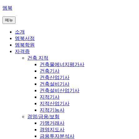
콘
엠북
텐
메뉴
츠
로
소개
바
엠북서점
로
엠북학원
가
자격증
기
건축 지적
건축물에너지평가사
건축기사
건축산업기사
건축설비기사
건축설비산업기사
지적기사
지적산업기사
지적기능사
경영/금융/보험
가맹거래사
경영지도사
금융투자분석사