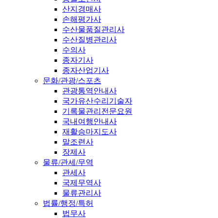
산지경매사
손해평가사
수산물품질관리사
수산질병관리사
수의사
종자기사
종자산업기사
문화/관광/스포츠
관광통역안내사
국가유산수리기술자
기록물관리전문요원
국내여행안내사
재활승마지도사
말조련사
장제사
물류/관세/무역
관세사
국제무역사
물류관리사
법률/행정/특허
법무사