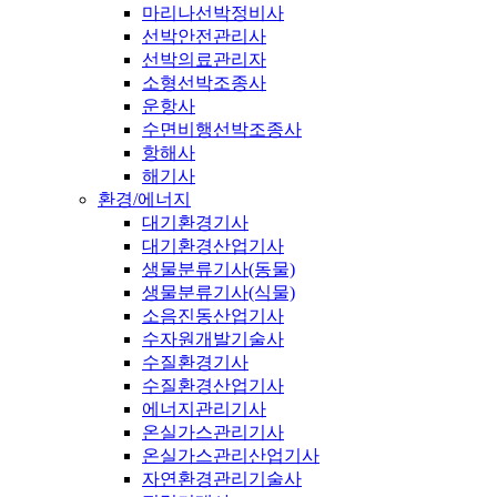
마리나선박정비사
선박안전관리사
선박의료관리자
소형선박조종사
운항사
수면비행선박조종사
항해사
해기사
환경/에너지
대기환경기사
대기환경산업기사
생물분류기사(동물)
생물분류기사(식물)
소음진동산업기사
수자원개발기술사
수질환경기사
수질환경산업기사
에너지관리기사
온실가스관리기사
온실가스관리산업기사
자연환경관리기술사