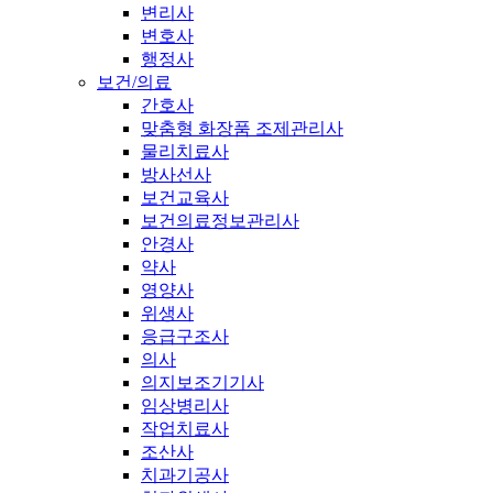
변리사
변호사
행정사
보건/의료
간호사
맞춤형 화장품 조제관리사
물리치료사
방사선사
보건교육사
보건의료정보관리사
안경사
약사
영양사
위생사
응급구조사
의사
의지보조기기사
임상병리사
작업치료사
조산사
치과기공사