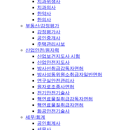
치과위생사
치과의사
한약사
한의사
부동산/감정평가
감정평가사
공인중개사
주택관리사보
산업안전/원자력
산업보건지도사 시험
산업안전지도사
방사선취급감독자면허
방사성동위원소취급자일반면허
연구실안전관리사
원자로조종사면허
전기안전기술사
핵연료물질취급감독자면허
핵연료물질취급자면허
화공안전기술사
세무/회계
공인회계사
세무사