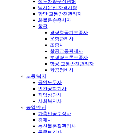
철도차량운전면허
택시운전 자격시험
항만 교통안전관리자
화물운송종사자
항공
경량항공기조종사
운항관리사
조종사
항공교통관제사
초경량드론조종자
항공 교통안전관리자
항공정비사
노동/복지
공인노무사
인간공학기사
직업상담사
사회복지사
농업/수산
가축인공수정사
경매사
농산물품질관리사
동물보건사