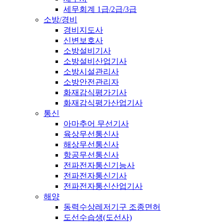
세무회계 1급/2급/3급
소방/경비
경비지도사
신변보호사
소방설비기사
소방설비산업기사
소방시설관리사
소방안전관리자
화재감식평가기사
화재감식평가산업기사
통신
아마추어 무선기사
육상무선통신사
해상무선통신사
항공무선통신사
전파전자통신기능사
전파전자통신기사
전파전자통신산업기사
해양
동력수상레저기구 조종면허
도선수습생(도선사)