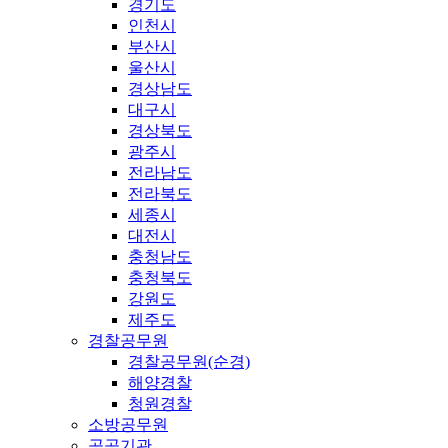
경기도
인천시
부산시
울산시
경상남도
대구시
경상북도
광주시
전라남도
전라북도
세종시
대전시
충청남도
충청북도
강원도
제주도
경찰공무원
경찰공무원(순경)
해양경찰
청원경찰
소방공무원
공공기관