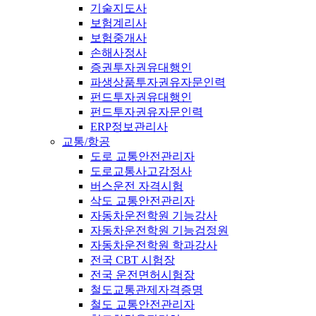
기술지도사
보험계리사
보험중개사
손해사정사
증권투자권유대행인
파생상품투자권유자문인력
펀드투자권유대행인
펀드투자권유자문인력
ERP정보관리사
교통/항공
도로 교통안전관리자
도로교통사고감정사
버스운전 자격시험
삭도 교통안전관리자
자동차운전학원 기능강사
자동차운전학원 기능검정원
자동차운전학원 학과강사
전국 CBT 시험장
전국 운전면허시험장
철도교통관제자격증명
철도 교통안전관리자