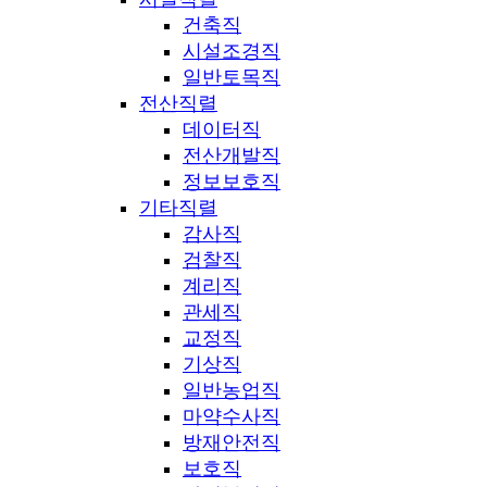
건축직
시설조경직
일반토목직
전산직렬
데이터직
전산개발직
정보보호직
기타직렬
감사직
검찰직
계리직
관세직
교정직
기상직
일반농업직
마약수사직
방재안전직
보호직