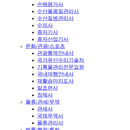
손해평가사
수산물품질관리사
수산질병관리사
수의사
종자기사
종자산업기사
문화/관광/스포츠
관광통역안내사
국가유산수리기술자
기록물관리전문요원
국내여행안내사
재활승마지도사
말조련사
장제사
물류/관세/무역
관세사
국제무역사
물류관리사
법률/행정/특허