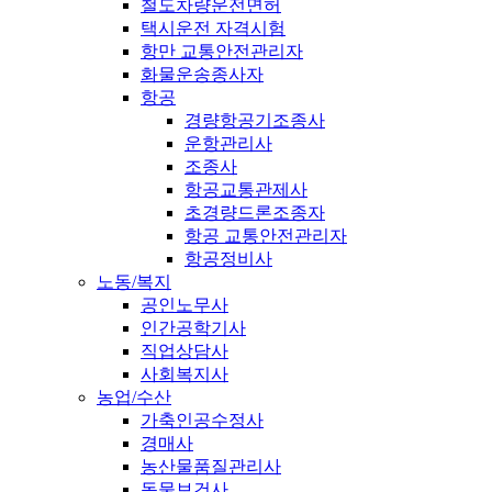
철도차량운전면허
택시운전 자격시험
항만 교통안전관리자
화물운송종사자
항공
경량항공기조종사
운항관리사
조종사
항공교통관제사
초경량드론조종자
항공 교통안전관리자
항공정비사
노동/복지
공인노무사
인간공학기사
직업상담사
사회복지사
농업/수산
가축인공수정사
경매사
농산물품질관리사
동물보건사