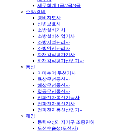
세무회계 1급/2급/3급
소방/경비
경비지도사
신변보호사
소방설비기사
소방설비산업기사
소방시설관리사
소방안전관리자
화재감식평가기사
화재감식평가산업기사
통신
아마추어 무선기사
육상무선통신사
해상무선통신사
항공무선통신사
전파전자통신기능사
전파전자통신기사
전파전자통신산업기사
해양
동력수상레저기구 조종면허
도선수습생(도선사)