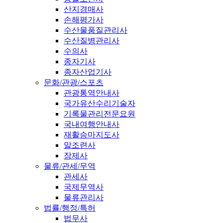
산지경매사
손해평가사
수산물품질관리사
수산질병관리사
수의사
종자기사
종자산업기사
문화/관광/스포츠
관광통역안내사
국가유산수리기술자
기록물관리전문요원
국내여행안내사
재활승마지도사
말조련사
장제사
물류/관세/무역
관세사
국제무역사
물류관리사
법률/행정/특허
법무사