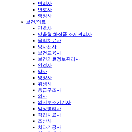
변리사
변호사
행정사
보건/의료
간호사
맞춤형 화장품 조제관리사
물리치료사
방사선사
보건교육사
보건의료정보관리사
안경사
약사
영양사
위생사
응급구조사
의사
의지보조기기사
임상병리사
작업치료사
조산사
치과기공사