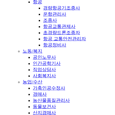
항공
경량항공기조종사
운항관리사
조종사
항공교통관제사
초경량드론조종자
항공 교통안전관리자
항공정비사
노동/복지
공인노무사
인간공학기사
직업상담사
사회복지사
농업/수산
가축인공수정사
경매사
농산물품질관리사
동물보건사
산지경매사