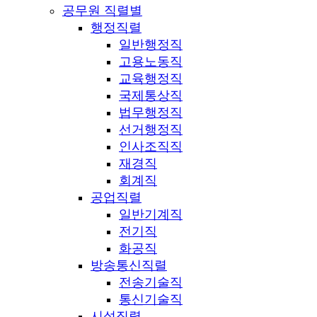
공무원 직렬별
행정직렬
일반행정직
고용노동직
교육행정직
국제통상직
법무행정직
선거행정직
인사조직직
재경직
회계직
공업직렬
일반기계직
전기직
화공직
방송통신직렬
전송기술직
통신기술직
시설직렬