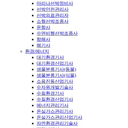
마리나선박정비사
선박안전관리사
선박의료관리자
소형선박조종사
운항사
수면비행선박조종사
항해사
해기사
환경/에너지
대기환경기사
대기환경산업기사
생물분류기사(동물)
생물분류기사(식물)
소음진동산업기사
수자원개발기술사
수질환경기사
수질환경산업기사
에너지관리기사
온실가스관리기사
온실가스관리산업기사
자연환경관리기술사