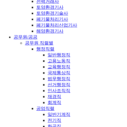
전력거래사
토양환경기사
토양환경기술사
폐기물처리기사
폐기물처리산업기사
해양환경기사
공무원/공공
공무원 직렬별
행정직렬
일반행정직
고용노동직
교육행정직
국제통상직
법무행정직
선거행정직
인사조직직
재경직
회계직
공업직렬
일반기계직
전기직
화공직