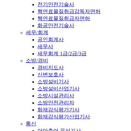
전기안전기술사
핵연료물질취급감독자면허
핵연료물질취급자면허
화공안전기술사
세무/회계
공인회계사
세무사
세무회계 1급/2급/3급
소방/경비
경비지도사
신변보호사
소방설비기사
소방설비산업기사
소방시설관리사
소방안전관리자
화재감식평가기사
화재감식평가산업기사
통신
아마추어 무선기사