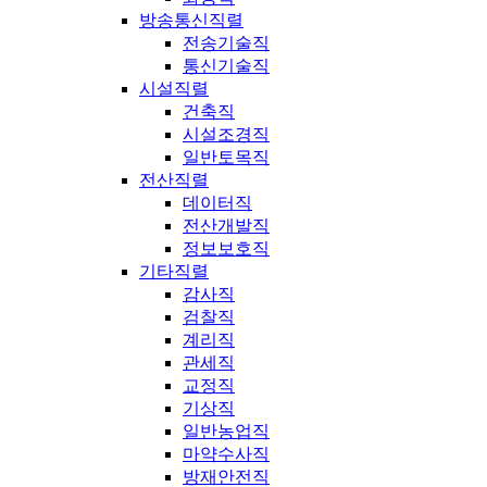
방송통신직렬
전송기술직
통신기술직
시설직렬
건축직
시설조경직
일반토목직
전산직렬
데이터직
전산개발직
정보보호직
기타직렬
감사직
검찰직
계리직
관세직
교정직
기상직
일반농업직
마약수사직
방재안전직