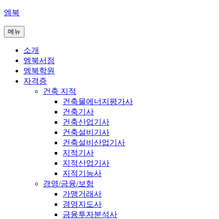
콘
엠북
텐
메뉴
츠
로
소개
바
엠북서점
로
엠북학원
가
자격증
기
건축 지적
건축물에너지평가사
건축기사
건축산업기사
건축설비기사
건축설비산업기사
지적기사
지적산업기사
지적기능사
경영/금융/보험
가맹거래사
경영지도사
금융투자분석사