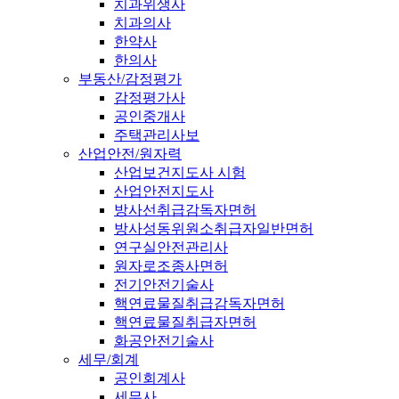
치과위생사
치과의사
한약사
한의사
부동산/감정평가
감정평가사
공인중개사
주택관리사보
산업안전/원자력
산업보건지도사 시험
산업안전지도사
방사선취급감독자면허
방사성동위원소취급자일반면허
연구실안전관리사
원자로조종사면허
전기안전기술사
핵연료물질취급감독자면허
핵연료물질취급자면허
화공안전기술사
세무/회계
공인회계사
세무사