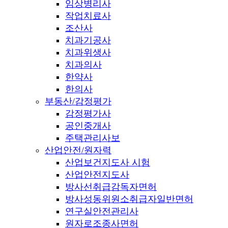
임상병리사
작업치료사
조산사
치과기공사
치과위생사
치과의사
한약사
한의사
부동산/감정평가
감정평가사
공인중개사
주택관리사보
산업안전/원자력
산업보건지도사 시험
산업안전지도사
방사선취급감독자면허
방사성동위원소취급자일반면허
연구실안전관리사
원자로조종사면허