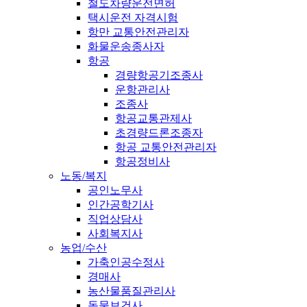
철도차량운전면허
택시운전 자격시험
항만 교통안전관리자
화물운송종사자
항공
경량항공기조종사
운항관리사
조종사
항공교통관제사
초경량드론조종자
항공 교통안전관리자
항공정비사
노동/복지
공인노무사
인간공학기사
직업상담사
사회복지사
농업/수산
가축인공수정사
경매사
농산물품질관리사
동물보건사