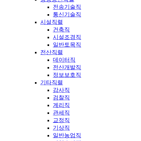
전송기술직
통신기술직
시설직렬
건축직
시설조경직
일반토목직
전산직렬
데이터직
전산개발직
정보보호직
기타직렬
감사직
검찰직
계리직
관세직
교정직
기상직
일반농업직