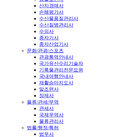
산지경매사
손해평가사
수산물품질관리사
수산질병관리사
수의사
종자기사
종자산업기사
문화/관광/스포츠
관광통역안내사
국가유산수리기술자
기록물관리전문요원
국내여행안내사
재활승마지도사
말조련사
장제사
물류/관세/무역
관세사
국제무역사
물류관리사
법률/행정/특허
법무사