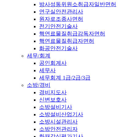
방사성동위원소취급자일반면허
연구실안전관리사
원자로조종사면허
전기안전기술사
핵연료물질취급감독자면허
핵연료물질취급자면허
화공안전기술사
세무/회계
공인회계사
세무사
세무회계 1급/2급/3급
소방/경비
경비지도사
신변보호사
소방설비기사
소방설비산업기사
소방시설관리사
소방안전관리자
화재감식평가기사