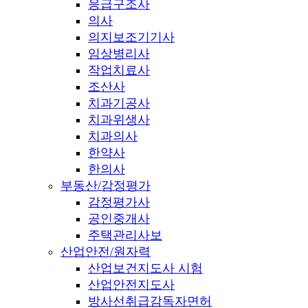
응급구조사
의사
의지보조기기사
임상병리사
작업치료사
조산사
치과기공사
치과위생사
치과의사
한약사
한의사
부동산/감정평가
감정평가사
공인중개사
주택관리사보
산업안전/원자력
산업보건지도사 시험
산업안전지도사
방사선취급감독자면허