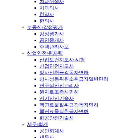
치과위생사
치과의사
한약사
한의사
부동산/감정평가
감정평가사
공인중개사
주택관리사보
산업안전/원자력
산업보건지도사 시험
산업안전지도사
방사선취급감독자면허
방사성동위원소취급자일반면허
연구실안전관리사
원자로조종사면허
전기안전기술사
핵연료물질취급감독자면허
핵연료물질취급자면허
화공안전기술사
세무/회계
공인회계사
세무사