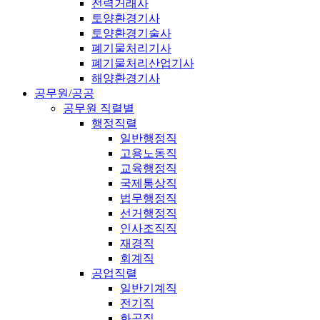
전력거래사
토양환경기사
토양환경기술사
폐기물처리기사
폐기물처리산업기사
해양환경기사
공무원/공공
공무원 직렬별
행정직렬
일반행정직
고용노동직
교육행정직
국제통상직
법무행정직
선거행정직
인사조직직
재경직
회계직
공업직렬
일반기계직
전기직
화공직