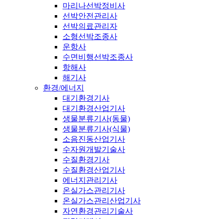
마리나선박정비사
선박안전관리사
선박의료관리자
소형선박조종사
운항사
수면비행선박조종사
항해사
해기사
환경/에너지
대기환경기사
대기환경산업기사
생물분류기사(동물)
생물분류기사(식물)
소음진동산업기사
수자원개발기술사
수질환경기사
수질환경산업기사
에너지관리기사
온실가스관리기사
온실가스관리산업기사
자연환경관리기술사