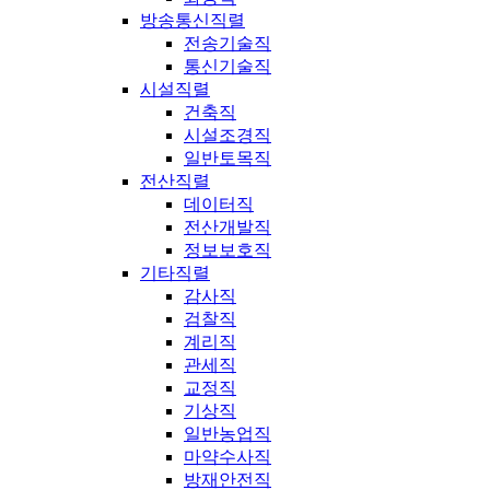
방송통신직렬
전송기술직
통신기술직
시설직렬
건축직
시설조경직
일반토목직
전산직렬
데이터직
전산개발직
정보보호직
기타직렬
감사직
검찰직
계리직
관세직
교정직
기상직
일반농업직
마약수사직
방재안전직