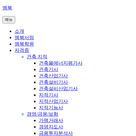
콘
엠북
텐
메뉴
츠
로
소개
바
엠북서점
로
엠북학원
가
자격증
기
건축 지적
건축물에너지평가사
건축기사
건축산업기사
건축설비기사
건축설비산업기사
지적기사
지적산업기사
지적기능사
경영/금융/보험
가맹거래사
경영지도사
금융투자분석사