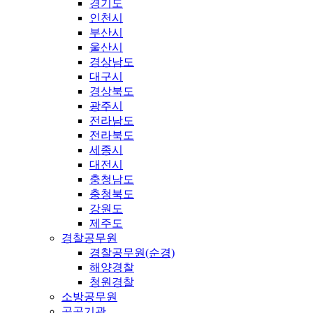
경기도
인천시
부산시
울산시
경상남도
대구시
경상북도
광주시
전라남도
전라북도
세종시
대전시
충청남도
충청북도
강원도
제주도
경찰공무원
경찰공무원(순경)
해양경찰
청원경찰
소방공무원
공공기관