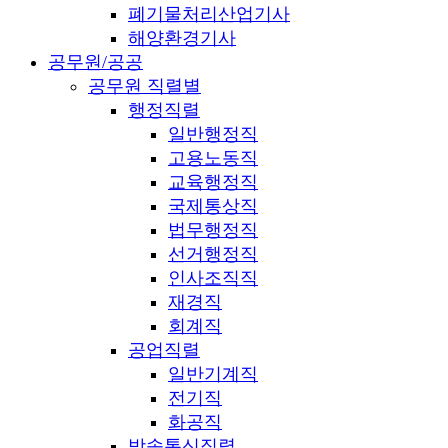
폐기물처리산업기사
해양환경기사
공무원/공공
공무원 직렬별
행정직렬
일반행정직
고용노동직
교육행정직
국제통상직
법무행정직
선거행정직
인사조직직
재경직
회계직
공업직렬
일반기계직
전기직
화공직
방송통신직렬