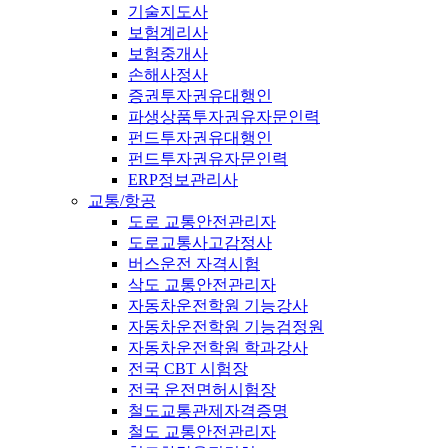
기술지도사
보험계리사
보험중개사
손해사정사
증권투자권유대행인
파생상품투자권유자문인력
펀드투자권유대행인
펀드투자권유자문인력
ERP정보관리사
교통/항공
도로 교통안전관리자
도로교통사고감정사
버스운전 자격시험
삭도 교통안전관리자
자동차운전학원 기능강사
자동차운전학원 기능검정원
자동차운전학원 학과강사
전국 CBT 시험장
전국 운전면허시험장
철도교통관제자격증명
철도 교통안전관리자