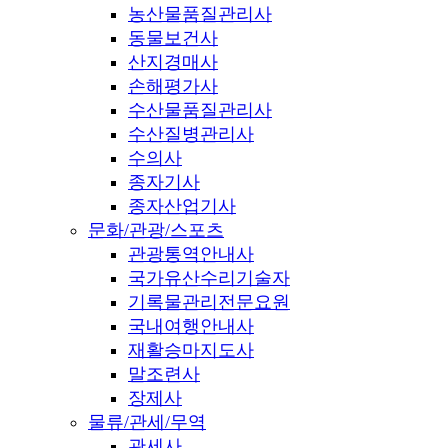
농산물품질관리사
동물보건사
산지경매사
손해평가사
수산물품질관리사
수산질병관리사
수의사
종자기사
종자산업기사
문화/관광/스포츠
관광통역안내사
국가유산수리기술자
기록물관리전문요원
국내여행안내사
재활승마지도사
말조련사
장제사
물류/관세/무역
관세사