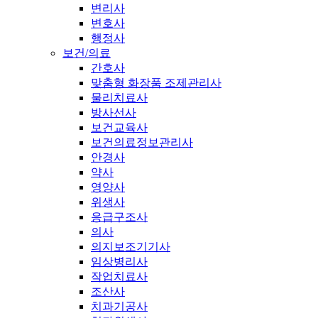
변리사
변호사
행정사
보건/의료
간호사
맞춤형 화장품 조제관리사
물리치료사
방사선사
보건교육사
보건의료정보관리사
안경사
약사
영양사
위생사
응급구조사
의사
의지보조기기사
임상병리사
작업치료사
조산사
치과기공사