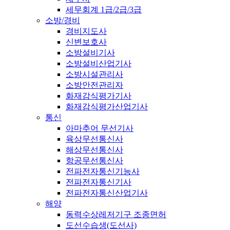
세무회계 1급/2급/3급
소방/경비
경비지도사
신변보호사
소방설비기사
소방설비산업기사
소방시설관리사
소방안전관리자
화재감식평가기사
화재감식평가산업기사
통신
아마추어 무선기사
육상무선통신사
해상무선통신사
항공무선통신사
전파전자통신기능사
전파전자통신기사
전파전자통신산업기사
해양
동력수상레저기구 조종면허
도선수습생(도선사)