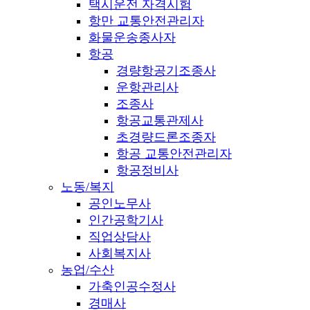
택시운전 자격시험
항만 교통안전관리자
화물운송종사자
항공
경량항공기조종사
운항관리사
조종사
항공교통관제사
초경량드론조종자
항공 교통안전관리자
항공정비사
노동/복지
공인노무사
인간공학기사
직업상담사
사회복지사
농업/수산
가축인공수정사
경매사