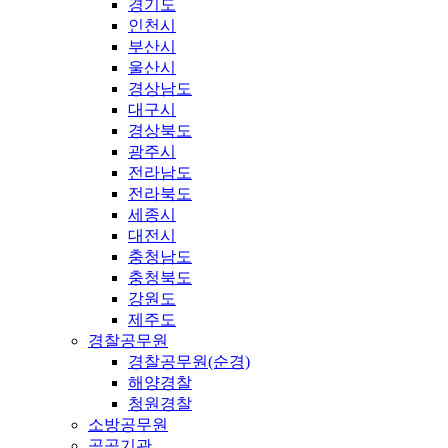
경기도
인천시
부산시
울산시
경상남도
대구시
경상북도
광주시
전라남도
전라북도
세종시
대전시
충청남도
충청북도
강원도
제주도
경찰공무원
경찰공무원(순경)
해양경찰
청원경찰
소방공무원
공공기관