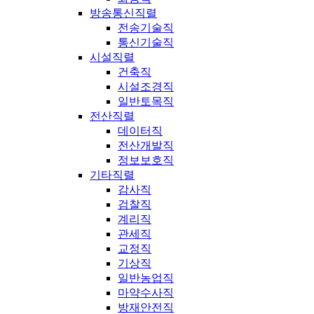
방송통신직렬
전송기술직
통신기술직
시설직렬
건축직
시설조경직
일반토목직
전산직렬
데이터직
전산개발직
정보보호직
기타직렬
감사직
검찰직
계리직
관세직
교정직
기상직
일반농업직
마약수사직
방재안전직