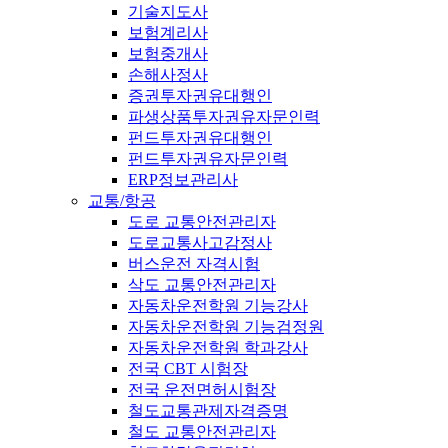
기술지도사
보험계리사
보험중개사
손해사정사
증권투자권유대행인
파생상품투자권유자문인력
펀드투자권유대행인
펀드투자권유자문인력
ERP정보관리사
교통/항공
도로 교통안전관리자
도로교통사고감정사
버스운전 자격시험
삭도 교통안전관리자
자동차운전학원 기능강사
자동차운전학원 기능검정원
자동차운전학원 학과강사
전국 CBT 시험장
전국 운전면허시험장
철도교통관제자격증명
철도 교통안전관리자