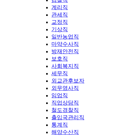
계리직
관세직
교정직
기상직
일반농업직
마약수사직
방재안전직
보호직
사회복지직
세무직
외교관후보자
외무영사직
임업직
직업상담직
철도경찰직
출입국관리직
통계직
해양수산직