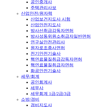
공인중개사
주택관리사보
산업안전/원자력
산업보건지도사 시험
산업안전지도사
방사선취급감독자면허
방사성동위원소취급자일반면허
연구실안전관리사
원자로조종사면허
전기안전기술사
핵연료물질취급감독자면허
핵연료물질취급자면허
화공안전기술사
세무/회계
공인회계사
세무사
세무회계 1급/2급/3급
소방/경비
경비지도사