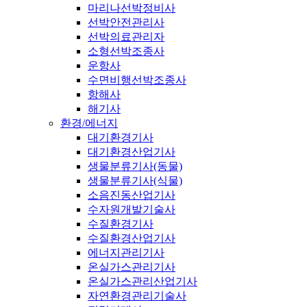
마리나선박정비사
선박안전관리사
선박의료관리자
소형선박조종사
운항사
수면비행선박조종사
항해사
해기사
환경/에너지
대기환경기사
대기환경산업기사
생물분류기사(동물)
생물분류기사(식물)
소음진동산업기사
수자원개발기술사
수질환경기사
수질환경산업기사
에너지관리기사
온실가스관리기사
온실가스관리산업기사
자연환경관리기술사