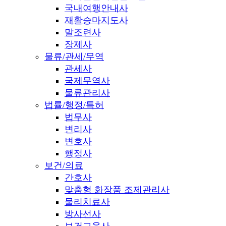
국내여행안내사
재활승마지도사
말조련사
장제사
물류/관세/무역
관세사
국제무역사
물류관리사
법률/행정/특허
법무사
변리사
변호사
행정사
보건/의료
간호사
맞춤형 화장품 조제관리사
물리치료사
방사선사
보건교육사