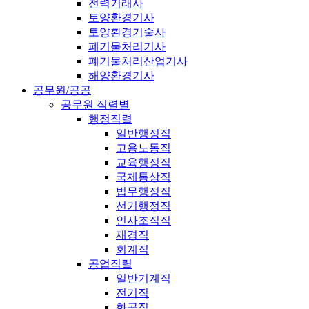
전력거래사
토양환경기사
토양환경기술사
폐기물처리기사
폐기물처리산업기사
해양환경기사
공무원/공공
공무원 직렬별
행정직렬
일반행정직
고용노동직
교육행정직
국제통상직
법무행정직
선거행정직
인사조직직
재경직
회계직
공업직렬
일반기계직
전기직
화공직