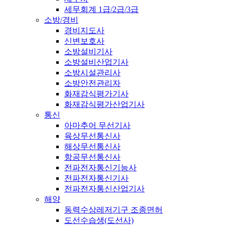
세무회계 1급/2급/3급
소방/경비
경비지도사
신변보호사
소방설비기사
소방설비산업기사
소방시설관리사
소방안전관리자
화재감식평가기사
화재감식평가산업기사
통신
아마추어 무선기사
육상무선통신사
해상무선통신사
항공무선통신사
전파전자통신기능사
전파전자통신기사
전파전자통신산업기사
해양
동력수상레저기구 조종면허
도선수습생(도선사)