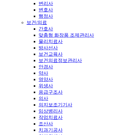
변리사
변호사
행정사
보건/의료
간호사
맞춤형 화장품 조제관리사
물리치료사
방사선사
보건교육사
보건의료정보관리사
안경사
약사
영양사
위생사
응급구조사
의사
의지보조기기사
임상병리사
작업치료사
조산사
치과기공사