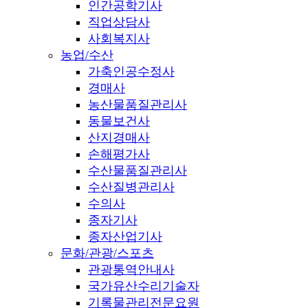
인간공학기사
직업상담사
사회복지사
농업/수산
가축인공수정사
경매사
농산물품질관리사
동물보건사
산지경매사
손해평가사
수산물품질관리사
수산질병관리사
수의사
종자기사
종자산업기사
문화/관광/스포츠
관광통역안내사
국가유산수리기술자
기록물관리전문요원