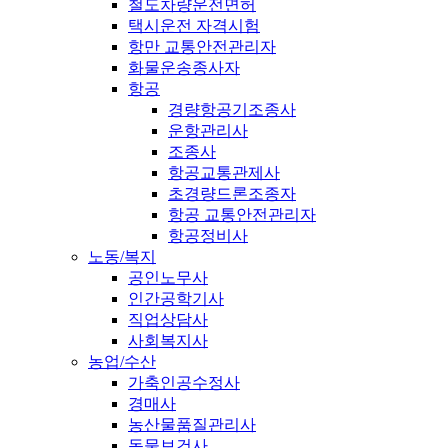
철도차량운전면허
택시운전 자격시험
항만 교통안전관리자
화물운송종사자
항공
경량항공기조종사
운항관리사
조종사
항공교통관제사
초경량드론조종자
항공 교통안전관리자
항공정비사
노동/복지
공인노무사
인간공학기사
직업상담사
사회복지사
농업/수산
가축인공수정사
경매사
농산물품질관리사
동물보건사