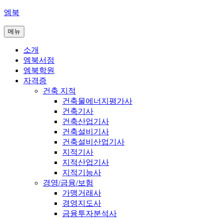
콘
엠북
텐
메뉴
츠
로
소개
바
엠북서점
로
엠북학원
가
자격증
기
건축 지적
건축물에너지평가사
건축기사
건축산업기사
건축설비기사
건축설비산업기사
지적기사
지적산업기사
지적기능사
경영/금융/보험
가맹거래사
경영지도사
금융투자분석사