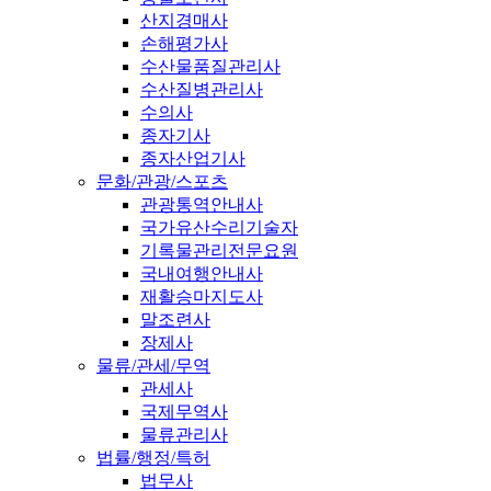
산지경매사
손해평가사
수산물품질관리사
수산질병관리사
수의사
종자기사
종자산업기사
문화/관광/스포츠
관광통역안내사
국가유산수리기술자
기록물관리전문요원
국내여행안내사
재활승마지도사
말조련사
장제사
물류/관세/무역
관세사
국제무역사
물류관리사
법률/행정/특허
법무사