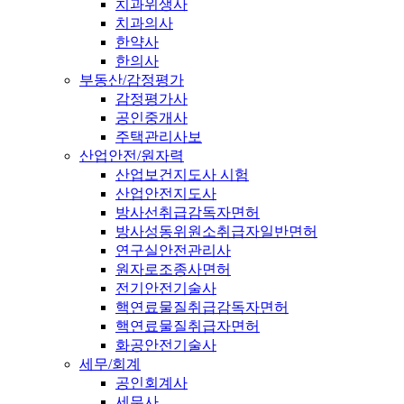
치과위생사
치과의사
한약사
한의사
부동산/감정평가
감정평가사
공인중개사
주택관리사보
산업안전/원자력
산업보건지도사 시험
산업안전지도사
방사선취급감독자면허
방사성동위원소취급자일반면허
연구실안전관리사
원자로조종사면허
전기안전기술사
핵연료물질취급감독자면허
핵연료물질취급자면허
화공안전기술사
세무/회계
공인회계사
세무사